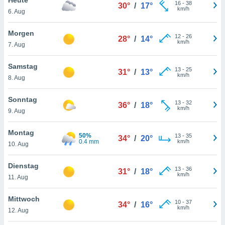
okies oder
16
-
38
30°
/
17°
km/h
6. Aug
 Partner
e es uns
n, das
Morgen
12
-
26
28°
/
14°
uf der
km/h
7. Aug
 verfolgen
lysieren
Samstag
13
-
25
31°
/
13°
km/h
8. Aug
s Profil zu
um Ihnen
ierende
Sonntag
13
-
32
36°
/
18°
nd
km/h
9. Aug
erte Inhalte
. Weitere
Montag
50%
13
-
35
nen finden
34°
/
20°
0.4 mm
km/h
10. Aug
rer
tlinie
. Sie
Dienstag
e
13
-
36
31°
/
18°
km/h
 jederzeit
11. Aug
, indem Sie
altfläche
Mittwoch
10
-
37
stellungen
34°
/
16°
km/h
12. Aug
n Rand
bsite