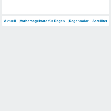
Aktuell
Vorhersagekarte für Regen
Regenradar
Satelliten