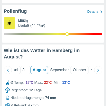
von
erte
Pollenflug
Details
verwendung
n zur
Mäßig
Beifuß (44 #/m³)
erter
rstellung
n zur
ierung von
verwendung
Wie ist das Wetter in Bamberg im
n zur
August
?
erter
essung der
ung,
Mai
Juni
Juli
August
September
Oktober
Novembe
er
ce von
analyse von
Ø Temp.:
18°C
Max.:
23°C
Min:
13°C
n durch
Regentage:
12
Tage
 oder
onen von
Niederschlagsmenge:
74 mm
nen
Mittelwind:
9 km/h