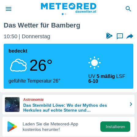
Das Wetter für Bamberg
politik
10:50
Donnerstag
...
von
at) wurde
bedeckt
uten
26°
m
llen, dass
estellten
UV
5 mäßig
LSF
nen von
gefühlte Temperatur 26°
6-10
tät sind.
 diese
er die
Astronomie
Optionen
Das Sternbild Löwe: Wo der Mythos des
Herkules auf echte Sterne und
Meteoritenschauer trifft
 cookies
Laden Sie die Meteored-App
s adgang
Installieren
kostenlos herunter!
gitale