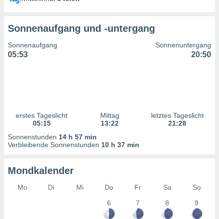
ntwicklung
serung der
Sonnenaufgang und -untergang
g
 Daten zur
Sonnenaufgang
Sonnenuntergang
n Inhalten.
05:53
20:50
ten und
ion durch
on
,
erte
erstes Tageslicht
Mittag
letztes Tageslicht
d Inhalte,
05:15
13:22
21:28
on
Sonnenstunden
14 h 57 min
ung und der
Verbleibende Sonnenstunden
10 h 37 min
ce von
nforschung
Mondkalender
icklung
serung von
Mo
Di
Mi
Do
Fr
Sa
So
.
6
7
8
9
sere 1199