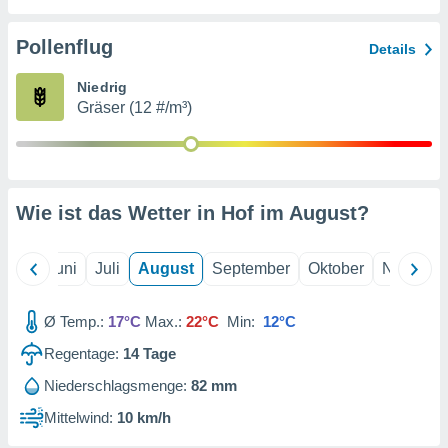
von
erte
Pollenflug
Details
verwendung
n zur
Niedrig
Gräser (12 #/m³)
erter
rstellung
n zur
ierung von
verwendung
Wie ist das Wetter in Hof im
August
?
n zur
erter
essung der
Mai
Juni
Juli
August
September
Oktober
Novembe
ung,
er
Ø Temp.:
17°C
Max.:
22°C
Min:
12°C
ce von
analyse von
Regentage:
14
Tage
n durch
 oder
Niederschlagsmenge:
82 mm
onen von
Mittelwind:
10 km/h
nen