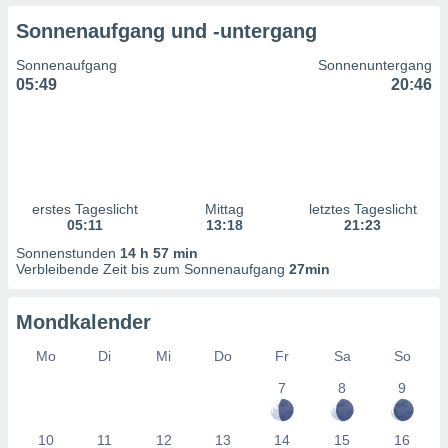
ntwicklung
Sonnenaufgang und -untergang
serung der
Sonnenaufgang
Sonnenuntergang
g
05:49
20:46
 Daten zur
n Inhalten.
ten und
ion durch
on
erstes Tageslicht
Mittag
letztes Tageslicht
,
05:11
13:18
21:23
erte
d Inhalte,
Sonnenstunden
14 h 57 min
on
Verbleibende Zeit bis zum Sonnenaufgang
27min
ung und der
ce von
Mondkalender
nforschung
Mo
Di
Mi
Do
Fr
Sa
So
icklung
serung von
7
8
9
.
sere 1199
10
11
12
13
14
15
16