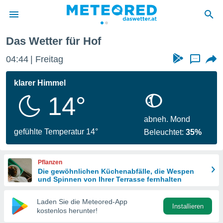
Das Wetter für Hof
politik
04:44
Freitag
...
von
at) wurde
klarer Himmel
uten
14°
m
llen, dass
estellten
abneh. Mond
nen von
gefühlte Temperatur 14°
Beleuchtet:
35%
tät sind.
 diese
er die
Pflanzen
Optionen
Die gewöhnlichen Küchenabfälle, die Wespen
und Spinnen von Ihrer Terrasse fernhalten
 cookies
Laden Sie die Meteored-App
s adgang
Installieren
kostenlos herunter!
gitale