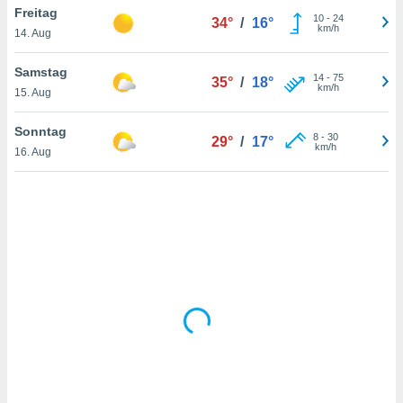
Freitag
10
-
24
34°
/
16°
km/h
14. Aug
IV,
Samstag
14
-
75
35°
/
18°
kie-
km/h
15. Aug
er
Sonntag
8
-
30
29°
/
17°
it der
km/h
16. Aug
n von
cht
den sind,
 weiterhin
 Website
t
 indem Sie
ieren. In
l werden
über
, dass wir
s
, die für die
auf der
twendig