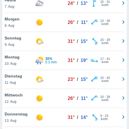
okies oder
15
-
31
24°
/
13°
km/h
7. Aug
 Partner
e es uns
n, das
Morgen
13
-
30
26°
/
11°
uf der
km/h
8. Aug
 verfolgen
lysieren
Sonntag
15
-
29
31°
/
15°
km/h
9. Aug
s Profil zu
um Ihnen
ierende
Montag
30%
17
-
41
31°
/
19°
nd
0.3 mm
km/h
10. Aug
erte Inhalte
. Weitere
Dienstag
15
-
42
nen finden
23°
/
15°
km/h
11. Aug
rer
tlinie
. Sie
Mittwoch
e
10
-
28
26°
/
11°
km/h
 jederzeit
12. Aug
, indem Sie
altfläche
Donnerstag
9
-
23
stellungen
31°
/
14°
km/h
13. Aug
n Rand
bsite