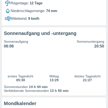
ntwicklung
Regentage:
12
Tage
serung der
Niederschlagsmenge:
74 mm
g
Mittelwind:
9 km/h
 Daten zur
n Inhalten.
Sonnenaufgang und -untergang
ten und
Sonnenaufgang
Sonnenuntergang
ion durch
06:06
20:50
on
,
erte
d Inhalte,
on
ung und der
ce von
erstes Tageslicht
Mittag
letztes Tageslicht
05:30
13:29
21:27
nforschung
Sonnenstunden
14 h 44 min
icklung
Verbleibende Sonnenstunden
13 h 50 min
serung von
.
Mondkalender
sere 1199