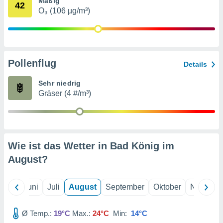
Mäßig
von
42
O₃ (106 µg/m³)
erte
verwendung
n zur
erter
Pollenflug
Details
rstellung
n zur
Sehr niedrig
ierung von
Gräser (4 #/m³)
verwendung
n zur
erter
essung der
ung,
Wie ist das Wetter in Bad König im
er
August
?
ce von
analyse von
n durch
Mai
Juni
Juli
August
September
Oktober
Novembe
 oder
onen von
Ø Temp.:
19°C
Max.:
24°C
Min:
14°C
nen