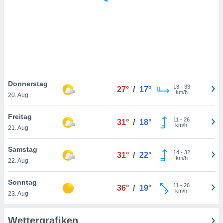
keine
r
analyse
nzeige von
der
erten
erwenden,
 nicht
Donnerstag
13
-
33
27°
/
17°
erte
km/h
20. Aug
ehen
e können
Freitag
11
-
26
ation von
31°
/
18°
km/h
21. Aug
lehnen und
s
t auf
Samstag
14
-
32
31°
/
22°
site
km/h
22. Aug
 indem Sie
altfläche
Sonntag
11
-
26
 klicken.
36°
/
19°
km/h
23. Aug
Zustimmung
wir und
Wettergrafiken
tner