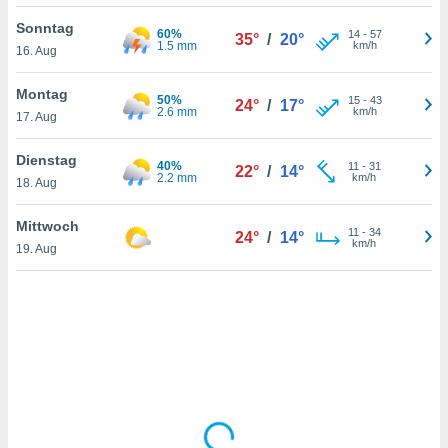
Sonntag
60%
14
-
57
35°
/
20°
1.5 mm
km/h
16. Aug
IV,
kie-
Montag
50%
15
-
43
24°
/
17°
2.6 mm
km/h
17. Aug
er
it der
Dienstag
40%
11
-
31
22°
/
14°
n von
2.2 mm
km/h
18. Aug
cht
den sind,
Mittwoch
11
-
34
 weiterhin
24°
/
14°
km/h
19. Aug
 Website
t
 indem Sie
ieren. In
l werden
über
, dass wir
s
, die für die
auf der
twendig