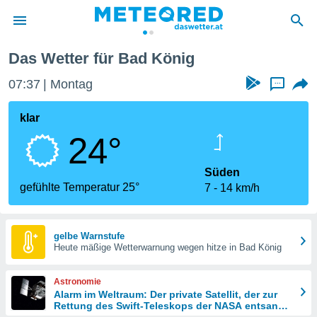
Das Wetter für Bad König
politik
07:37
Montag
...
von
at) wurde
klar
uten
24°
m
llen, dass
estellten
Süden
nen von
gefühlte Temperatur 25°
7
14 km/h
tät sind.
 diese
er die
Optionen
gelbe Warnstufe
Heute mäßige Wetterwarnung wegen hitze in Bad König
 cookies
Astronomie
s adgang
Alarm im Weltraum: Der private Satellit, der zur
Rettung des Swift-Teleskops der NASA entsandt
gitale