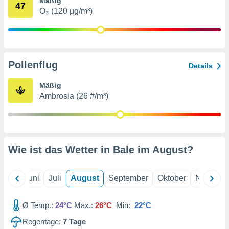
Mäßig
von
47
O₃ (120 µg/m³)
erte
verwendung
n zur
erter
Pollenflug
Details
rstellung
n zur
Mäßig
ierung von
Ambrosia (26 #/m³)
verwendung
n zur
erter
essung der
ung,
Wie ist das Wetter in Bale im
August
?
er
ce von
analyse von
Mai
Juni
Juli
August
September
Oktober
Novembe
n durch
 oder
onen von
Ø Temp.:
24°C
Max.:
26°C
Min:
22°C
Regentage:
7
Tage
nen