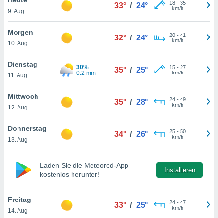
okies oder
18
-
35
33°
/
24°
km/h
9. Aug
 Partner
e es uns
n, das
Morgen
20
-
41
32°
/
24°
uf der
km/h
10. Aug
 verfolgen
lysieren
Dienstag
30%
15
-
27
35°
/
25°
0.2 mm
km/h
11. Aug
s Profil zu
um Ihnen
ierende
Mittwoch
24
-
49
35°
/
28°
nd
km/h
12. Aug
erte Inhalte
. Weitere
Donnerstag
25
-
50
nen finden
34°
/
26°
km/h
13. Aug
rer
tlinie
. Sie
e
Laden Sie die Meteored-App
 jederzeit
Installieren
kostenlos herunter!
, indem Sie
altfläche
stellungen
Freitag
24
-
47
33°
/
25°
n Rand
km/h
14. Aug
bsite