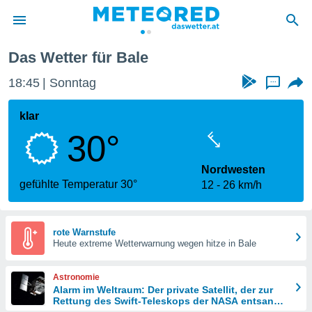
Das Wetter für Bale
politik
18:45
Sonntag
...
von
at) wurde
klar
uten
30°
m
llen, dass
estellten
Nordwesten
nen von
gefühlte Temperatur 30°
12
26 km/h
tät sind.
 diese
er die
Optionen
rote Warnstufe
Heute extreme Wetterwarnung wegen hitze in Bale
 cookies
Astronomie
s adgang
Alarm im Weltraum: Der private Satellit, der zur
Rettung des Swift-Teleskops der NASA entsandt
gitale