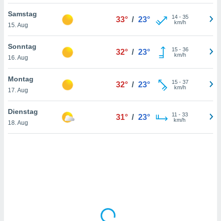
Samstag
14
-
35
33°
/
23°
km/h
15. Aug
IV,
kie-
Sonntag
15
-
36
32°
/
23°
km/h
16. Aug
er
it der
Montag
15
-
37
32°
/
23°
n von
km/h
17. Aug
cht
den sind,
Dienstag
11
-
33
 weiterhin
31°
/
23°
km/h
18. Aug
 Website
t
 indem Sie
ieren. In
l werden
über
, dass wir
s
, die für die
auf der
twendig