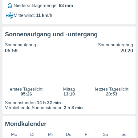
ntwicklung
Niederschlagsmenge:
63 mm
serung der
Mittelwind:
11 km/h
g
 Daten zur
n Inhalten.
Sonnenaufgang und -untergang
Sonnenaufgang
Sonnenuntergang
ten und
05:59
20:20
ion durch
on
,
erte
d Inhalte,
on
ung und der
erstes Tageslicht
Mittag
letztes Tageslicht
05:26
13:10
20:53
ce von
Sonnenstunden
14 h 22 min
nforschung
Verbleibende Sonnenstunden
2 h 8 min
icklung
serung von
Mondkalender
.
sere 1199
Mo
Di
Mi
Do
Fr
Sa
So