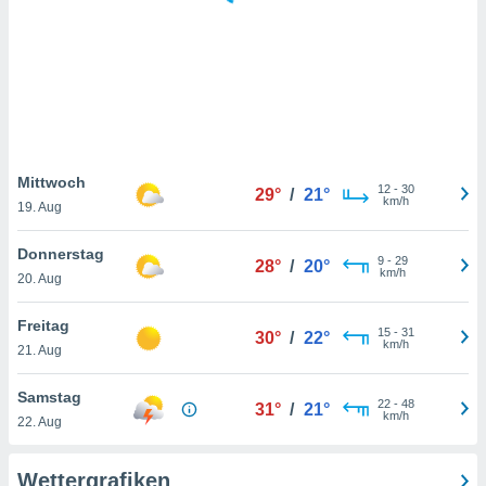
keine
r
analyse
nzeige von
der
erten
erwenden,
 nicht
Mittwoch
12
-
30
29°
/
21°
erte
km/h
19. Aug
ehen
e können
Donnerstag
9
-
29
ation von
28°
/
20°
km/h
20. Aug
lehnen und
s
t auf
Freitag
15
-
31
30°
/
22°
site
km/h
21. Aug
 indem Sie
altfläche
Samstag
22
-
48
 klicken.
31°
/
21°
km/h
22. Aug
Zustimmung
wir und
Wettergrafiken
tner