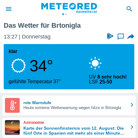
Das Wetter für Brtonigla
politik
13:27
Donnerstag
...
von
at) wurde
klar
uten
34°
m
llen, dass
estellten
UV
8 sehr hoch!
nen von
gefühlte Temperatur 37°
LSF
25-50
tät sind.
 diese
er die
Optionen
rote Warnstufe
Heute extreme Wetterwarnung wegen hitze in Brtonigla
 cookies
Astronomie
s adgang
Karte der Sonnenfinsternis vom 12. August: Die
fünf Orte in Spanien mit mehr als einer Minute
gitale