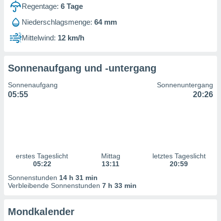
ntwicklung
Regentage:
6
Tage
serung der
Niederschlagsmenge:
64 mm
g
Mittelwind:
12 km/h
 Daten zur
n Inhalten.
Sonnenaufgang und -untergang
ten und
Sonnenaufgang
Sonnenuntergang
ion durch
05:55
20:26
on
,
erte
d Inhalte,
on
ung und der
ce von
erstes Tageslicht
Mittag
letztes Tageslicht
05:22
13:11
20:59
nforschung
Sonnenstunden
14 h 31 min
icklung
Verbleibende Sonnenstunden
7 h 33 min
serung von
.
Mondkalender
sere 1199