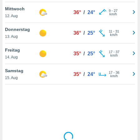
Mittwoch
9
-
27
36°
/
24°
km/h
12. Aug
IV,
kie-
Donnerstag
11
-
31
36°
/
25°
km/h
13. Aug
er
it der
Freitag
17
-
37
35°
/
25°
n von
km/h
14. Aug
cht
den sind,
Samstag
17
-
36
 weiterhin
35°
/
24°
km/h
15. Aug
 Website
t
 indem Sie
ieren. In
l werden
über
, dass wir
s
, die für die
auf der
twendig