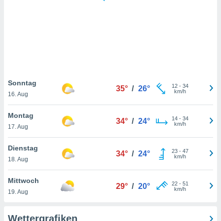
keine
r
analyse
nzeige von
der
erten
erwenden,
 nicht
Sonntag
12
-
34
35°
/
26°
erte
km/h
16. Aug
ehen
e können
Montag
14
-
34
ation von
34°
/
24°
km/h
17. Aug
lehnen und
s
t auf
Dienstag
23
-
47
34°
/
24°
site
km/h
18. Aug
 indem Sie
altfläche
Mittwoch
22
-
51
 klicken.
29°
/
20°
km/h
19. Aug
Zustimmung
wir und
Wettergrafiken
tner