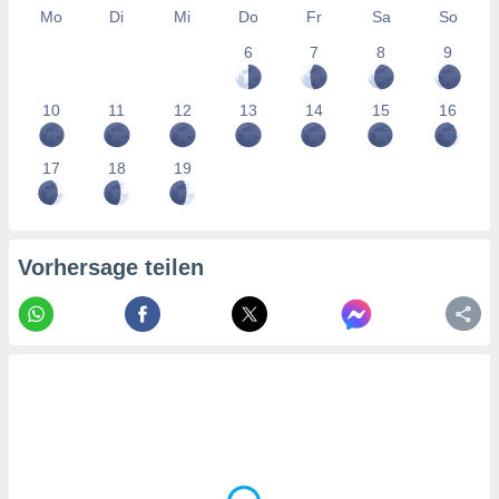
tner
Mo
Di
Mi
Do
Fr
Sa
So
6
7
8
9
10
11
12
13
14
15
16
17
18
19
Vorhersage teilen