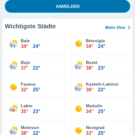
Wichtigste Städte
Mehr Orte
Bale
Brtonigla
34°
24°
34°
24°
Buje
Buzet
37°
22°
38°
23°
Fazana
Kastelir-Labinci
32°
25°
36°
22°
Labin
Medulin
35°
23°
34°
25°
Motovun
Novigrad
38°
22°
33°
25°