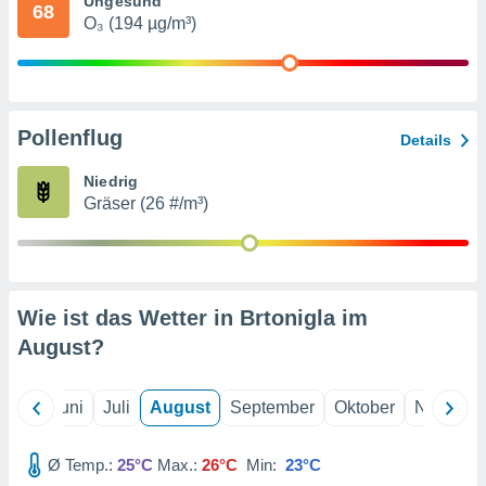
Ungesund
von
68
O₃ (194 µg/m³)
erte
verwendung
n zur
erter
Pollenflug
Details
rstellung
n zur
Niedrig
ierung von
Gräser (26 #/m³)
verwendung
n zur
erter
essung der
ung,
Wie ist das Wetter in Brtonigla im
er
August
?
ce von
analyse von
n durch
Mai
Juni
Juli
August
September
Oktober
Novembe
 oder
onen von
Ø Temp.:
25°C
Max.:
26°C
Min:
23°C
nen