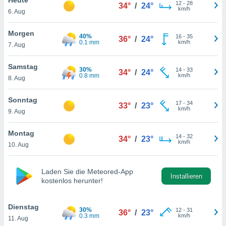
okies oder
12
-
28
34°
/
24°
km/h
6. Aug
 Partner
e es uns
n, das
Morgen
40%
16
-
35
36°
/
24°
uf der
0.1 mm
km/h
7. Aug
 verfolgen
lysieren
Samstag
30%
14
-
33
34°
/
24°
0.8 mm
km/h
8. Aug
s Profil zu
um Ihnen
ierende
Sonntag
17
-
34
33°
/
23°
nd
km/h
9. Aug
erte Inhalte
. Weitere
Montag
14
-
32
nen finden
34°
/
23°
km/h
10. Aug
rer
tlinie
. Sie
e
Laden Sie die Meteored-App
 jederzeit
Installieren
kostenlos herunter!
, indem Sie
altfläche
stellungen
Dienstag
30%
12
-
31
36°
/
23°
n Rand
0.3 mm
km/h
11. Aug
bsite