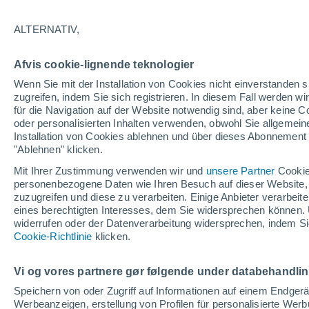
29°
ALTERNATIV,
abneh. Mo
Afvis cookie-lignende teknologier
Beleuchtet
gefühlte Temperatur 29°
Wenn Sie mit der Installation von Cookies nicht einverstanden s
zugreifen, indem Sie sich registrieren. In diesem Fall werden wir
für die Navigation auf der Website notwendig sind, aber keine
oder personalisierten Inhalten verwenden, obwohl Sie allgemein
Pflanzen
Installation von Cookies ablehnen und über dieses Abonnement a
Die gewöhnlichen Küchenabfälle, die Wespe
Spinnen von Ihrer Terrasse fernhalten
"Ablehnen" klicken.
Mit Ihrer Zustimmung verwenden wir und
unsere Partner
Cookie
Wetter 1 - 7 Tage
Aktuell
Vorhersagekarte für die 
personenbezogene Daten wie Ihren Besuch auf dieser Website,
zuzugreifen und diese zu verarbeiten. Einige Anbieter verarbe
eines berechtigten Interesses, dem Sie widersprechen können. 
widerrufen oder der Datenverarbeitung widersprechen, indem Sie
Morgen
Samstag
Cookie-Richtlinie
Heute
klicken.
7. Aug
8. Aug
6. Aug
Vi og vores partnere gør følgende under databehandli
Speichern von oder Zugriff auf Informationen auf einem Endger
Werbeanzeigen, erstellung von Profilen für personalisierte Wer
30%