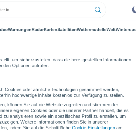
ideo
Warnungen
Radar
Karten
Satelliten
Wettermodelle
Welt
Winterspo
ellt, um sicherzustellen, dass die bereitgestellten Informationen
genden Optionen aufrufen:
durch Cookies oder ähnliche Technologien gesammelt werden,
erhin hochwertige Inhalte kostenlos zur Verfügung zu stellen.
cken, können Sie auf die Website zugreifen und stimmen der
unsere eigenen Cookies oder die unserer Partner handelt, die es
...
 zu analysieren sowie ein spezifisches Profil zu erstellen, um
zuzeigen. Weitere Informationen finden Sie in unserer
Stündlich
fen, indem Sie auf die Schaltfläche
Cookie-Einstellungen
am
Klarer Himmel in den nächsten
Stunden