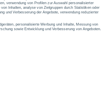
ten, verwendung von Profilen zur Auswahl personalisierter
on Inhalten, analyse von Zielgruppen durch Statistiken oder
33°
/
24°
35°
/
22°
35°
/
22°
35°
/
27°
ung und Verbesserung der Angebote, verwendung reduzierter
-
32
km/h
14
-
35
km/h
14
-
38
km/h
17
-
41
km/h
dgeräten, personalisierte Werbung und Inhalte, Messung von
forschung sowie Entwicklung und Verbesserung von Angeboten.
t
en
Süden
2 niedrig
8
-
23 km/h
LSF:
nein
en
Westen
1 niedrig
8
-
24 km/h
LSF:
nein
Nordwesten
0 niedrig
13
-
26 km/h
LSF:
nein
Nordwesten
0 niedrig
8
-
26 km/h
LSF:
nein