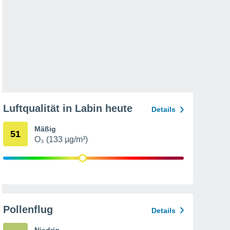
Luftqualität in Labin heute
Details
Mäßig
51
O₃ (133 µg/m³)
Pollenflug
Details
Niedrig