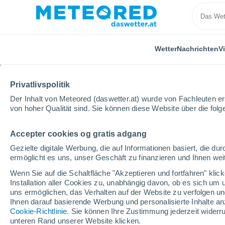
Wetter
Nachrichten
V
Privatlivspolitik
Der Inhalt von Meteored (daswetter.at) wurde von Fachleuten erst
von hoher Qualität sind. Sie können diese Website über die fol
Accepter cookies og gratis adgang
Home
Kroatien
Istrien
Labin
Gezielte digitale Werbung, die auf Informationen basiert, die 
ermöglicht es uns, unser Geschäft zu finanzieren und Ihnen weit
Das Wetter für Labin
Wenn Sie auf die Schaltfläche "Akzeptieren und fortfahren" kli
Installation aller Cookies zu, unabhängig davon, ob es sich um 
21:05
Donnerstag
uns ermöglichen, das Verhalten auf der Website zu verfolgen und
Ihnen darauf basierende Werbung und personalisierte Inhalte an
Cookie-Richtlinie
. Sie können Ihre Zustimmung jederzeit widerru
klarer Himmel
unteren Rand unserer Website klicken.