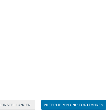
Mondkalender
Mo
Di
Mi
Do
Fr
Sa
So
6
7
8
9
10
11
12
13
14
15
16
17
18
19
EINSTELLUNGEN
AKZEPTIEREN UND FORTFAHREN