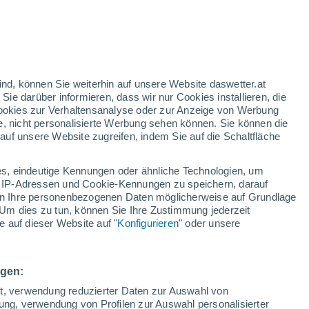
rote Warnstufe
Heute extreme Wetterwarnung
wegen hitze in Labin
nd
:
46%
ind, können Sie weiterhin auf unsere Website daswetter.at
 Sie darüber informieren, dass wir nur Cookies installieren, die
 Cookies zur Verhaltensanalyse oder zur Anzeige von Werbung
e, nicht personalisierte Werbung sehen können. Sie können die
uf unsere Website zugreifen, indem Sie auf die Schaltfläche
n und
s, eindeutige Kennungen oder ähnliche Technologien, um
Temperaturen
Regenradar
Satelliten
Wettermodelle
 IP-Adressen und Cookie-Kennungen zu speichern, darauf
iten Ihre personenbezogenen Daten möglicherweise auf Grundlage
Um dies zu tun, können Sie Ihre Zustimmung jederzeit
 auf dieser Website auf "
Konfigurieren
" oder unsere
Sonntag
Montag
Dienstag
Mittwoch
9. Aug
10. Aug
11. Aug
12. Aug
ngen:
ät, verwendung reduzierter Daten zur Auswahl von
bung, verwendung von Profilen zur Auswahl personalisierter