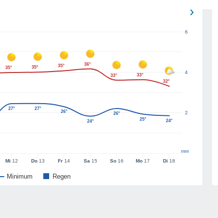
6
36°
35°
35°
35°
4
33°
33°
32°
27°
27°
26°
2
26°
25°
24°
24°
mm
Mi
12
Do
13
Fr
14
Sa
15
So
16
Mo
17
Di
18
Minimum
Regen