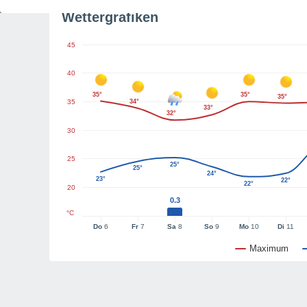
Wettergrafiken
45
40
35°
35°
35°
35
34°
33°
32°
30
25
25°
25°
24°
23°
22°
22°
20
0.3
°C
Do
6
Fr
7
Sa
8
So
9
Mo
10
Di
11
Maximum