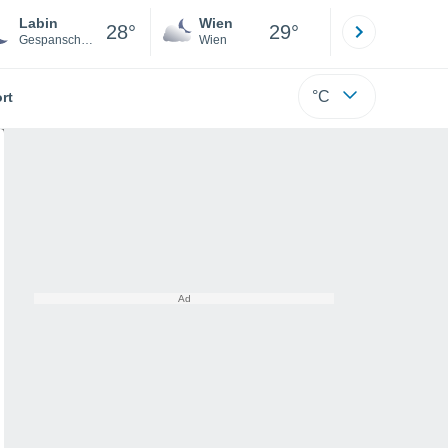
Labin
Wien
Innsbruck
28°
29°
Gespanschaft Istrien
Wien
Tirol
°C
rt