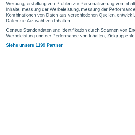
0.3 mm
Werbung, erstellung von Profilen zur Personalisierung von Inhal
Inhalte, messung der Werbeleistung, messung der Performance v
34°
/
25°
32°
/
25°
35°
/
23°
Kombinationen von Daten aus verschiedenen Quellen, entwickl
Daten zur Auswahl von Inhalten.
20
-
43
km/h
21
-
44
km/h
12
13
-
27
km/h
Genaue Standortdaten und Identifikation durch Scannen von En
Werbeleistung und der Performance von Inhalten, Zielgruppen
Siehe unsere 1199 Partner
Das Wetter für Labin Heute
, 6. Augus
vereinzelt Wolk
34°
17:00
gefühlte T.
36°
vereinzelt Wolk
34°
18:00
gefühlte T.
34°
klar
33°
19:00
gefühlte T.
33°
klar
31°
20:00
gefühlte T.
31°