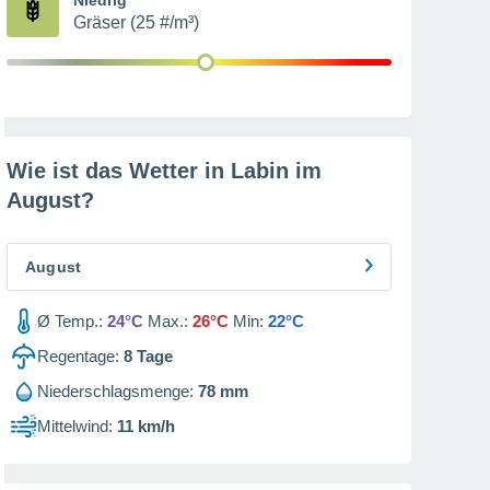
Gräser (25 #/m³)
Wie ist das Wetter in Labin im
August
?
August
Ø Temp.:
24°C
Max.:
26°C
Min:
22°C
Regentage:
8
Tage
Niederschlagsmenge:
78 mm
Mittelwind:
11 km/h