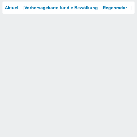
Aktuell
Vorhersagekarte für die Bewölkung
Regenradar
Sa