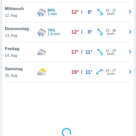
Mittwoch
60%
21
-
37
12°
/
8°
1 mm
km/h
12. Aug
IV,
kie-
Donnerstag
70%
22
-
36
12°
/
9°
1.6 mm
km/h
13. Aug
er
it der
Freitag
12
-
24
17°
/
11°
n von
km/h
14. Aug
cht
den sind,
Samstag
14
-
27
 weiterhin
19°
/
11°
km/h
15. Aug
 Website
t
 indem Sie
ieren. In
l werden
über
, dass wir
s
, die für die
auf der
twendig