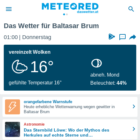
Das Wetter für Baltasar Brum
politik
01:00
Donnerstag
...
von
at) wurde
vereinzelt Wolken
uten
16°
m
llen, dass
estellten
abneh. Mond
nen von
gefühlte Temperatur 16°
Beleuchtet:
44%
tät sind.
 diese
er die
orangefarbene Warnstufe
Optionen
Heute erhebliche Wetterwarnung wegen gewitter in
Baltasar Brum
 cookies
Astronomie
s adgang
Das Sternbild Löwe: Wo der Mythos des
Herkules auf echte Sterne und
gitale