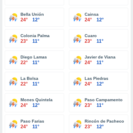
Bella Unión
Cainsa
24°
12°
24°
12°
Colonia Palma
Cuaro
23°
11°
23°
11°
Diego Lamas
Javier de Viana
22°
11°
24°
11°
La Bolsa
Las Piedras
22°
11°
24°
12°
Mones Quintela
Paso Campamento
24°
12°
23°
11°
Paso Farias
Rincón de Pacheco
24°
11°
23°
12°