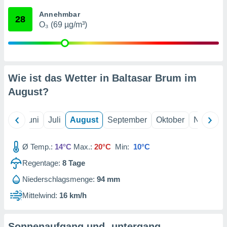
von
Annehmbar
28
erte
O₃ (69 µg/m³)
verwendung
n zur
erter
rstellung
Wie ist das Wetter in Baltasar Brum im
n zur
ierung von
August
?
verwendung
n zur
Mai
Juni
Juli
August
September
Oktober
Novembe
erter
essung der
ung,
Ø Temp.:
14°C
Max.:
20°C
Min:
10°C
er
Regentage:
8
Tage
ce von
analyse von
Niederschlagsmenge:
94 mm
n durch
 oder
Mittelwind:
16 km/h
onen von
nen
Sonnenaufgang und -untergang