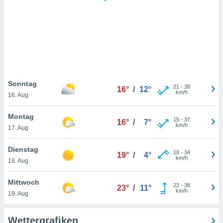
keine
r
analyse
nzeige von
der
erten
erwenden,
 nicht
Sonntag
21
-
38
16°
/
12°
erte
km/h
16. Aug
ehen
e können
Montag
15
-
37
ation von
16°
/
7°
km/h
17. Aug
lehnen und
s
t auf
Dienstag
18
-
34
19°
/
4°
site
km/h
18. Aug
 indem Sie
altfläche
Mittwoch
22
-
38
 klicken.
23°
/
11°
km/h
19. Aug
Zustimmung
wir und
Wettergrafiken
tner