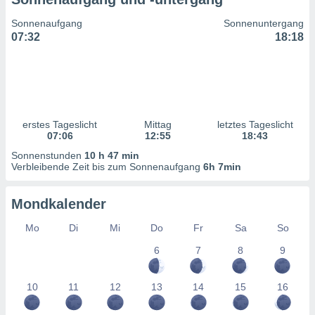
ntwicklung
serung der
Sonnenaufgang
Sonnenuntergang
07:32
18:18
g
 Daten zur
n Inhalten.
ten und
ion durch
erstes Tageslicht
Mittag
letztes Tageslicht
on
07:06
12:55
18:43
,
Sonnenstunden
10 h 47 min
erte
Verbleibende Zeit bis zum Sonnenaufgang
6h 7min
d Inhalte,
on
Mondkalender
ung und der
ce von
Mo
Di
Mi
Do
Fr
Sa
So
nforschung
6
7
8
9
icklung
serung von
.
10
11
12
13
14
15
16
sere 1199