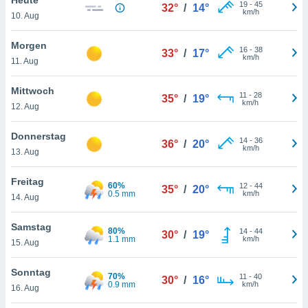
okies oder
19
-
45
32°
/
14°
km/h
10. Aug
 Partner
e es uns
n, das
Morgen
16
-
38
33°
/
17°
uf der
km/h
11. Aug
 verfolgen
lysieren
Mittwoch
11
-
28
35°
/
19°
km/h
12. Aug
s Profil zu
um Ihnen
ierende
Donnerstag
14
-
36
36°
/
20°
nd
km/h
13. Aug
erte Inhalte
. Weitere
Freitag
60%
12
-
44
nen finden
35°
/
20°
0.5 mm
km/h
14. Aug
rer
tlinie
. Sie
Samstag
e
80%
14
-
44
30°
/
19°
1.1 mm
km/h
 jederzeit
15. Aug
, indem Sie
altfläche
Sonntag
70%
11
-
40
stellungen
30°
/
16°
0.9 mm
km/h
16. Aug
n Rand
bsite