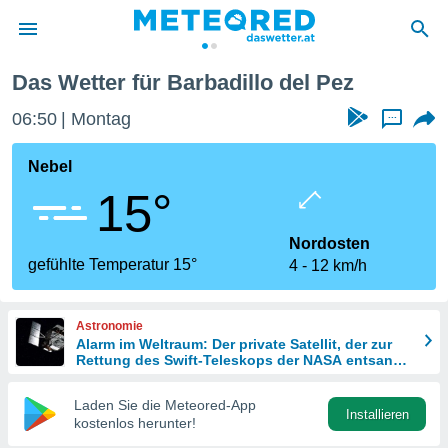
lo del Pez
Das Wetter für Barbadillo del Pez
politik
06:50
Montag
...
von
at) wurde
Nebel
uten
15°
m
llen, dass
estellten
Nordosten
nen von
gefühlte Temperatur 15°
4
12 km/h
tät sind.
 diese
er die
Astronomie
Optionen
Alarm im Weltraum: Der private Satellit, der zur
Rettung des Swift-Teleskops der NASA entsandt
wurde
 cookies
Laden Sie die Meteored-App
s adgang
Installieren
kostenlos herunter!
gitale