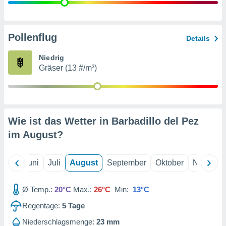
von
erte
verwendung
Pollenflug
Details
n zur
Niedrig
erter
Gräser (13 #/m³)
rstellung
n zur
ierung von
verwendung
n zur
Wie ist das Wetter in Barbadillo del Pez
erter
im
August
?
essung der
ung,
er
Mai
Juni
Juli
August
September
Oktober
Novembe
ce von
analyse von
n durch
Ø Temp.:
20°C
Max.:
26°C
Min:
13°C
 oder
onen von
Regentage:
5
Tage
nen
Niederschlagsmenge:
23 mm