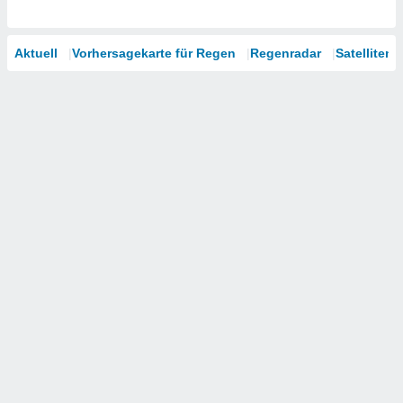
Aktuell
Vorhersagekarte für Regen
Regenradar
Satelliten