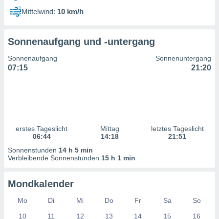
ntwicklung
Mittelwind:
10 km/h
serung der
g
Sonnenaufgang und -untergang
 Daten zur
n Inhalten.
Sonnenaufgang
Sonnenuntergang
07:15
21:20
ten und
ion durch
on
,
erte
d Inhalte,
erstes Tageslicht
Mittag
letztes Tageslicht
on
06:44
14:18
21:51
ung und der
ce von
Sonnenstunden
14 h 5 min
Verbleibende Sonnenstunden
15 h 1 min
nforschung
icklung
Mondkalender
serung von
.
Mo
Di
Mi
Do
Fr
Sa
So
sere 1199
10
11
12
13
14
15
16