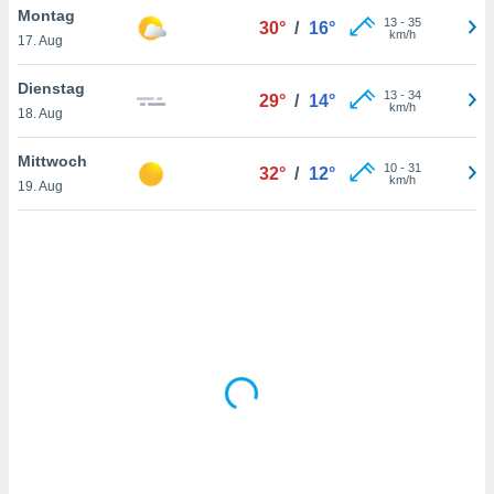
Montag
13
-
35
30°
/
16°
km/h
17. Aug
IV,
Dienstag
13
-
34
29°
/
14°
kie-
km/h
18. Aug
er
Mittwoch
10
-
31
32°
/
12°
it der
km/h
19. Aug
n von
cht
den sind,
 weiterhin
 Website
t
 indem Sie
ieren. In
l werden
über
, dass wir
s
, die für die
auf der
twendig