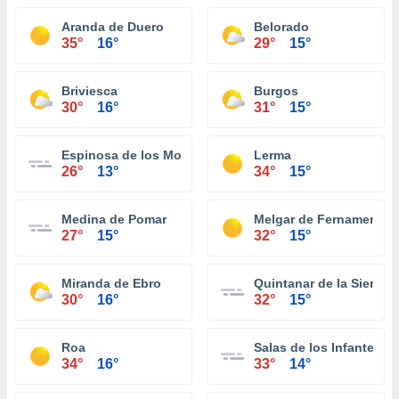
Aranda de Duero
Belorado
35°
16°
29°
15°
Briviesca
Burgos
30°
16°
31°
15°
Espinosa de los Monteros
Lerma
26°
13°
34°
15°
Medina de Pomar
Melgar de Fernamental
27°
15°
32°
15°
Miranda de Ebro
Quintanar de la Sierra
30°
16°
32°
15°
Roa
Salas de los Infantes
34°
16°
33°
14°