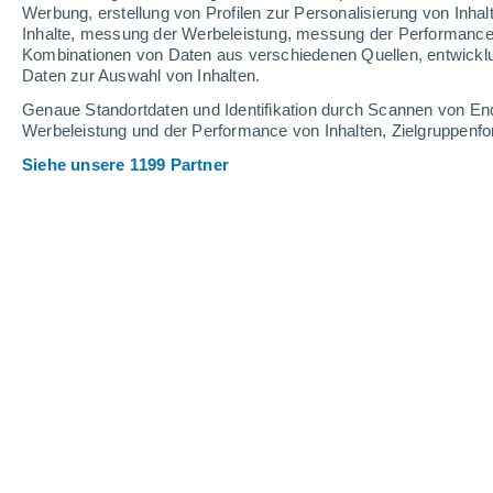
0.4 mm
Werbung, erstellung von Profilen zur Personalisierung von Inhal
Inhalte, messung der Werbeleistung, messung der Performance v
31°
/
15°
26°
/
15°
25°
/
9°
Kombinationen von Daten aus verschiedenen Quellen, entwickl
Daten zur Auswahl von Inhalten.
14
-
32
km/h
24
-
51
km/h
15
14
-
25
km/h
Genaue Standortdaten und Identifikation durch Scannen von En
Werbeleistung und der Performance von Inhalten, Zielgruppen
Siehe unsere 1199 Partner
Das Wetter für Belm Heute
, 8. August
vereinzelt Wolk
25°
17:00
gefühlte T.
25°
klar
25°
18:00
gefühlte T.
25°
klar
24°
19:00
gefühlte T.
25°
klar
23°
20:00
gefühlte T.
25°