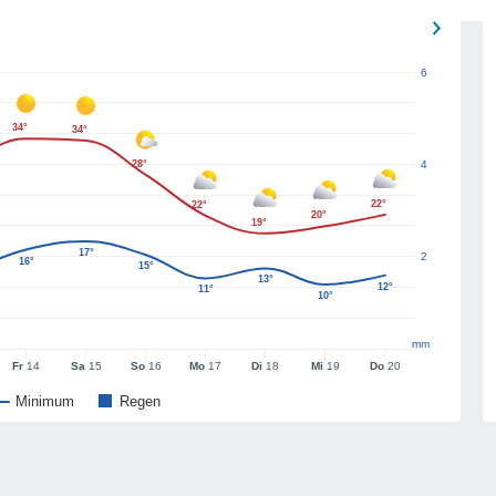
6
34°
34°
28°
4
22°
22°
20°
19°
17°
2
16°
15°
13°
12°
11°
10°
mm
Fr
14
Sa
15
So
16
Mo
17
Di
18
Mi
19
Do
20
Minimum
Regen