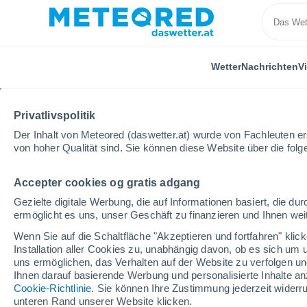
Wetter
Nachrichten
V
Privatlivspolitik
Der Inhalt von Meteored (daswetter.at) wurde von Fachleuten erst
von hoher Qualität sind. Sie können diese Website über die fol
Accepter cookies og gratis adgang
Home
Deutschland
Niedersachsen
Belm
Gezielte digitale Werbung, die auf Informationen basiert, die 
ermöglicht es uns, unser Geschäft zu finanzieren und Ihnen weit
Das Wetter für Belm
Wenn Sie auf die Schaltfläche "Akzeptieren und fortfahren" kli
Installation aller Cookies zu, unabhängig davon, ob es sich um 
17:16
Samstag
uns ermöglichen, das Verhalten auf der Website zu verfolgen und
Ihnen darauf basierende Werbung und personalisierte Inhalte an
Cookie-Richtlinie
. Sie können Ihre Zustimmung jederzeit widerru
vereinzelt Wolken
unteren Rand unserer Website klicken.