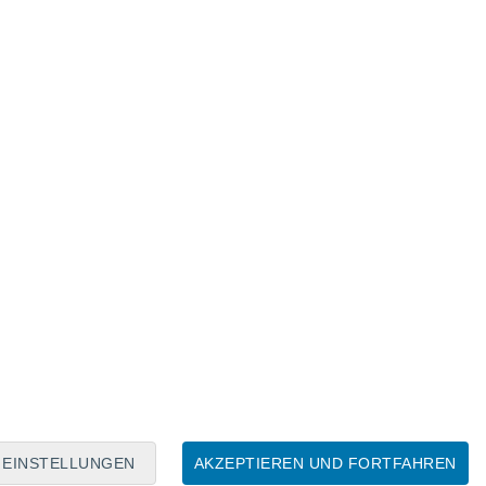
Mondkalender
Mo
Di
Mi
Do
Fr
Sa
So
8
9
10
11
12
13
14
15
16
17
18
19
20
21
EINSTELLUNGEN
AKZEPTIEREN UND FORTFAHREN