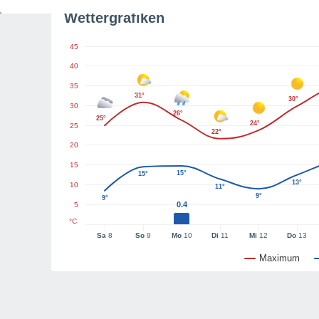
Wettergrafiken
45
40
35
31°
30°
30
26°
25°
24°
25
22°
20
15
15°
15°
13°
10
11°
9°
9°
0.4
5
°C
Sa
8
So
9
Mo
10
Di
11
Mi
12
Do
13
Maximum