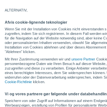
25°
ALTERNATIV,
Südosten
Afvis cookie-lignende teknologier
gefühlte Temperatur 25°
8
-
23 km/
Wenn Sie mit der Installation von Cookies nicht einverstanden s
zugreifen, indem Sie sich registrieren. In diesem Fall werden wir
für die Navigation auf der Website notwendig sind, aber keine
oder personalisierten Inhalten verwenden, obwohl Sie allgemein
Astronomie
Installation von Cookies ablehnen und über dieses Abonnement a
Alarm im Weltraum: Der private Satellit, der z
Rettung des Swift-Teleskops der NASA entsan
"Ablehnen" klicken.
wurde
Mit Ihrer Zustimmung verwenden wir und
unsere Partner
Cookie
Wetter 1 - 7 Tage
Aktuell
Vorhersagekarte für die 
personenbezogene Daten wie Ihren Besuch auf dieser Website,
zuzugreifen und diese zu verarbeiten. Einige Anbieter verarbe
eines berechtigten Interesses, dem Sie widersprechen können. 
widerrufen oder der Datenverarbeitung widersprechen, indem Sie
Morgen
Montag
D
Cookie-Richtlinie
Heute
klicken.
9. Aug
10. Aug
8. Aug
Vi og vores partnere gør følgende under databehandli
Speichern von oder Zugriff auf Informationen auf einem Endger
Werbeanzeigen, erstellung von Profilen für personalisierte Wer
40%