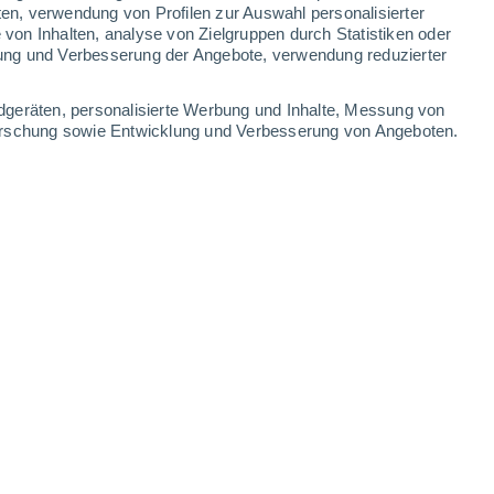
ten, verwendung von Profilen zur Auswahl personalisierter
on Inhalten, analyse von Zielgruppen durch Statistiken oder
22°
/
11°
24°
/
9°
30°
/
13°
34°
/
16°
ung und Verbesserung der Angebote, verwendung reduzierter
-
32
km/h
13
-
31
km/h
12
-
31
km/h
11
-
21
km/h
dgeräten, personalisierte Werbung und Inhalte, Messung von
forschung sowie Entwicklung und Verbesserung von Angeboten.
en
Südosten
2 niedrig
8
-
23 km/h
LSF:
nein
Südosten
1 niedrig
8
-
21 km/h
LSF:
nein
Südosten
1 niedrig
8
-
20 km/h
LSF:
nein
Südosten
0 niedrig
5
-
19 km/h
LSF:
nein