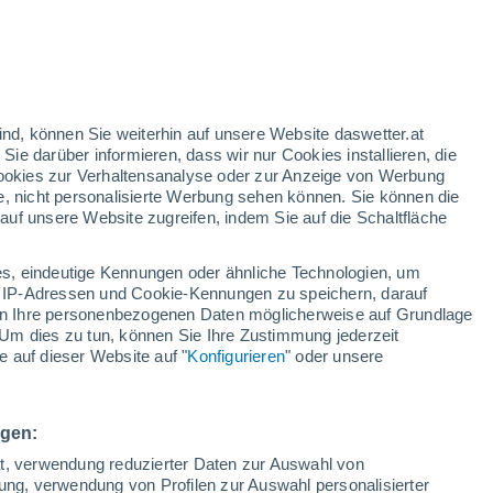
Temperaturanstieg
Über den morgigen Tag hinweg
h
ind, können Sie weiterhin auf unsere Website daswetter.at
 Sie darüber informieren, dass wir nur Cookies installieren, die
 Cookies zur Verhaltensanalyse oder zur Anzeige von Werbung
e, nicht personalisierte Werbung sehen können. Sie können die
uf unsere Website zugreifen, indem Sie auf die Schaltfläche
ur
dt
s, eindeutige Kennungen oder ähnliche Technologien, um
Bewölkung
Regenradar
Satelliten
Wettermodelle
 IP-Adressen und Cookie-Kennungen zu speichern, darauf
iten Ihre personenbezogenen Daten möglicherweise auf Grundlage
Um dies zu tun, können Sie Ihre Zustimmung jederzeit
 auf dieser Website auf "
Konfigurieren
" oder unsere
ienstag
Mittwoch
Donnerstag
Freitag
11. Aug
12. Aug
13. Aug
14. Aug
ngen:
ät, verwendung reduzierter Daten zur Auswahl von
bung, verwendung von Profilen zur Auswahl personalisierter