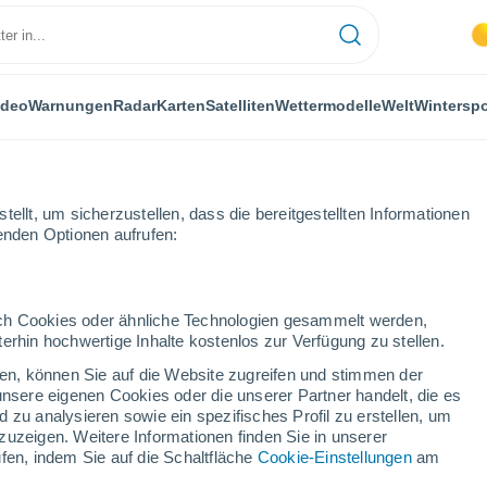
ideo
Warnungen
Radar
Karten
Satelliten
Wettermodelle
Welt
Winterspo
ellt, um sicherzustellen, dass die bereitgestellten Informationen
genden Optionen aufrufen:
durch Cookies oder ähnliche Technologien gesammelt werden,
erhin hochwertige Inhalte kostenlos zur Verfügung zu stellen.
cken, können Sie auf die Website zugreifen und stimmen der
unsere eigenen Cookies oder die unserer Partner handelt, die es
...
 zu analysieren sowie ein spezifisches Profil zu erstellen, um
zuzeigen. Weitere Informationen finden Sie in unserer
Stündlich
fen, indem Sie auf die Schaltfläche
Cookie-Einstellungen
am
Bewölkte Abschnitte in den
nächsten Stunden