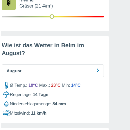
Gräser (21 #/m³)
Wie ist das Wetter in Belm im
August
?
August
Ø Temp.:
18°C
Max.:
23°C
Min:
14°C
Regentage:
14
Tage
Niederschlagsmenge:
84 mm
Mittelwind:
11 km/h