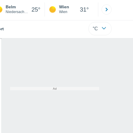
Belm
Wien
Innsbruck
25°
31°
Niedersachsen
Wien
Tirol
°C
rt