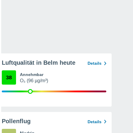
Luftqualität in Belm heute
Details
Annehmbar
38
O₃ (96 µg/m³)
Pollenflug
Details
Niedrig