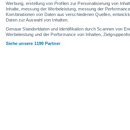
Werbung, erstellung von Profilen zur Personalisierung von Inhal
Inhalte, messung der Werbeleistung, messung der Performance v
29°
/
20°
31°
/
20°
32°
/
20°
Kombinationen von Daten aus verschiedenen Quellen, entwickl
Daten zur Auswahl von Inhalten.
12
-
29
km/h
11
-
27
km/h
12
11
-
23
km/h
Genaue Standortdaten und Identifikation durch Scannen von En
Werbeleistung und der Performance von Inhalten, Zielgruppen
Siehe unsere 1199 Partner
Das Wetter für Brazzaville Heute
, 8. 
teilweise bewölkt
26°
10:00
gefühlte T.
27°
teilweise bewölkt
28°
11:00
gefühlte T.
29°
teilweise bewölkt
29°
12:00
gefühlte T.
30°
vereinzelt Wolken
31°
13:00
gefühlte T.
32°