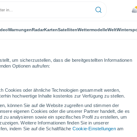
ideo
Warnungen
Radar
Karten
Satelliten
Wettermodelle
Welt
Winterspo
ellt, um sicherzustellen, dass die bereitgestellten Informationen
genden Optionen aufrufen:
durch Cookies oder ähnliche Technologien gesammelt werden,
erhin hochwertige Inhalte kostenlos zur Verfügung zu stellen.
lle
cken, können Sie auf die Website zugreifen und stimmen der
unsere eigenen Cookies oder die unserer Partner handelt, die es
...
 zu analysieren sowie ein spezifisches Profil zu erstellen, um
zuzeigen. Weitere Informationen finden Sie in unserer
Stündlich
fen, indem Sie auf die Schaltfläche
Cookie-Einstellungen
am
Bewölkter Himmel für die
nächsten Stunden