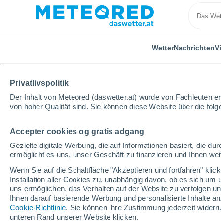
Wetter
Nachrichten
V
Privatlivspolitik
Der Inhalt von Meteored (daswetter.at) wurde von Fachleuten erst
von hoher Qualität sind. Sie können diese Website über die fol
Accepter cookies og gratis adgang
Home
Kongo
Brazzaville
Gezielte digitale Werbung, die auf Informationen basiert, die 
ermöglicht es uns, unser Geschäft zu finanzieren und Ihnen weit
Das Wetter für Brazzavi
Wenn Sie auf die Schaltfläche "Akzeptieren und fortfahren" kli
Installation aller Cookies zu, unabhängig davon, ob es sich um 
10:19
Samstag
uns ermöglichen, das Verhalten auf der Website zu verfolgen und
Ihnen darauf basierende Werbung und personalisierte Inhalte an
Cookie-Richtlinie
. Sie können Ihre Zustimmung jederzeit widerru
teilweise bewölkt
unteren Rand unserer Website klicken.