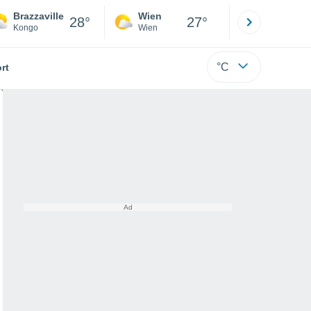
Brazzaville
Wien
Innsbruck
28°
27°
Kongo
Wien
Tirol
°C
rt