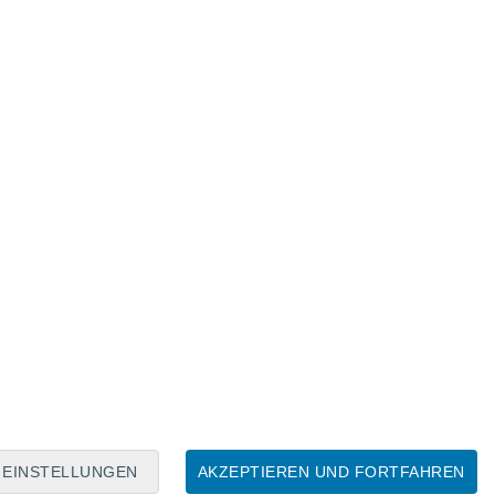
Mondkalender
Mo
Di
Mi
Do
Fr
Sa
So
8
9
10
11
12
13
14
15
16
17
18
19
20
21
EINSTELLUNGEN
AKZEPTIEREN UND FORTFAHREN