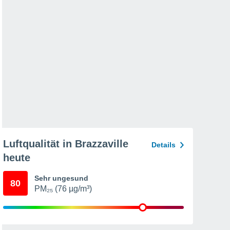
Luftqualität in Brazzaville
Details
heute
Sehr ungesund
80
PM₂₅ (76 µg/m³)