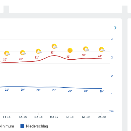
4
33°
32°
32°
32°
3
31°
31°
30°
2
21°
20°
20°
20°
20°
20°
20°
1
mm
Fr
14
Sa
15
So
16
Mo
17
Di
18
Mi
19
Do
20
Minimum
Niederschlag