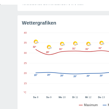
Verbleibende Sonnenstunden
8 h 5 min
Wettergrafiken
40
35
32°
31°
31°
31°
31°
29°
30
25
20
20°
20°
20°
20°
20°
20°
15
°C
Sa
8
So
9
Mo
10
Di
11
Mi
12
Do
13
Maximum