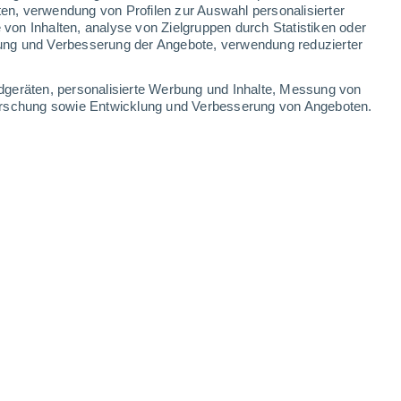
ten, verwendung von Profilen zur Auswahl personalisierter
on Inhalten, analyse von Zielgruppen durch Statistiken oder
31°
/
20°
31°
/
20°
31°
/
20°
30°
/
21°
ung und Verbesserung der Angebote, verwendung reduzierter
-
29
km/h
10
-
27
km/h
10
-
27
km/h
9
-
26
km/h
dgeräten, personalisierte Werbung und Inhalte, Messung von
forschung sowie Entwicklung und Verbesserung von Angeboten.
August
Südwesten
5 mäßig
8
-
22 km/h
LSF:
6-10
Südwesten
6 hoch
7
-
23 km/h
LSF:
15-25
Westen
8 sehr hoch!
6
-
22 km/h
LSF:
25-50
Westen
9 sehr hoch!
6
-
22 km/h
LSF:
25-50