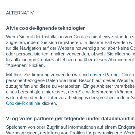
26°
ALTERNATIV,
Südweste
Afvis cookie-lignende teknologier
gefühlte Temperatur 27°
8
-
22 km/
Wenn Sie mit der Installation von Cookies nicht einverstanden s
zugreifen, indem Sie sich registrieren. In diesem Fall werden wir
für die Navigation auf der Website notwendig sind, aber keine
oder personalisierten Inhalten verwenden, obwohl Sie allgemein
Astronomie
Installation von Cookies ablehnen und über dieses Abonnement a
Alarm im Weltraum: Der private Satellit, der z
Rettung des Swift-Teleskops der NASA entsan
"Ablehnen" klicken.
wurde
Mit Ihrer Zustimmung verwenden wir und
unsere Partner
Cookie
Wetter 1 - 7 Tage
Aktuell
Vorhersagekarte für die 
personenbezogene Daten wie Ihren Besuch auf dieser Website,
zuzugreifen und diese zu verarbeiten. Einige Anbieter verarbe
eines berechtigten Interesses, dem Sie widersprechen können. 
widerrufen oder der Datenverarbeitung widersprechen, indem Sie
Morgen
Montag
D
Cookie-Richtlinie
Heute
klicken.
9. Aug
10. Aug
8. Aug
Vi og vores partnere gør følgende under databehandli
Speichern von oder Zugriff auf Informationen auf einem Endger
Werbeanzeigen, erstellung von Profilen für personalisierte Wer