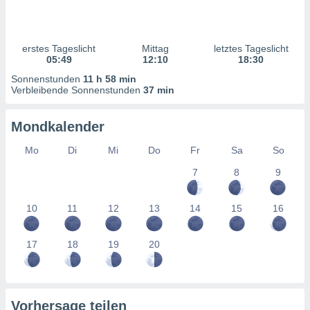
ntwicklung
serung der
g
erstes Tageslicht
Mittag
letztes Tageslicht
 Daten zur
05:49
12:10
18:30
n Inhalten.
Sonnenstunden
11 h 58 min
Verbleibende Sonnenstunden
37 min
ten und
ion durch
Mondkalender
on
,
Mo
Di
Mi
Do
Fr
Sa
So
erte
7
8
9
d Inhalte,
on
ung und der
10
11
12
13
14
15
16
ce von
nforschung
17
18
19
20
icklung
serung von
.
sere 1199
Vorhersage teilen