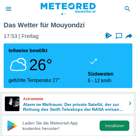
Das Wetter für Mouyondzi
politik
17:53
Freitag
...
von
at) wurde
teilweise bewölkt
uten
26°
m
llen, dass
estellten
Südwesten
nen von
gefühlte Temperatur 27°
6
12 km/h
tät sind.
 diese
er die
Astronomie
Optionen
Alarm im Weltraum: Der private Satellit, der zur
Rettung des Swift-Teleskops der NASA entsandt
wurde
 cookies
Laden Sie die Meteored-App
s adgang
Installieren
kostenlos herunter!
gitale