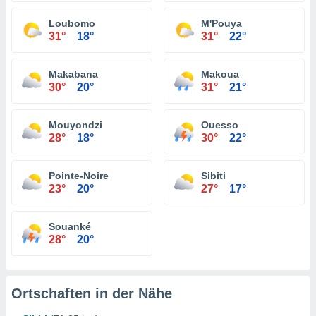
Loubomo
M'Pouya
31°
18°
31°
22°
Makabana
Makoua
30°
20°
31°
21°
Mouyondzi
Ouesso
28°
18°
30°
22°
Pointe-Noire
Sibiti
23°
20°
27°
17°
Souanké
28°
20°
Ortschaften in der Nähe