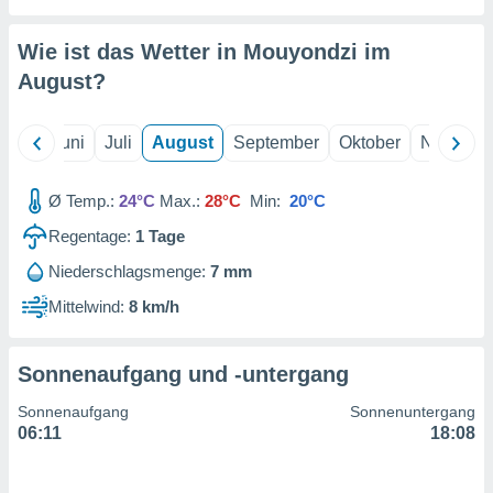
von
erte
Wie ist das Wetter in Mouyondzi im
verwendung
August
?
n zur
erter
Mai
Juni
Juli
August
September
Oktober
Novembe
rstellung
n zur
ierung von
Ø Temp.:
24°C
Max.:
28°C
Min:
20°C
verwendung
n zur
Regentage:
1
Tage
Niederschlagsmenge:
7 mm
erter
essung der
Mittelwind:
8 km/h
ung,
er
ce von
Sonnenaufgang und -untergang
analyse von
n durch
Sonnenaufgang
Sonnenuntergang
 oder
06:11
18:08
onen von
nen