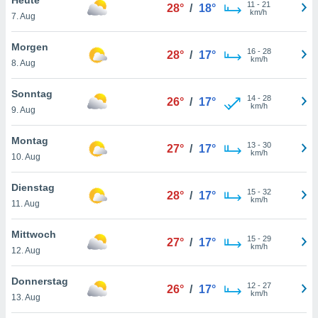
okies oder
11
-
21
28°
/
18°
km/h
7. Aug
 Partner
e es uns
n, das
Morgen
16
-
28
28°
/
17°
uf der
km/h
8. Aug
 verfolgen
lysieren
Sonntag
14
-
28
26°
/
17°
km/h
9. Aug
s Profil zu
um Ihnen
ierende
Montag
13
-
30
27°
/
17°
nd
km/h
10. Aug
erte Inhalte
. Weitere
Dienstag
15
-
32
nen finden
28°
/
17°
km/h
11. Aug
rer
tlinie
. Sie
Mittwoch
e
15
-
29
27°
/
17°
km/h
 jederzeit
12. Aug
, indem Sie
altfläche
Donnerstag
12
-
27
stellungen
26°
/
17°
km/h
13. Aug
n Rand
bsite