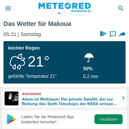
Das Wetter für Makoua
politik
05:21
Samstag
...
von
at) wurde
leichter Regen
uten
21°
m
llen, dass
estellten
50%
nen von
gefühlte Temperatur 21°
0.2 mm
tät sind.
 diese
er die
Astronomie
Optionen
Alarm im Weltraum: Der private Satellit, der zur
Rettung des Swift-Teleskops der NASA entsandt
wurde
 cookies
Laden Sie die Meteored-App
s adgang
Installieren
kostenlos herunter!
gitale