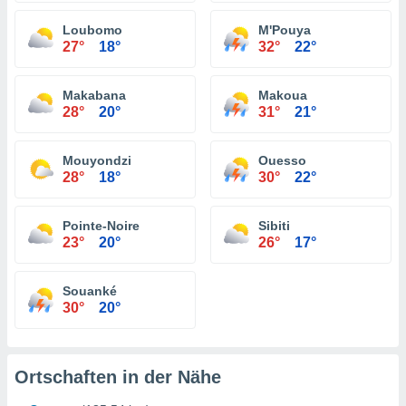
Loubomo
M'Pouya
27°
18°
32°
22°
Makabana
Makoua
28°
20°
31°
21°
Mouyondzi
Ouesso
28°
18°
30°
22°
Pointe-Noire
Sibiti
23°
20°
26°
17°
Souanké
30°
20°
Ortschaften in der Nähe