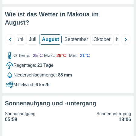
von
erte
Wie ist das Wetter in Makoua im
verwendung
August
?
n zur
erter
Mai
Juni
Juli
August
September
Oktober
Novembe
rstellung
n zur
ierung von
Ø Temp.:
25°C
Max.:
29°C
Min:
21°C
verwendung
n zur
Regentage:
21
Tage
Niederschlagsmenge:
88 mm
erter
essung der
Mittelwind:
6 km/h
ung,
er
ce von
Sonnenaufgang und -untergang
analyse von
n durch
Sonnenaufgang
Sonnenuntergang
 oder
05:59
18:06
onen von
nen