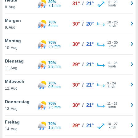
80%
okies oder
11
-
29
31°
/
21°
7.1 mm
km/h
8. Aug
 Partner
e es uns
n, das
Morgen
70%
10
-
25
30°
/
20°
uf der
6 mm
km/h
9. Aug
 verfolgen
lysieren
Montag
70%
13
-
30
30°
/
21°
3.9 mm
km/h
10. Aug
s Profil zu
um Ihnen
ierende
Dienstag
70%
11
-
28
29°
/
21°
nd
2.9 mm
km/h
11. Aug
erte Inhalte
. Weitere
Mittwoch
70%
9
-
24
nen finden
30°
/
21°
0.5 mm
km/h
12. Aug
rer
tlinie
. Sie
Donnerstag
e
70%
11
-
28
30°
/
21°
2.5 mm
km/h
 jederzeit
13. Aug
, indem Sie
altfläche
Freitag
70%
10
-
27
stellungen
29°
/
21°
1.8 mm
km/h
14. Aug
n Rand
bsite