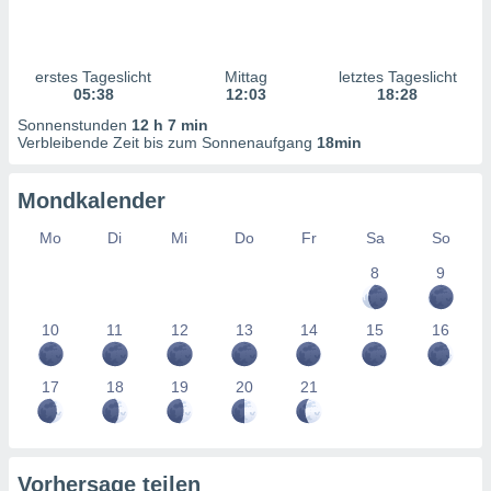
ntwicklung
serung der
g
erstes Tageslicht
Mittag
letztes Tageslicht
 Daten zur
05:38
12:03
18:28
n Inhalten.
Sonnenstunden
12 h 7 min
Verbleibende Zeit bis zum Sonnenaufgang
18min
ten und
ion durch
Mondkalender
on
,
Mo
Di
Mi
Do
Fr
Sa
So
erte
8
9
d Inhalte,
on
ung und der
10
11
12
13
14
15
16
ce von
nforschung
17
18
19
20
21
icklung
serung von
.
sere 1199
Vorhersage teilen