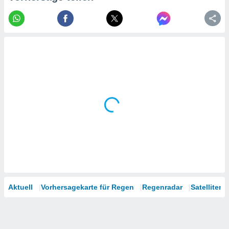
tner
Aktuell
Vorhersagekarte für Regen
Regenradar
Satelliten