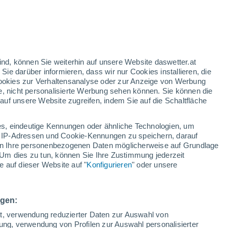
rote Warnstufe
Heute extreme Wetterwarnung
wegen hitze in Cinisello Balsamo
nd
:
46%
ind, können Sie weiterhin auf unsere Website daswetter.at
 Sie darüber informieren, dass wir nur Cookies installieren, die
 Cookies zur Verhaltensanalyse oder zur Anzeige von Werbung
e, nicht personalisierte Werbung sehen können. Sie können die
uf unsere Website zugreifen, indem Sie auf die Schaltfläche
ules
s, eindeutige Kennungen oder ähnliche Technologien, um
Temperaturen
Regenradar
Satelliten
Wettermodelle
 IP-Adressen und Cookie-Kennungen zu speichern, darauf
iten Ihre personenbezogenen Daten möglicherweise auf Grundlage
Um dies zu tun, können Sie Ihre Zustimmung jederzeit
 auf dieser Website auf "
Konfigurieren
" oder unsere
Sonntag
Montag
Dienstag
Mittwoch
9. Aug
10. Aug
11. Aug
12. Aug
ngen:
ät, verwendung reduzierter Daten zur Auswahl von
bung, verwendung von Profilen zur Auswahl personalisierter
60%