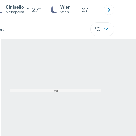
Cinisello Balsamo
Wien
Innsbruck
27°
27°
Metropolitan City of Milan
Wien
Tirol
°C
rt