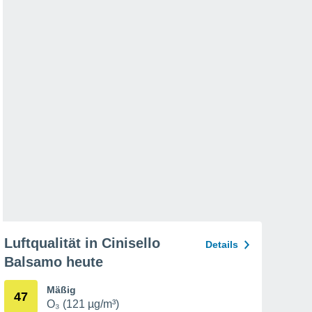
Luftqualität in Cinisello
Details
Balsamo heute
Mäßig
47
O₃ (121 µg/m³)