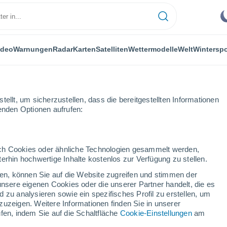
ideo
Warnungen
Radar
Karten
Satelliten
Wettermodelle
Welt
Winterspo
ellt, um sicherzustellen, dass die bereitgestellten Informationen
genden Optionen aufrufen:
lo Balsamo
durch Cookies oder ähnliche Technologien gesammelt werden,
erhin hochwertige Inhalte kostenlos zur Verfügung zu stellen.
lo Balsamo
cken, können Sie auf die Website zugreifen und stimmen der
unsere eigenen Cookies oder die unserer Partner handelt, die es
...
 zu analysieren sowie ein spezifisches Profil zu erstellen, um
zuzeigen. Weitere Informationen finden Sie in unserer
Stündlich
fen, indem Sie auf die Schaltfläche
Cookie-Einstellungen
am
Klarer Himmel in den nächsten
Stunden