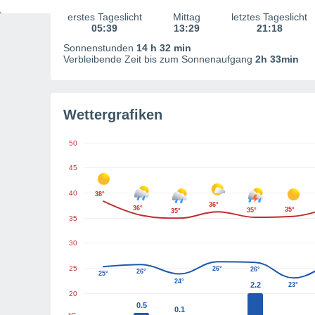
erstes Tageslicht
Mittag
letztes Tageslicht
05:39
13:29
21:18
Sonnenstunden
14 h 32 min
Verbleibende Zeit bis zum Sonnenaufgang
2h 33min
Wettergrafiken
50
45
40
38°
36°
36°
35°
35°
35°
35
30
25
26°
26°
26°
25°
24°
2.2
23°
20
0.5
0.1