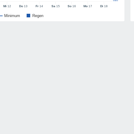
mm
Mi
12
Do
13
Fr
14
Sa
15
So
16
Mo
17
Di
18
Minimum
Regen