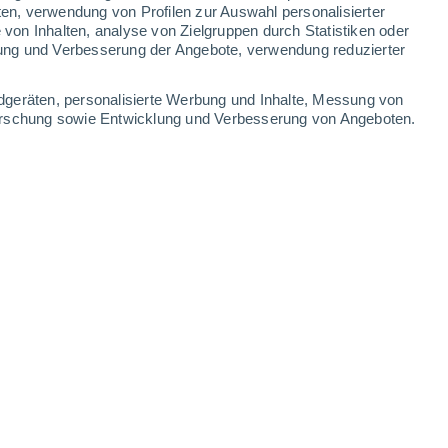
2.2 mm
ten, verwendung von Profilen zur Auswahl personalisierter
on Inhalten, analyse von Zielgruppen durch Statistiken oder
36°
/
26°
35°
/
26°
35°
/
23°
37°
/
26°
ung und Verbesserung der Angebote, verwendung reduzierter
-
30
km/h
11
-
43
km/h
8
-
26
km/h
8
-
27
km/h
dgeräten, personalisierte Werbung und Inhalte, Messung von
forschung sowie Entwicklung und Verbesserung von Angeboten.
ute
, 6. August
Nordwesten
0 niedrig
4
-
10 km/h
LSF:
nein
Nordwesten
0 niedrig
3
-
8 km/h
LSF:
nein
Nordwesten
0 niedrig
3
-
7 km/h
LSF:
nein
Nordwesten
0 niedrig
3
-
8 km/h
LSF:
nein