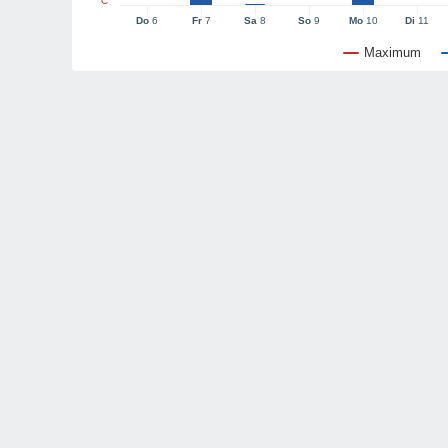
°C
Do
6
Fr
7
Sa
8
So
9
Mo
10
Di
11
Maximum