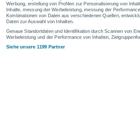
0.5 mm
0.1 mm
Werbung, erstellung von Profilen zur Personalisierung von Inhal
Inhalte, messung der Werbeleistung, messung der Performance v
36°
/
26°
35°
/
24°
38°
/
25°
Kombinationen von Daten aus verschiedenen Quellen, entwickl
Daten zur Auswahl von Inhalten.
13
-
38
km/h
9
-
27
km/h
10
10
-
30
km/h
Genaue Standortdaten und Identifikation durch Scannen von En
Werbeleistung und der Performance von Inhalten, Zielgruppen
Siehe unsere 1199 Partner
Das Wetter für Cinisello Balsamo He
klarer Himmel
28°
03:00
gefühlte T.
28°
klarer Himmel
27°
04:00
gefühlte T.
28°
klarer Himmel
27°
05:00
gefühlte T.
27°
klar
26°
06:00
gefühlte T.
27°