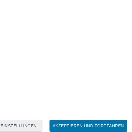
Mondkalender
Mo
Di
Mi
Do
Fr
Sa
So
6
7
8
9
10
11
12
13
14
15
16
EINSTELLUNGEN
AKZEPTIEREN UND FORTFAHREN