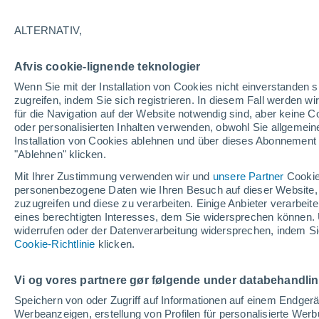
28°
ALTERNATIV,
abneh. Mo
Afvis cookie-lignende teknologier
Beleuchtet
gefühlte Temperatur 28°
Wenn Sie mit der Installation von Cookies nicht einverstanden s
zugreifen, indem Sie sich registrieren. In diesem Fall werden wir
für die Navigation auf der Website notwendig sind, aber keine
oder personalisierten Inhalten verwenden, obwohl Sie allgemein
Astronomie
Installation von Cookies ablehnen und über dieses Abonnement a
Das Sternbild Löwe: Wo der Mythos des Herk
auf echte Sterne und Meteoritenschauer trifft
"Ablehnen" klicken.
Mit Ihrer Zustimmung verwenden wir und
unsere Partner
Cookie
Wetter 1 - 7 Tage
Aktuell
Vorhersagekarte für die 
personenbezogene Daten wie Ihren Besuch auf dieser Website,
zuzugreifen und diese zu verarbeiten. Einige Anbieter verarbe
eines berechtigten Interesses, dem Sie widersprechen können. 
widerrufen oder der Datenverarbeitung widersprechen, indem Sie
Morgen
Samstag
Cookie-Richtlinie
Heute
klicken.
7. Aug
8. Aug
6. Aug
Vi og vores partnere gør følgende under databehandli
Speichern von oder Zugriff auf Informationen auf einem Endger
Werbeanzeigen, erstellung von Profilen für personalisierte Wer
60%
60%