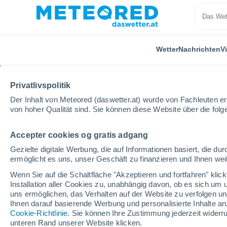
Wetter
Nachrichten
V
Privatlivspolitik
Der Inhalt von Meteored (daswetter.at) wurde von Fachleuten erst
von hoher Qualität sind. Sie können diese Website über die fol
Accepter cookies og gratis adgang
Home
Italien
Metropolitanstadt Mailand
Cinisel
Gezielte digitale Werbung, die auf Informationen basiert, die 
ermöglicht es uns, unser Geschäft zu finanzieren und Ihnen weit
Das Wetter für Cinisel
Wenn Sie auf die Schaltfläche "Akzeptieren und fortfahren" kli
Installation aller Cookies zu, unabhängig davon, ob es sich um 
03:06
Donnerstag
uns ermöglichen, das Verhalten auf der Website zu verfolgen und
Ihnen darauf basierende Werbung und personalisierte Inhalte an
Cookie-Richtlinie
. Sie können Ihre Zustimmung jederzeit widerru
klarer Himmel
unteren Rand unserer Website klicken.