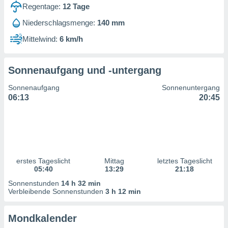
ntwicklung
Regentage:
12
Tage
serung der
Niederschlagsmenge:
140 mm
g
Mittelwind:
6 km/h
 Daten zur
n Inhalten.
Sonnenaufgang und -untergang
ten und
Sonnenaufgang
Sonnenuntergang
ion durch
06:13
20:45
on
,
erte
d Inhalte,
on
ung und der
ce von
erstes Tageslicht
Mittag
letztes Tageslicht
05:40
13:29
21:18
nforschung
Sonnenstunden
14 h 32 min
icklung
Verbleibende Sonnenstunden
3 h 12 min
serung von
.
Mondkalender
sere 1199