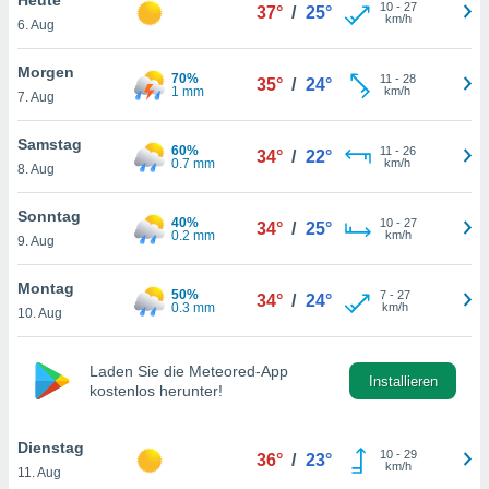
okies oder
10
-
27
37°
/
25°
km/h
6. Aug
 Partner
e es uns
n, das
Morgen
70%
11
-
28
35°
/
24°
uf der
1 mm
km/h
7. Aug
 verfolgen
lysieren
Samstag
60%
11
-
26
34°
/
22°
0.7 mm
km/h
8. Aug
s Profil zu
um Ihnen
ierende
Sonntag
40%
10
-
27
34°
/
25°
nd
0.2 mm
km/h
9. Aug
erte Inhalte
. Weitere
Montag
50%
7
-
27
nen finden
34°
/
24°
0.3 mm
km/h
10. Aug
rer
tlinie
. Sie
e
Laden Sie die Meteored-App
 jederzeit
Installieren
kostenlos herunter!
, indem Sie
altfläche
stellungen
Dienstag
10
-
29
36°
/
23°
n Rand
km/h
11. Aug
bsite