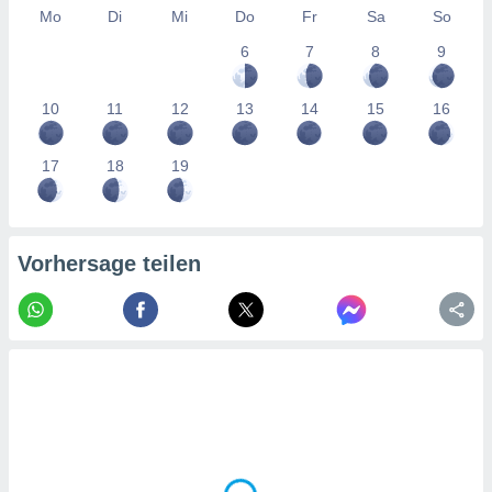
tner
Mo
Di
Mi
Do
Fr
Sa
So
6
7
8
9
10
11
12
13
14
15
16
17
18
19
Vorhersage teilen