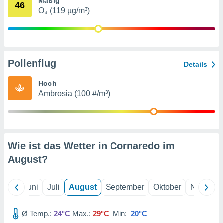
Mäßig
von
46
O₃ (119 µg/m³)
erte
verwendung
n zur
erter
Pollenflug
Details
rstellung
n zur
Hoch
ierung von
Ambrosia (100 #/m³)
verwendung
n zur
erter
essung der
ung,
Wie ist das Wetter in Cornaredo im
er
August
?
ce von
analyse von
n durch
Mai
Juni
Juli
August
September
Oktober
Novembe
 oder
onen von
Ø Temp.:
24°C
Max.:
29°C
Min:
20°C
nen