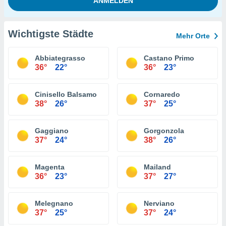
Wichtigste Städte
Mehr Orte
Abbiategrasso
Castano Primo
36°
22°
36°
23°
Cinisello Balsamo
Cornaredo
38°
26°
37°
25°
Gaggiano
Gorgonzola
37°
24°
38°
26°
Magenta
Mailand
36°
23°
37°
27°
Melegnano
Nerviano
37°
25°
37°
24°