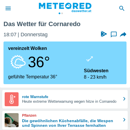
Das Wetter für Cornaredo
politik
18:07
Donnerstag
...
von
at) wurde
vereinzelt Wolken
uten
36°
m
llen, dass
estellten
Südwesten
nen von
gefühlte Temperatur 36°
8
23 km/h
tät sind.
 diese
er die
Optionen
rote Warnstufe
Heute extreme Wetterwarnung wegen hitze in Cornaredo
 cookies
Pflanzen
s adgang
Die gewöhnlichen Küchenabfälle, die Wespen
und Spinnen von Ihrer Terrasse fernhalten
gitale