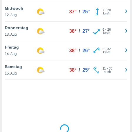
Mittwoch
7
-
20
37°
/
25°
km/h
12. Aug
IV,
kie-
Donnerstag
6
-
26
38°
/
27°
km/h
13. Aug
er
it der
Freitag
5
-
32
38°
/
26°
n von
km/h
14. Aug
cht
den sind,
Samstag
11
-
33
 weiterhin
38°
/
25°
km/h
15. Aug
 Website
t
 indem Sie
ieren. In
l werden
über
, dass wir
s
, die für die
auf der
twendig