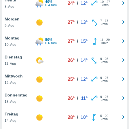
40%
okies oder
10
-
27
24°
/
12°
0.4 mm
km/h
8. Aug
 Partner
e es uns
n, das
Morgen
7
-
17
27°
/
13°
uf der
km/h
9. Aug
 verfolgen
lysieren
Montag
50%
11
-
29
27°
/
15°
0.6 mm
km/h
10. Aug
s Profil zu
um Ihnen
ierende
Dienstag
9
-
25
26°
/
14°
nd
km/h
11. Aug
erte Inhalte
. Weitere
Mittwoch
9
-
27
nen finden
25°
/
12°
km/h
12. Aug
rer
tlinie
. Sie
Donnerstag
e
9
-
27
26°
/
11°
km/h
 jederzeit
13. Aug
, indem Sie
altfläche
Freitag
5
-
20
stellungen
28°
/
10°
km/h
14. Aug
n Rand
bsite