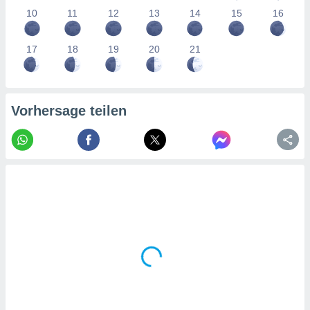
tner
10
11
12
13
14
15
16
17
18
19
20
21
Vorhersage teilen