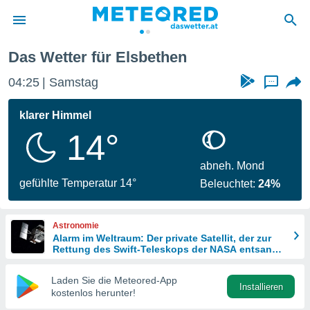
Das Wetter für Elsbethen
politik
04:25
Samstag
...
von
at) wurde
klarer Himmel
uten
14°
m
llen, dass
estellten
abneh. Mond
nen von
gefühlte Temperatur 14°
Beleuchtet:
24%
tät sind.
 diese
er die
Astronomie
Optionen
Alarm im Weltraum: Der private Satellit, der zur
Rettung des Swift-Teleskops der NASA entsandt
wurde
 cookies
Laden Sie die Meteored-App
s adgang
Installieren
kostenlos herunter!
gitale