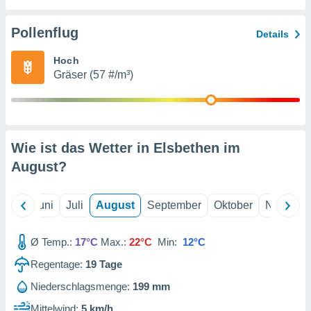
von
erte
Pollenflug
Details
verwendung
n zur
Hoch
Gräser (57 #/m³)
erter
rstellung
n zur
ierung von
verwendung
Wie ist das Wetter in Elsbethen im
n zur
August
?
erter
essung der
ung,
Mai
Juni
Juli
August
September
Oktober
Novembe
er
ce von
analyse von
Ø Temp.:
17°C
Max.:
22°C
Min:
12°C
n durch
Regentage:
19
Tage
 oder
onen von
Niederschlagsmenge:
199 mm
nen
Mittelwind:
5 km/h