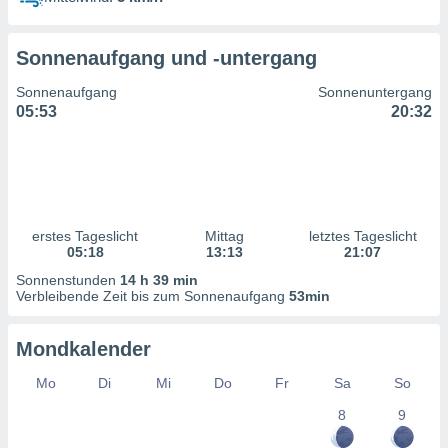
ntwicklung
serung der
Sonnenaufgang und -untergang
g
 Daten zur
Sonnenaufgang
Sonnenuntergang
n Inhalten.
05:53
20:32
ten und
ion durch
on
,
erte
erstes Tageslicht
Mittag
letztes Tageslicht
d Inhalte,
05:18
13:13
21:07
on
Sonnenstunden
14 h 39 min
ung und der
Verbleibende Zeit bis zum Sonnenaufgang
53min
ce von
nforschung
Mondkalender
icklung
serung von
Mo
Di
Mi
Do
Fr
Sa
So
.
8
9
sere 1199