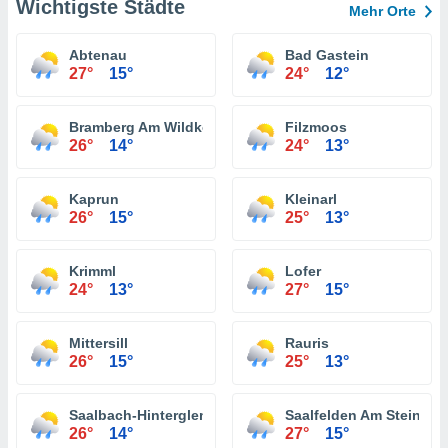
Wichtigste Städte
Mehr Orte
Abtenau
Bad Gastein
27°
15°
24°
12°
Bramberg Am Wildkogel
Filzmoos
26°
14°
24°
13°
Kaprun
Kleinarl
26°
15°
25°
13°
Krimml
Lofer
24°
13°
27°
15°
Mittersill
Rauris
26°
15°
25°
13°
Saalbach-Hinterglemm
Saalfelden Am Steinern
26°
14°
27°
15°