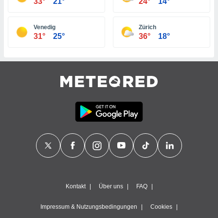
33°
21°
24°
14°
keine
r
analyse
Venedig
Zürich
nzeige von
31°
25°
36°
18°
der
erten
erwenden,
 nicht
erte
ehen
e können
ation von
lehnen und
s
t auf
site
 indem Sie
altfläche
 klicken.
Kontakt
Über uns
FAQ
Zustimmung
wir und
Impressum & Nutzungsbedingungen
Cookies
tner