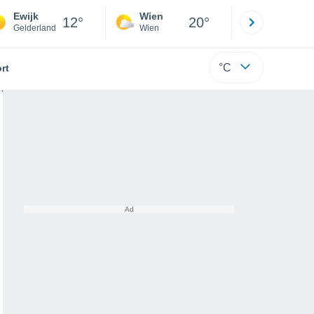
Ewijk
Wien
Innsbruck
12°
20°
Gelderland
Wien
Tirol
°C
rt