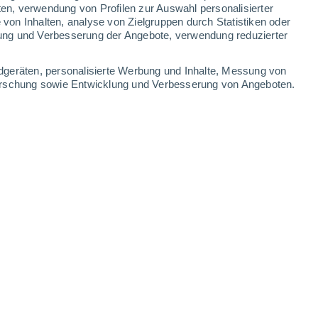
ten, verwendung von Profilen zur Auswahl personalisierter
on Inhalten, analyse von Zielgruppen durch Statistiken oder
23°
/
13°
26°
/
12°
30°
/
15°
34°
/
17°
ung und Verbesserung der Angebote, verwendung reduzierter
-
24
km/h
13
-
28
km/h
12
-
24
km/h
8
-
16
km/h
dgeräten, personalisierte Werbung und Inhalte, Messung von
forschung sowie Entwicklung und Verbesserung von Angeboten.
t
Osten
0 niedrig
5
-
8 km/h
LSF:
nein
Osten
0 niedrig
5
-
9 km/h
LSF:
nein
Osten
0 niedrig
6
-
11 km/h
LSF:
nein
Osten
1 niedrig
4
-
12 km/h
LSF:
nein