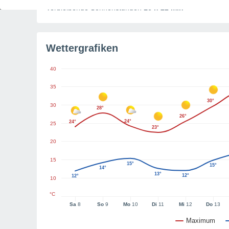
Verbleibende Sonnenstunden
16 h 22 min
Wettergrafiken
40
35
30°
30
28°
26°
24°
24°
25
23°
20
15
15°
15°
14°
13°
12°
12°
10
°C
Sa
8
So
9
Mo
10
Di
11
Mi
12
Do
13
Maximum