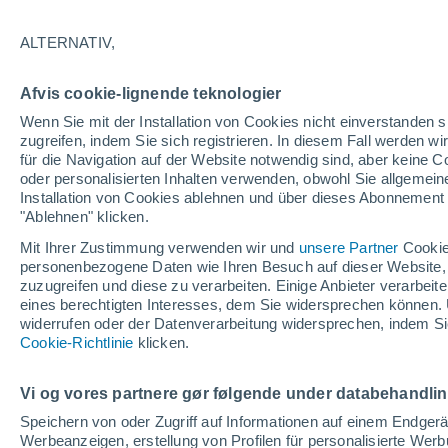
12°
ALTERNATIV,
Osten
Afvis cookie-lignende teknologier
gefühlte Temperatur 12°
5
-
8 km/h
Wenn Sie mit der Installation von Cookies nicht einverstanden s
zugreifen, indem Sie sich registrieren. In diesem Fall werden wir
für die Navigation auf der Website notwendig sind, aber keine
oder personalisierten Inhalten verwenden, obwohl Sie allgemein
Astronomie
Installation von Cookies ablehnen und über dieses Abonnement a
Alarm im Weltraum: Der private Satellit, der z
Rettung des Swift-Teleskops der NASA entsan
"Ablehnen" klicken.
wurde
Mit Ihrer Zustimmung verwenden wir und
unsere Partner
Cookie
Wetter 1 - 7 Tage
Aktuell
Vorhersagekarte für die 
personenbezogene Daten wie Ihren Besuch auf dieser Website,
zuzugreifen und diese zu verarbeiten. Einige Anbieter verarbe
eines berechtigten Interesses, dem Sie widersprechen können. 
widerrufen oder der Datenverarbeitung widersprechen, indem Sie
Morgen
Montag
D
Cookie-Richtlinie
Heute
klicken.
9. Aug
10. Aug
8. Aug
Vi og vores partnere gør følgende under databehandli
Speichern von oder Zugriff auf Informationen auf einem Endger
Werbeanzeigen, erstellung von Profilen für personalisierte Wer