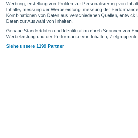
Werbung, erstellung von Profilen zur Personalisierung von Inhal
Inhalte, messung der Werbeleistung, messung der Performance v
28°
/
14°
24°
/
15°
24°
/
12°
Kombinationen von Daten aus verschiedenen Quellen, entwickl
Daten zur Auswahl von Inhalten.
9
-
22
km/h
19
-
39
km/h
13
7
-
19
km/h
Genaue Standortdaten und Identifikation durch Scannen von En
Werbeleistung und der Performance von Inhalten, Zielgruppen
Siehe unsere 1199 Partner
Das Wetter für Ewijk Heute
, 8. Augus
klar
12°
06:00
gefühlte T.
12°
klar
13°
07:00
gefühlte T.
13°
klar
15°
08:00
gefühlte T.
15°
klar
17°
09:00
gefühlte T.
17°