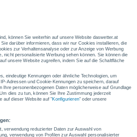
ind, können Sie weiterhin auf unsere Website daswetter.at
 Sie darüber informieren, dass wir nur Cookies installieren, die
 Cookies zur Verhaltensanalyse oder zur Anzeige von Werbung
e, nicht personalisierte Werbung sehen können. Sie können die
uf unsere Website zugreifen, indem Sie auf die Schaltfläche
ur
dt
s, eindeutige Kennungen oder ähnliche Technologien, um
Temperaturen
Regenradar
Satelliten
Wettermodelle
 IP-Adressen und Cookie-Kennungen zu speichern, darauf
iten Ihre personenbezogenen Daten möglicherweise auf Grundlage
Um dies zu tun, können Sie Ihre Zustimmung jederzeit
 auf dieser Website auf "
Konfigurieren
" oder unsere
ienstag
Mittwoch
Donnerstag
Freitag
11. Aug
12. Aug
13. Aug
14. Aug
ngen:
ät, verwendung reduzierter Daten zur Auswahl von
bung, verwendung von Profilen zur Auswahl personalisierter