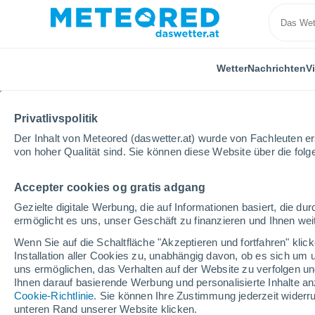
Wetter
Nachrichten
V
Privatlivspolitik
Der Inhalt von Meteored (daswetter.at) wurde von Fachleuten erst
von hoher Qualität sind. Sie können diese Website über die fol
Accepter cookies og gratis adgang
Home
Niederlande
Gelderland
Ewijk
Gezielte digitale Werbung, die auf Informationen basiert, die 
ermöglicht es uns, unser Geschäft zu finanzieren und Ihnen weit
Das Wetter für Ewijk
Wenn Sie auf die Schaltfläche "Akzeptieren und fortfahren" kli
Installation aller Cookies zu, unabhängig davon, ob es sich um 
05:31
Samstag
uns ermöglichen, das Verhalten auf der Website zu verfolgen und
Ihnen darauf basierende Werbung und personalisierte Inhalte an
Cookie-Richtlinie
. Sie können Ihre Zustimmung jederzeit widerru
klar
unteren Rand unserer Website klicken.