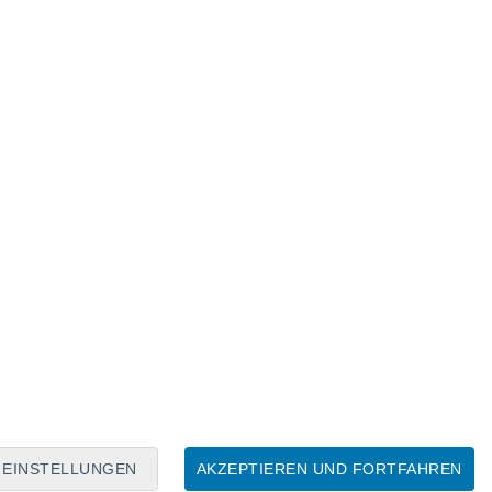
Mondkalender
Mo
Di
Mi
Do
Fr
Sa
So
8
9
10
11
12
13
14
15
16
17
18
19
20
21
EINSTELLUNGEN
AKZEPTIEREN UND FORTFAHREN