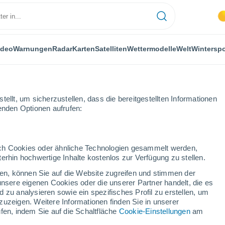
ideo
Warnungen
Radar
Karten
Satelliten
Wettermodelle
Welt
Winterspo
ellt, um sicherzustellen, dass die bereitgestellten Informationen
genden Optionen aufrufen:
durch Cookies oder ähnliche Technologien gesammelt werden,
erhin hochwertige Inhalte kostenlos zur Verfügung zu stellen.
cken, können Sie auf die Website zugreifen und stimmen der
unsere eigenen Cookies oder die unserer Partner handelt, die es
...
 zu analysieren sowie ein spezifisches Profil zu erstellen, um
zuzeigen. Weitere Informationen finden Sie in unserer
Stündlich
fen, indem Sie auf die Schaltfläche
Cookie-Einstellungen
am
Bewölkte Abschnitte in den
nächsten Stunden