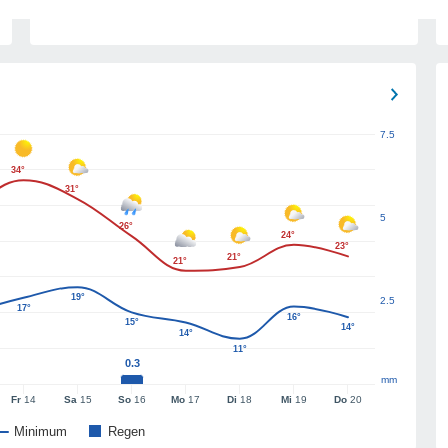
7.5
34°
31°
5
26°
24°
23°
21°
21°
19°
2.5
17°
16°
15°
14°
14°
11°
0.3
mm
Fr
14
Sa
15
So
16
Mo
17
Di
18
Mi
19
Do
20
Minimum
Regen