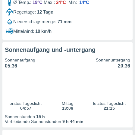
Ø Temp.:
19°C
Max.:
24°C
Min:
14°C
ntwicklung
serung der
Regentage:
12
Tage
g
Niederschlagsmenge:
71 mm
 Daten zur
Mittelwind:
10 km/h
n Inhalten.
ten und
Sonnenaufgang und -untergang
ion durch
on
Sonnenaufgang
Sonnenuntergang
,
05:36
20:36
erte
d Inhalte,
on
ung und der
ce von
erstes Tageslicht
Mittag
letztes Tageslicht
nforschung
04:57
13:06
21:15
icklung
serung von
Sonnenstunden
15 h
.
Verbleibende Sonnenstunden
9 h 44 min
sere 1199