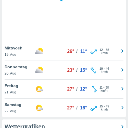
keine
r
analyse
nzeige von
der
erten
erwenden,
 nicht
Mittwoch
12
-
35
26°
/
11°
erte
km/h
19. Aug
ehen
e können
Donnerstag
19
-
46
ation von
23°
/
15°
km/h
20. Aug
lehnen und
s
t auf
Freitag
11
-
30
27°
/
12°
site
km/h
21. Aug
 indem Sie
altfläche
Samstag
15
-
49
 klicken.
27°
/
16°
km/h
22. Aug
Zustimmung
wir und
Wettergrafiken
tner