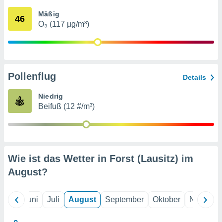
von
Mäßig
46
erte
O₃ (117 µg/m³)
verwendung
n zur
erter
rstellung
Pollenflug
n zur
Details
ierung von
verwendung
Niedrig
n zur
Beifuß (12 #/m³)
erter
essung der
ung,
er
Wie ist das Wetter in Forst (Lausitz) im
ce von
analyse von
August
?
n durch
 oder
onen von
Mai
Juni
Juli
August
September
Oktober
Novembe
nen