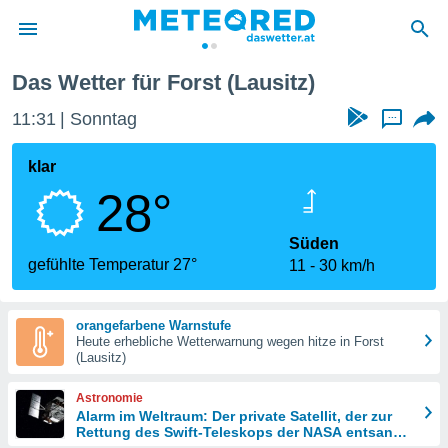
Das Wetter für Forst (Lausitz)
politik
11:31
Sonntag
...
von
at) wurde
klar
uten
28°
m
llen, dass
estellten
Süden
nen von
gefühlte Temperatur 27°
11
30 km/h
tät sind.
 diese
er die
orangefarbene Warnstufe
Optionen
Heute erhebliche Wetterwarnung wegen hitze in Forst
(Lausitz)
 cookies
Astronomie
s adgang
Alarm im Weltraum: Der private Satellit, der zur
Rettung des Swift-Teleskops der NASA entsandt
gitale