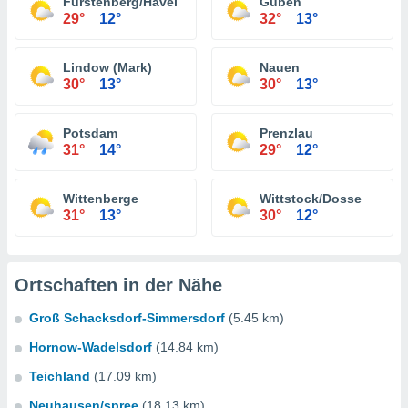
Fürstenberg/Havel
Guben
29°
12°
32°
13°
Lindow (Mark)
Nauen
30°
13°
30°
13°
Potsdam
Prenzlau
31°
14°
29°
12°
Wittenberge
Wittstock/Dosse
31°
13°
30°
12°
Ortschaften in der Nähe
Groß Schacksdorf-Simmersdorf
(5.45 km)
Hornow-Wadelsdorf
(14.84 km)
Teichland
(17.09 km)
Neuhausen/spree
(18.13 km)