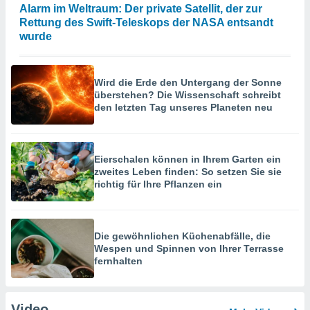
Alarm im Weltraum: Der private Satellit, der zur
Rettung des Swift-Teleskops der NASA entsandt
wurde
Wird die Erde den Untergang der Sonne
überstehen? Die Wissenschaft schreibt
den letzten Tag unseres Planeten neu
Eierschalen können in Ihrem Garten ein
zweites Leben finden: So setzen Sie sie
richtig für Ihre Pflanzen ein
Die gewöhnlichen Küchenabfälle, die
Wespen und Spinnen von Ihrer Terrasse
fernhalten
Video