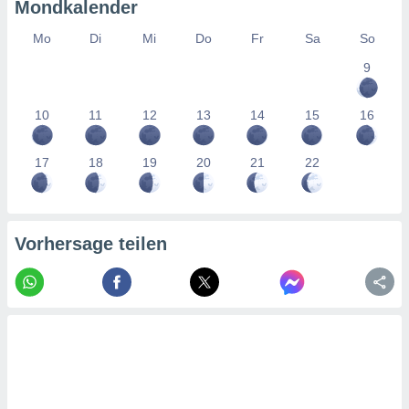
tner
Mondkalender
Mo
Di
Mi
Do
Fr
Sa
So
9
10
11
12
13
14
15
16
17
18
19
20
21
22
Vorhersage teilen