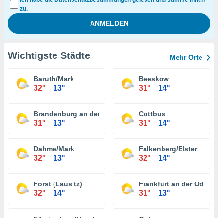
Ich habe die Datenschutzbestimmungen gelesen und stimme ihnen
zu.
Wichtigste Städte
Mehr Orte
Baruth/Mark
Beeskow
32°
13°
31°
14°
Brandenburg an der Havel
Cottbus
31°
13°
31°
14°
Dahme/Mark
Falkenberg/Elster
32°
13°
32°
14°
Forst (Lausitz)
Frankfurt an der Oder
32°
14°
31°
13°