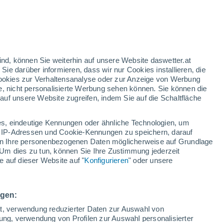
nd
:
24%
ind, können Sie weiterhin auf unsere Website daswetter.at
 Sie darüber informieren, dass wir nur Cookies installieren, die
 Cookies zur Verhaltensanalyse oder zur Anzeige von Werbung
e, nicht personalisierte Werbung sehen können. Sie können die
uf unsere Website zugreifen, indem Sie auf die Schaltfläche
ur
dt
s, eindeutige Kennungen oder ähnliche Technologien, um
Temperaturen
Regenradar
Satelliten
Wettermodelle
 IP-Adressen und Cookie-Kennungen zu speichern, darauf
iten Ihre personenbezogenen Daten möglicherweise auf Grundlage
Um dies zu tun, können Sie Ihre Zustimmung jederzeit
 auf dieser Website auf "
Konfigurieren
" oder unsere
ienstag
Mittwoch
Donnerstag
Freitag
11. Aug
12. Aug
13. Aug
14. Aug
ngen:
ät, verwendung reduzierter Daten zur Auswahl von
bung, verwendung von Profilen zur Auswahl personalisierter