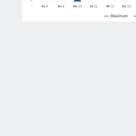
°C
Sa
8
So
9
Mo
10
Di
11
Mi
12
Do
13
Maximum