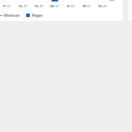
mm
Fr
14
Sa
15
So
16
Mo
17
Di
18
Mi
19
Do
20
Minimum
Regen