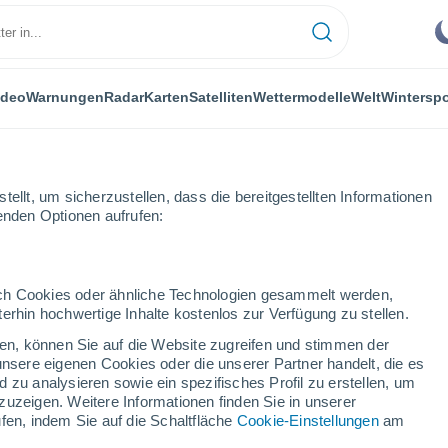
ideo
Warnungen
Radar
Karten
Satelliten
Wettermodelle
Welt
Winterspo
ellt, um sicherzustellen, dass die bereitgestellten Informationen
genden Optionen aufrufen:
durch Cookies oder ähnliche Technologien gesammelt werden,
erhin hochwertige Inhalte kostenlos zur Verfügung zu stellen.
m
cken, können Sie auf die Website zugreifen und stimmen der
unsere eigenen Cookies oder die unserer Partner handelt, die es
...
 zu analysieren sowie ein spezifisches Profil zu erstellen, um
zuzeigen. Weitere Informationen finden Sie in unserer
Stündlich
fen, indem Sie auf die Schaltfläche
Cookie-Einstellungen
am
Klarer Himmel in den nächsten
Stunden