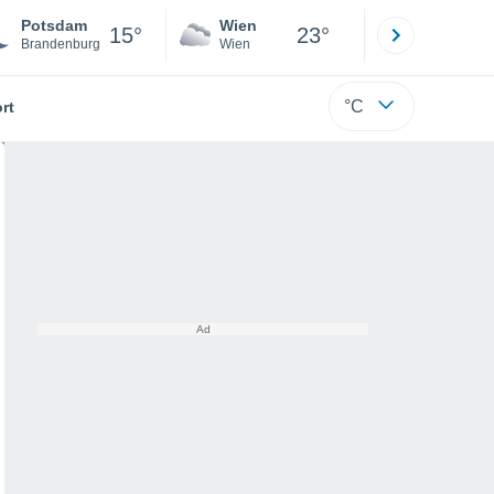
Potsdam
Wien
Innsbruck
15°
23°
Brandenburg
Wien
Tirol
°C
rt