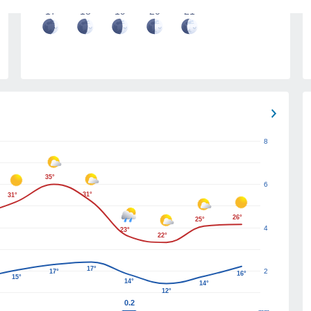
17
18
19
20
21
8
35°
6
31°
31°
26°
25°
4
23°
22°
17°
2
17°
16°
15°
14°
14°
12°
0.2