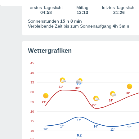
erstes Tageslicht
Mittag
letztes Tageslicht
04:58
13:13
21:26
Sonnenstunden
15 h 8 min
Verbleibende Zeit bis zum Sonnenaufgang
4h 3min
Wettergrafiken
45
40
35
31°
30°
30
28°
24°
25
23°
22°
20
17°
15
14°
14°
13°
13°
12°
10
0.2