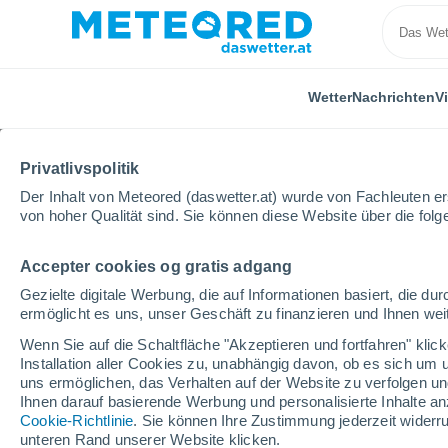
Wetter
Nachrichten
V
Privatlivspolitik
Der Inhalt von Meteored (daswetter.at) wurde von Fachleuten erst
von hoher Qualität sind. Sie können diese Website über die fol
Accepter cookies og gratis adgang
Home
Deutschland
Brandenburg
Potsdam
Gezielte digitale Werbung, die auf Informationen basiert, die 
ermöglicht es uns, unser Geschäft zu finanzieren und Ihnen weit
Das Wetter für Potsda
Wenn Sie auf die Schaltfläche "Akzeptieren und fortfahren" kli
Installation aller Cookies zu, unabhängig davon, ob es sich um 
00:56
Samstag
uns ermöglichen, das Verhalten auf der Website zu verfolgen und
Ihnen darauf basierende Werbung und personalisierte Inhalte an
Cookie-Richtlinie
. Sie können Ihre Zustimmung jederzeit widerru
klarer Himmel
unteren Rand unserer Website klicken.