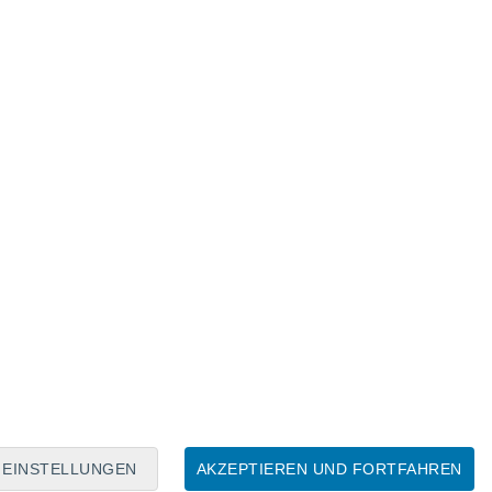
Mondkalender
Mo
Di
Mi
Do
Fr
Sa
So
8
9
10
11
12
13
14
15
16
EINSTELLUNGEN
AKZEPTIEREN UND FORTFAHREN