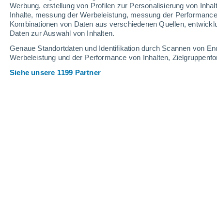
0.2 mm
Werbung, erstellung von Profilen zur Personalisierung von Inhal
Inhalte, messung der Werbeleistung, messung der Performance v
31°
/
14°
30°
/
17°
23°
/
13°
Kombinationen von Daten aus verschiedenen Quellen, entwickl
Daten zur Auswahl von Inhalten.
13
-
30
km/h
23
-
55
km/h
19
9
-
20
km/h
Genaue Standortdaten und Identifikation durch Scannen von En
Werbeleistung und der Performance von Inhalten, Zielgruppen
Siehe unsere 1199 Partner
Das Wetter für Potsdam Heute
, 8. Au
klarer Himmel
15°
01:00
gefühlte T.
15°
klarer Himmel
15°
02:00
gefühlte T.
15°
klarer Himmel
15°
03:00
gefühlte T.
15°
klar
13°
05:00
gefühlte T.
13°