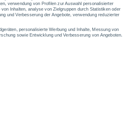
ten, verwendung von Profilen zur Auswahl personalisierter
on Inhalten, analyse von Zielgruppen durch Statistiken oder
22°
/
14°
24°
/
12°
28°
/
13°
31°
/
15°
ung und Verbesserung der Angebote, verwendung reduzierter
-
44
km/h
9
-
19
km/h
10
-
25
km/h
9
-
18
km/h
dgeräten, personalisierte Werbung und Inhalte, Messung von
forschung sowie Entwicklung und Verbesserung von Angeboten.
gust
Südwesten
0 niedrig
3
-
5 km/h
LSF:
nein
Westen
0 niedrig
5
-
8 km/h
LSF:
nein
Westen
0 niedrig
6
-
10 km/h
LSF:
nein
Nordwesten
0 niedrig
4
-
9 km/h
LSF:
nein