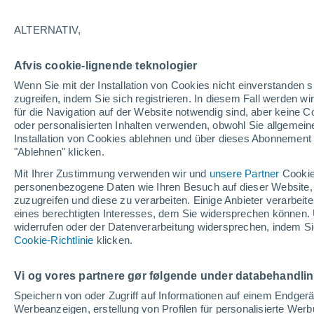
15°
ALTERNATIV,
abneh. Mo
Afvis cookie-lignende teknologier
Beleuchtet
gefühlte Temperatur 15°
Wenn Sie mit der Installation von Cookies nicht einverstanden s
zugreifen, indem Sie sich registrieren. In diesem Fall werden wir
für die Navigation auf der Website notwendig sind, aber keine
oder personalisierten Inhalten verwenden, obwohl Sie allgemein
Astronomie
Installation von Cookies ablehnen und über dieses Abonnement a
Alarm im Weltraum: Der private Satellit, der z
Rettung des Swift-Teleskops der NASA entsan
"Ablehnen" klicken.
wurde
Mit Ihrer Zustimmung verwenden wir und
unsere Partner
Cookie
Wetter 1 - 7 Tage
Aktuell
Vorhersagekarte für die 
personenbezogene Daten wie Ihren Besuch auf dieser Website,
zuzugreifen und diese zu verarbeiten. Einige Anbieter verarbe
eines berechtigten Interesses, dem Sie widersprechen können. 
widerrufen oder der Datenverarbeitung widersprechen, indem Sie
Morgen
Montag
D
Cookie-Richtlinie
Heute
klicken.
9. Aug
10. Aug
8. Aug
Vi og vores partnere gør følgende under databehandli
Speichern von oder Zugriff auf Informationen auf einem Endger
Werbeanzeigen, erstellung von Profilen für personalisierte Wer
40%