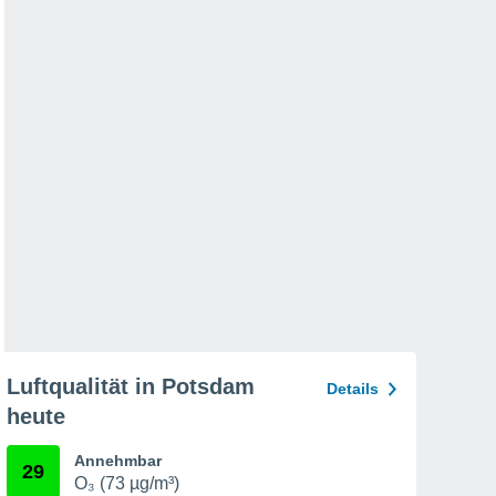
Luftqualität in Potsdam
Details
heute
Annehmbar
29
O₃ (73 µg/m³)