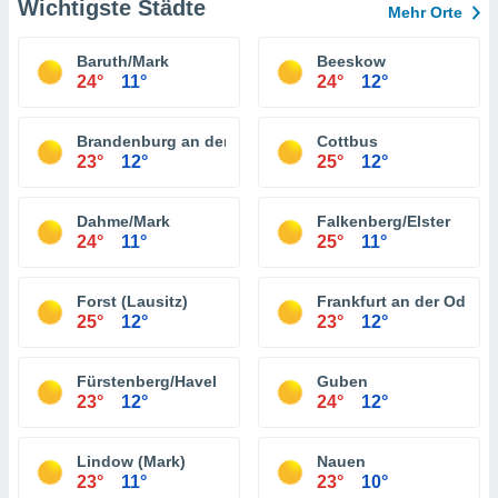
Wichtigste Städte
Mehr Orte
Baruth/Mark
Beeskow
24°
11°
24°
12°
Brandenburg an der Havel
Cottbus
23°
12°
25°
12°
Dahme/Mark
Falkenberg/Elster
24°
11°
25°
11°
Forst (Lausitz)
Frankfurt an der Oder
25°
12°
23°
12°
Fürstenberg/Havel
Guben
23°
12°
24°
12°
Lindow (Mark)
Nauen
23°
11°
23°
10°