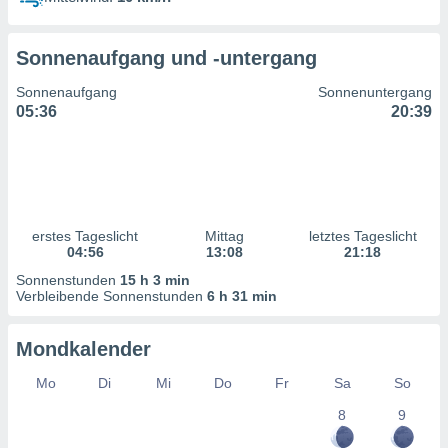
ntwicklung
serung der
Sonnenaufgang und -untergang
g
 Daten zur
Sonnenaufgang
Sonnenuntergang
n Inhalten.
05:36
20:39
ten und
ion durch
on
,
erte
erstes Tageslicht
Mittag
letztes Tageslicht
d Inhalte,
04:56
13:08
21:18
on
Sonnenstunden
15 h 3 min
ung und der
Verbleibende Sonnenstunden
6 h 31 min
ce von
nforschung
Mondkalender
icklung
serung von
Mo
Di
Mi
Do
Fr
Sa
So
.
8
9
sere 1199