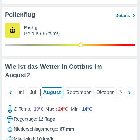
von
erte
Pollenflug
Details
verwendung
n zur
Mäßig
Beifuß (35 #/m³)
erter
rstellung
n zur
ierung von
verwendung
Wie ist das Wetter in Cottbus im
n zur
August
?
erter
essung der
ung,
Mai
Juni
Juli
August
September
Oktober
Novembe
er
ce von
analyse von
Ø Temp.:
19°C
Max.:
24°C
Min:
14°C
n durch
Regentage:
12
Tage
 oder
onen von
Niederschlagsmenge:
67 mm
nen
Mittelwind:
10 km/h