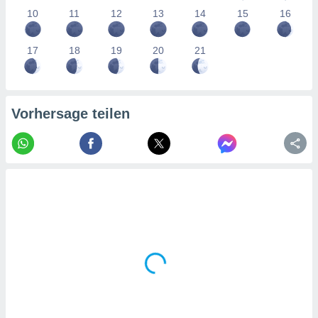
tner
10
11
12
13
14
15
16
17
18
19
20
21
Vorhersage teilen