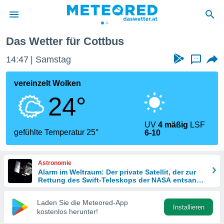
Das Wetter für Cottbus
politik
14:47
Samstag
...
von
at) wurde
vereinzelt Wolken
uten
24°
m
llen, dass
estellten
UV
4 mäßig
LSF
nen von
gefühlte Temperatur 25°
6-10
tät sind.
 diese
er die
Astronomie
Optionen
Alarm im Weltraum: Der private Satellit, der zur
Rettung des Swift-Teleskops der NASA entsandt
wurde
 cookies
Laden Sie die Meteored-App
s adgang
Installieren
kostenlos herunter!
gitale