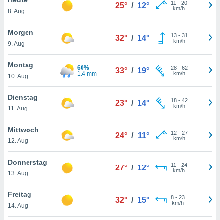
okies oder
11
-
20
25°
/
12°
km/h
8. Aug
 Partner
e es uns
n, das
Morgen
13
-
31
32°
/
14°
uf der
km/h
9. Aug
 verfolgen
lysieren
Montag
60%
28
-
62
33°
/
19°
1.4 mm
km/h
10. Aug
s Profil zu
um Ihnen
ierende
Dienstag
18
-
42
23°
/
14°
nd
km/h
11. Aug
erte Inhalte
. Weitere
Mittwoch
12
-
27
nen finden
24°
/
11°
km/h
12. Aug
rer
tlinie
. Sie
Donnerstag
e
11
-
24
27°
/
12°
km/h
 jederzeit
13. Aug
, indem Sie
altfläche
Freitag
8
-
23
stellungen
32°
/
15°
km/h
14. Aug
n Rand
bsite