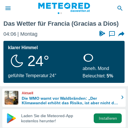
Das Wetter für Francia (Gracias a Dios)
politik
04:06
Montag
...
von
at) wurde
klarer Himmel
uten
24°
m
llen, dass
estellten
abneh. Mond
nen von
gefühlte Temperatur 24°
Beleuchtet:
5%
tät sind.
 diese
er die
Aktuell
Optionen
Die WMO warnt vor Waldbränden: „Der
Klimawandel erhöht das Risiko, ist aber nicht die
einzige Ursache“
 cookies
Laden Sie die Meteored-App
s adgang
Installieren
kostenlos herunter!
gitale