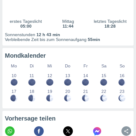
ntwicklung
serung der
g
erstes Tageslicht
Mittag
letztes Tageslicht
 Daten zur
05:00
11:44
18:28
n Inhalten.
Sonnenstunden
12 h 43 min
Verbleibende Zeit bis zum Sonnenaufgang
55min
ten und
ion durch
Mondkalender
on
,
Mo
Di
Mi
Do
Fr
Sa
So
erte
10
11
12
13
14
15
16
d Inhalte,
on
ung und der
17
18
19
20
21
22
23
ce von
nforschung
icklung
serung von
Vorhersage teilen
.
sere 1199