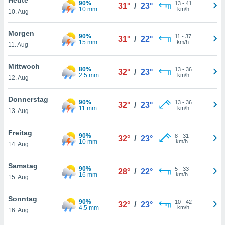
90%
okies oder
13
-
41
31°
/
23°
10 mm
km/h
10. Aug
 Partner
e es uns
n, das
Morgen
90%
11
-
37
31°
/
22°
uf der
15 mm
km/h
11. Aug
 verfolgen
lysieren
Mittwoch
80%
13
-
36
32°
/
23°
2.5 mm
km/h
12. Aug
s Profil zu
um Ihnen
ierende
Donnerstag
90%
13
-
36
32°
/
23°
nd
11 mm
km/h
13. Aug
erte Inhalte
. Weitere
Freitag
90%
8
-
31
nen finden
32°
/
23°
10 mm
km/h
14. Aug
rer
tlinie
. Sie
Samstag
e
90%
5
-
33
28°
/
22°
16 mm
km/h
 jederzeit
15. Aug
, indem Sie
altfläche
Sonntag
90%
10
-
42
stellungen
32°
/
23°
4.5 mm
km/h
16. Aug
n Rand
bsite