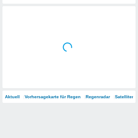
tner
Aktuell
Vorhersagekarte für Regen
Regenradar
Satelliten