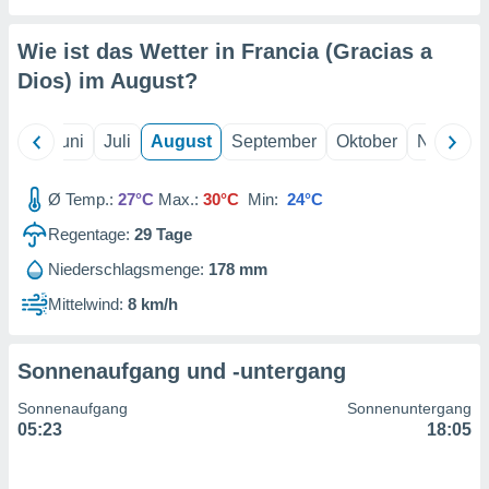
von
erte
Wie ist das Wetter in Francia (Gracias a
verwendung
Dios) im
August
?
n zur
erter
Mai
Juni
Juli
August
September
Oktober
Novembe
rstellung
n zur
ierung von
Ø Temp.:
27°C
Max.:
30°C
Min:
24°C
verwendung
n zur
Regentage:
29
Tage
Niederschlagsmenge:
178 mm
erter
essung der
Mittelwind:
8 km/h
ung,
er
ce von
Sonnenaufgang und -untergang
analyse von
n durch
Sonnenaufgang
Sonnenuntergang
 oder
05:23
18:05
onen von
nen