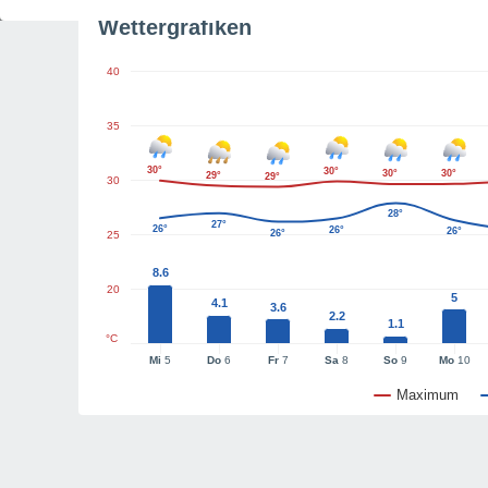
Wettergrafiken
40
35
30°
30°
30°
30°
29°
29°
30
28°
27°
26°
26°
26°
26°
25
8.6
20
5
4.1
3.6
2.2
1.1
°C
Mi
5
Do
6
Fr
7
Sa
8
So
9
Mo
10
Maximum