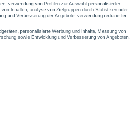
2.2 mm
1.1 mm
5 mm
8 mm
ten, verwendung von Profilen zur Auswahl personalisierter
on Inhalten, analyse von Zielgruppen durch Statistiken oder
30°
/
26°
30°
/
28°
30°
/
26°
30°
/
25°
ung und Verbesserung der Angebote, verwendung reduzierter
-
41
km/h
30
-
39
km/h
31
-
47
km/h
22
-
41
km/h
dgeräten, personalisierte Werbung und Inhalte, Messung von
forschung sowie Entwicklung und Verbesserung von Angeboten.
Osten
0 niedrig
30
-
42 km/h
LSF:
nein
Osten
0 niedrig
31
-
40 km/h
LSF:
nein
Osten
0 niedrig
30
-
40 km/h
LSF:
nein
Osten
0 niedrig
27
-
38 km/h
LSF:
nein