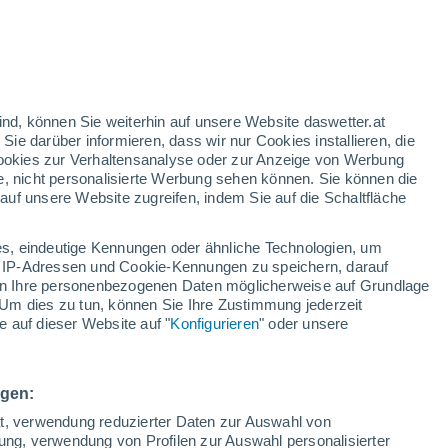
Voraussichtlicher UV Index 11+
extrem!
Über den morgigen Tag hinweg
nd
:
54%
ind, können Sie weiterhin auf unsere Website daswetter.at
 Sie darüber informieren, dass wir nur Cookies installieren, die
 Cookies zur Verhaltensanalyse oder zur Anzeige von Werbung
e, nicht personalisierte Werbung sehen können. Sie können die
uf unsere Website zugreifen, indem Sie auf die Schaltfläche
ules
s, eindeutige Kennungen oder ähnliche Technologien, um
n
Regenradar
Satelliten
Wettermodelle
 IP-Adressen und Cookie-Kennungen zu speichern, darauf
iten Ihre personenbezogenen Daten möglicherweise auf Grundlage
Um dies zu tun, können Sie Ihre Zustimmung jederzeit
 auf dieser Website auf "
Konfigurieren
" oder unsere
amstag
Sonntag
Montag
Dienstag
8. Aug
9. Aug
10. Aug
11. Aug
ngen:
ät, verwendung reduzierter Daten zur Auswahl von
bung, verwendung von Profilen zur Auswahl personalisierter
80%
80%
90%
90%