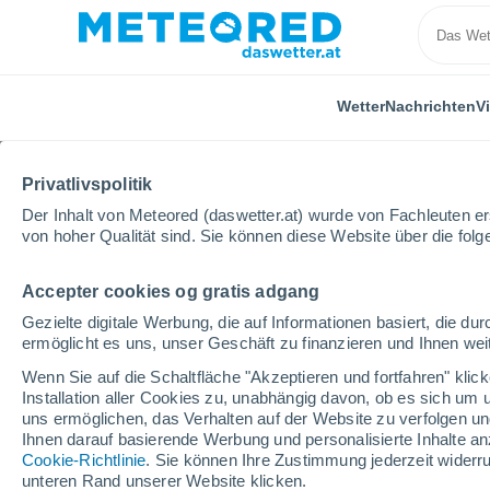
Wetter
Nachrichten
V
Privatlivspolitik
Der Inhalt von Meteored (daswetter.at) wurde von Fachleuten erst
von hoher Qualität sind. Sie können diese Website über die fol
Accepter cookies og gratis adgang
Home
Honduras
Gracias a Dios
Krata
Gezielte digitale Werbung, die auf Informationen basiert, die 
ermöglicht es uns, unser Geschäft zu finanzieren und Ihnen weit
Das Wetter für Krata
Wenn Sie auf die Schaltfläche "Akzeptieren und fortfahren" kli
Installation aller Cookies zu, unabhängig davon, ob es sich um 
22:29
Mittwoch
uns ermöglichen, das Verhalten auf der Website zu verfolgen und
Ihnen darauf basierende Werbung und personalisierte Inhalte an
Cookie-Richtlinie
. Sie können Ihre Zustimmung jederzeit widerru
Dunstschleier
unteren Rand unserer Website klicken.