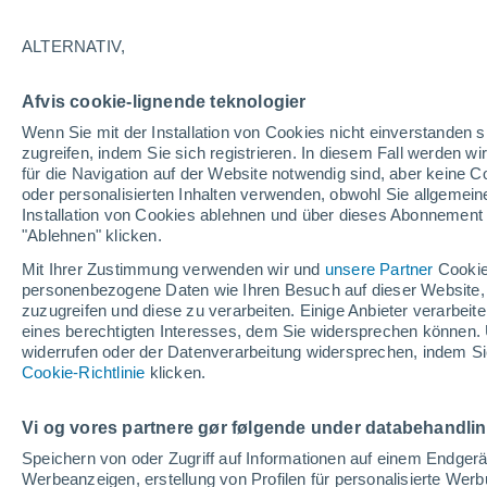
29°
ALTERNATIV,
abneh. Mo
Afvis cookie-lignende teknologier
Beleuchtet
gefühlte Temperatur 34°
Wenn Sie mit der Installation von Cookies nicht einverstanden s
zugreifen, indem Sie sich registrieren. In diesem Fall werden wir
für die Navigation auf der Website notwendig sind, aber keine
oder personalisierten Inhalten verwenden, obwohl Sie allgemein
Astronomie
Installation von Cookies ablehnen und über dieses Abonnement a
Das Sternbild Löwe: Wo der Mythos des Herk
auf echte Sterne und Meteoritenschauer trifft
"Ablehnen" klicken.
Mit Ihrer Zustimmung verwenden wir und
unsere Partner
Cookie
Wetter 1 - 7 Tage
Aktuell
Vorhersagekarte für Rege
personenbezogene Daten wie Ihren Besuch auf dieser Website,
zuzugreifen und diese zu verarbeiten. Einige Anbieter verarbe
eines berechtigten Interesses, dem Sie widersprechen können. 
widerrufen oder der Datenverarbeitung widersprechen, indem Sie
Morgen
Freitag
S
Cookie-Richtlinie
Heute
klicken.
6. Aug
7. Aug
5. Aug
Vi og vores partnere gør følgende under databehandli
Speichern von oder Zugriff auf Informationen auf einem Endger
Werbeanzeigen, erstellung von Profilen für personalisierte Wer
80%
80%
90%