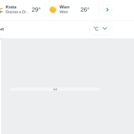
Krata
Wien
Innsbruck
29°
26°
Gracias a Dios
Wien
Tirol
°C
rt