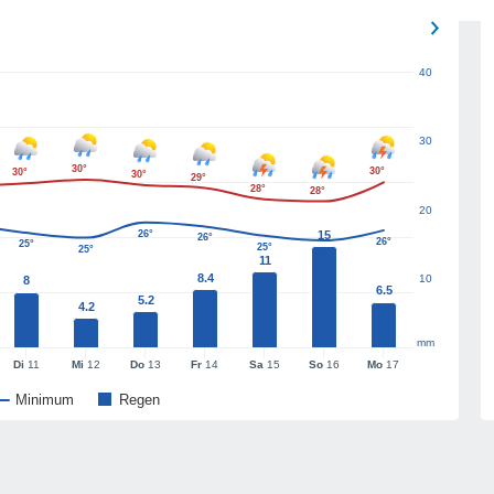
40
30
30°
30°
30°
30°
29°
28°
28°
20
26°
15
26°
26°
25°
25°
25°
25°
11
8.4
10
8
6.5
5.2
4.2
mm
Di
11
Mi
12
Do
13
Fr
14
Sa
15
So
16
Mo
17
Minimum
Regen