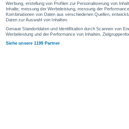
4.1 mm
3.6 mm
8.6 mm
Werbung, erstellung von Profilen zur Personalisierung von Inhal
Inhalte, messung der Werbeleistung, messung der Performance v
29°
/
27°
29°
/
26°
30°
/
26°
Kombinationen von Daten aus verschiedenen Quellen, entwickl
Daten zur Auswahl von Inhalten.
27
-
35
km/h
28
-
38
km/h
29
35
-
50
km/h
Genaue Standortdaten und Identifikation durch Scannen von En
Werbeleistung und der Performance von Inhalten, Zielgruppen
Siehe unsere 1199 Partner
Das Wetter für Krata Heute
, 5. August
Dunstschleier
29°
17:00
gefühlte T.
34°
Dunstschleier
29°
18:00
gefühlte T.
34°
Dunstschleier
29°
19:00
gefühlte T.
34°
Dunstschleier
29°
20:00
gefühlte T.
34°