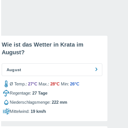
Wie ist das Wetter in Krata im
August
?
August
Ø Temp.:
27°C
Max.:
28°C
Min:
26°C
Regentage:
27
Tage
Niederschlagsmenge:
222 mm
Mittelwind:
19 km/h