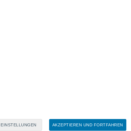
Mondkalender
Mo
Di
Mi
Do
Fr
Sa
So
5
6
7
8
9
10
11
12
13
14
15
16
17
18
EINSTELLUNGEN
AKZEPTIEREN UND FORTFAHREN