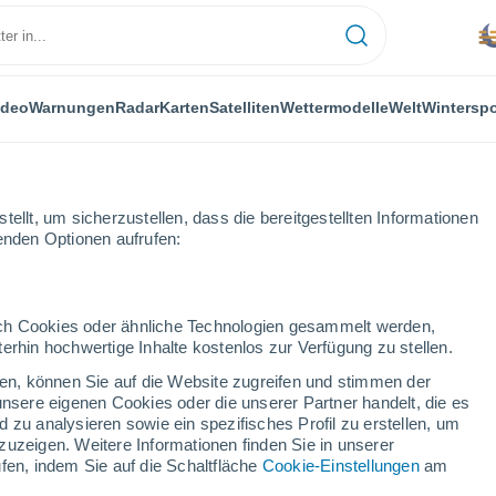
ideo
Warnungen
Radar
Karten
Satelliten
Wettermodelle
Welt
Winterspo
ellt, um sicherzustellen, dass die bereitgestellten Informationen
genden Optionen aufrufen:
durch Cookies oder ähnliche Technologien gesammelt werden,
erhin hochwertige Inhalte kostenlos zur Verfügung zu stellen.
cken, können Sie auf die Website zugreifen und stimmen der
unsere eigenen Cookies oder die unserer Partner handelt, die es
...
 zu analysieren sowie ein spezifisches Profil zu erstellen, um
zuzeigen. Weitere Informationen finden Sie in unserer
Stündlich
fen, indem Sie auf die Schaltfläche
Cookie-Einstellungen
am
Staubregen in den nächsten
Stunden erwartet