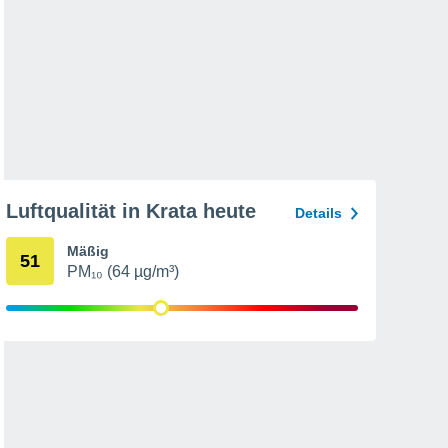
Luftqualität in Krata heute
Details
Mäßig
51
PM₁₀ (64 µg/m³)