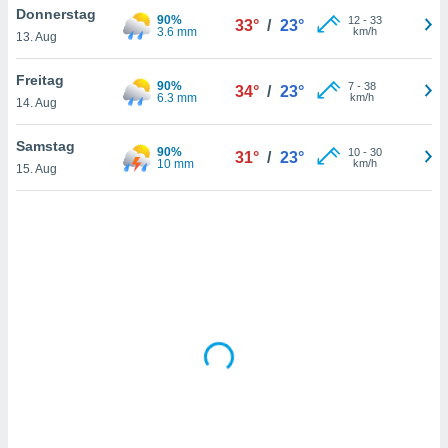
Donnerstag
90%
12
-
33
33°
/
23°
3.6 mm
km/h
13. Aug
IV,
Freitag
90%
7
-
38
34°
/
23°
kie-
6.3 mm
km/h
14. Aug
er
Samstag
90%
10
-
30
31°
/
23°
it der
10 mm
km/h
15. Aug
n von
cht
den sind,
 weiterhin
 Website
t
 indem Sie
ieren. In
l werden
über
, dass wir
s
, die für die
auf der
twendig