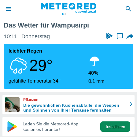
Das Wetter für Wampusirpi
politik
10:11
Donnerstag
...
von
at) wurde
leichter Regen
uten
29°
m
llen, dass
estellten
40%
nen von
gefühlte Temperatur 34°
0.1 mm
tät sind.
 diese
er die
Pflanzen
Optionen
Die gewöhnlichen Küchenabfälle, die Wespen
und Spinnen von Ihrer Terrasse fernhalten
 cookies
Laden Sie die Meteored-App
s adgang
Installieren
kostenlos herunter!
gitale