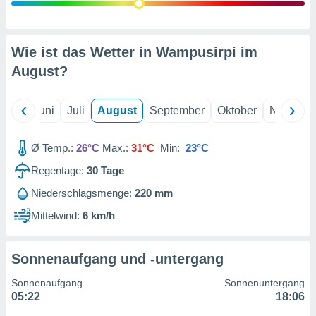
von
erte
verwendung
Wie ist das Wetter in Wampusirpi im
n zur
August
?
erter
rstellung
n zur
Mai
Juni
Juli
August
September
Oktober
Novembe
ierung von
verwendung
Ø Temp.:
26°C
Max.:
31°C
Min:
23°C
n zur
Regentage:
30
Tage
erter
essung der
Niederschlagsmenge:
220 mm
ung,
Mittelwind:
6 km/h
er
ce von
analyse von
n durch
Sonnenaufgang und -untergang
 oder
onen von
Sonnenaufgang
Sonnenuntergang
05:22
18:06
nen