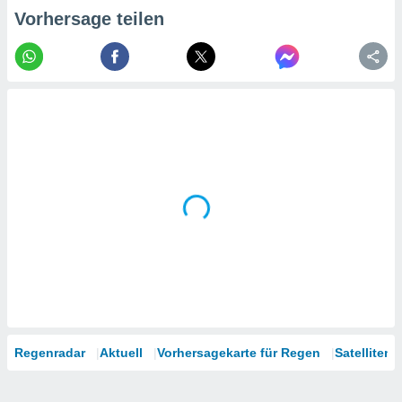
tner
Vorhersage teilen
Regenradar
Aktuell
Vorhersagekarte für Regen
Satelliten