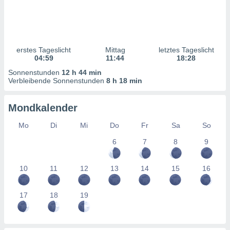
ntwicklung
serung der
g
 Daten zur
erstes Tageslicht
Mittag
letztes Tageslicht
n Inhalten.
04:59
11:44
18:28
Sonnenstunden
12 h 44 min
ten und
Verbleibende Sonnenstunden
8 h 18 min
ion durch
on
Mondkalender
,
erte
Mo
Di
Mi
Do
Fr
Sa
So
d Inhalte,
on
6
7
8
9
ung und der
ce von
10
11
12
13
14
15
16
nforschung
icklung
17
18
19
serung von
.
sere 1199