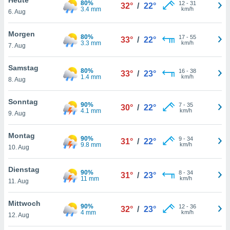
80%
okies oder
12
-
31
32°
/
22°
3.4 mm
km/h
6. Aug
 Partner
e es uns
n, das
Morgen
80%
17
-
55
33°
/
22°
uf der
3.3 mm
km/h
7. Aug
 verfolgen
lysieren
Samstag
80%
16
-
38
33°
/
23°
1.4 mm
km/h
8. Aug
s Profil zu
um Ihnen
ierende
Sonntag
90%
7
-
35
30°
/
22°
nd
4.1 mm
km/h
9. Aug
erte Inhalte
. Weitere
Montag
90%
9
-
34
nen finden
31°
/
22°
9.8 mm
km/h
10. Aug
rer
tlinie
. Sie
Dienstag
e
90%
8
-
34
31°
/
23°
11 mm
km/h
 jederzeit
11. Aug
, indem Sie
altfläche
Mittwoch
90%
12
-
36
stellungen
32°
/
23°
4 mm
km/h
12. Aug
n Rand
bsite