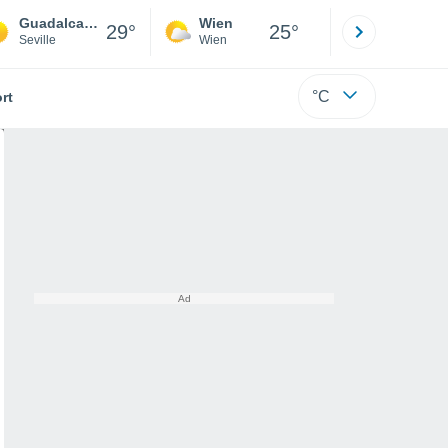
Guadalcanal
Wien
Innsbruck
29°
25°
Seville
Wien
Tirol
°C
rt