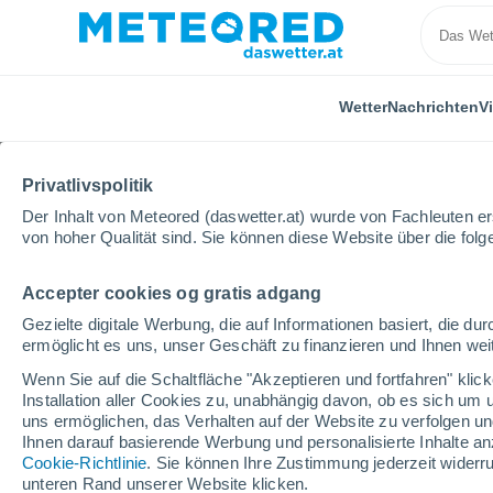
Wetter
Nachrichten
V
Privatlivspolitik
Der Inhalt von Meteored (daswetter.at) wurde von Fachleuten erst
von hoher Qualität sind. Sie können diese Website über die fol
Accepter cookies og gratis adgang
Home
Spanien
Andalusien
Provinz Sevilla
G
Gezielte digitale Werbung, die auf Informationen basiert, die 
ermöglicht es uns, unser Geschäft zu finanzieren und Ihnen weit
Das Wetter für Guadal
Wenn Sie auf die Schaltfläche "Akzeptieren und fortfahren" kli
Installation aller Cookies zu, unabhängig davon, ob es sich um 
09:31
Samstag
uns ermöglichen, das Verhalten auf der Website zu verfolgen und
Ihnen darauf basierende Werbung und personalisierte Inhalte an
Cookie-Richtlinie
. Sie können Ihre Zustimmung jederzeit widerru
klar
unteren Rand unserer Website klicken.