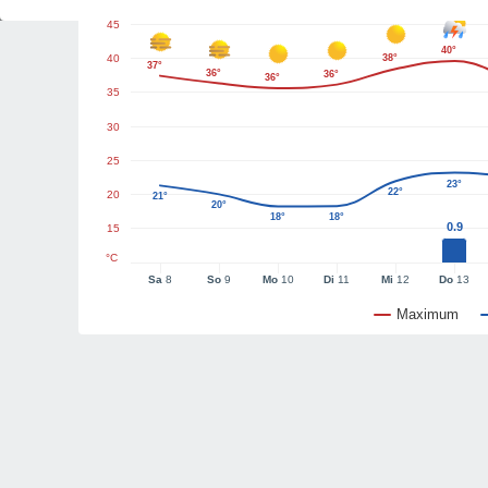
45
40°
40
38°
37°
36°
36°
36°
35
30
25
23°
22°
20
21°
20°
18°
18°
0.9
15
°C
Sa
8
So
9
Mo
10
Di
11
Mi
12
Do
13
Maximum