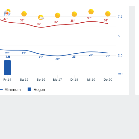
7.5
38°
37°
36°
36°
36°
36°
35°
5
23°
23°
22°
2.5
21°
1.9
21°
21°
20°
mm
Fr
14
Sa
15
So
16
Mo
17
Di
18
Mi
19
Do
20
Minimum
Regen