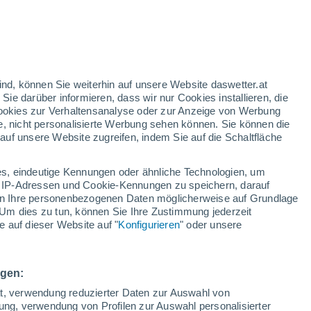
n
h
ind, können Sie weiterhin auf unsere Website daswetter.at
 Sie darüber informieren, dass wir nur Cookies installieren, die
 Cookies zur Verhaltensanalyse oder zur Anzeige von Werbung
e, nicht personalisierte Werbung sehen können. Sie können die
Temperaturen
Regenradar
Satelliten
Wettermodelle
uf unsere Website zugreifen, indem Sie auf die Schaltfläche
s, eindeutige Kennungen oder ähnliche Technologien, um
 IP-Adressen und Cookie-Kennungen zu speichern, darauf
ienstag
Mittwoch
Donnerstag
Freitag
iten Ihre personenbezogenen Daten möglicherweise auf Grundlage
18. Aug
19. Aug
20. Aug
21. Aug
Um dies zu tun, können Sie Ihre Zustimmung jederzeit
 auf dieser Website auf "
Konfigurieren
" oder unsere
ngen:
36°
/
21°
38°
/
22°
36°
/
21°
34°
/
18°
ät, verwendung reduzierter Daten zur Auswahl von
bung, verwendung von Profilen zur Auswahl personalisierter