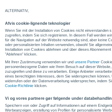
29°
ALTERNATIV,
Nordoste
Afvis cookie-lignende teknologier
gefühlte Temperatur 28°
3
-
12 km/
Wenn Sie mit der Installation von Cookies nicht einverstanden s
zugreifen, indem Sie sich registrieren. In diesem Fall werden wir
für die Navigation auf der Website notwendig sind, aber keine
oder personalisierten Inhalten verwenden, obwohl Sie allgemein
Wetter 1 - 7 Tage
Aktuell
Vorhersagekarte für die 
Installation von Cookies ablehnen und über dieses Abonnement a
"Ablehnen" klicken.
Mit Ihrer Zustimmung verwenden wir und
unsere Partner
Cookie
personenbezogene Daten wie Ihren Besuch auf dieser Website,
Sonntag
Montag
D
Samstag
zuzugreifen und diese zu verarbeiten. Einige Anbieter verarbe
16. Aug
17. Aug
15. Aug
eines berechtigten Interesses, dem Sie widersprechen können. 
widerrufen oder der Datenverarbeitung widersprechen, indem Sie
Cookie-Richtlinie
klicken.
Vi og vores partnere gør følgende under databehandli
35°
/
21°
36°
/
20°
36°
/
23°
Speichern von oder Zugriff auf Informationen auf einem Endger
Werbeanzeigen, erstellung von Profilen für personalisierte Wer