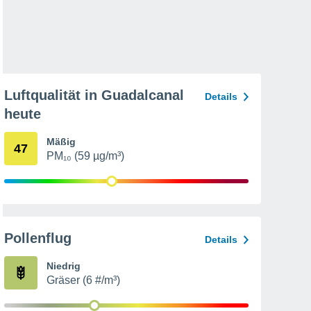
Luftqualität in Guadalcanal
Details
heute
Mäßig
47
PM₁₀ (59 µg/m³)
Pollenflug
Details
Niedrig
Gräser (6 #/m³)