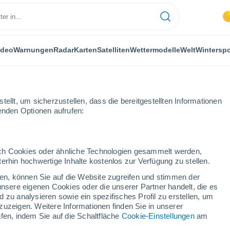
ideo
Warnungen
Radar
Karten
Satelliten
Wettermodelle
Welt
Winterspo
ellt, um sicherzustellen, dass die bereitgestellten Informationen
genden Optionen aufrufen:
uadalcanal
Nächste Woche
durch Cookies oder ähnliche Technologien gesammelt werden,
erhin hochwertige Inhalte kostenlos zur Verfügung zu stellen.
canal nächsten Woche
cken, können Sie auf die Website zugreifen und stimmen der
unsere eigenen Cookies oder die unserer Partner handelt, die es
...
 zu analysieren sowie ein spezifisches Profil zu erstellen, um
zuzeigen. Weitere Informationen finden Sie in unserer
Stündlich
fen, indem Sie auf die Schaltfläche
Cookie-Einstellungen
am
Staubdunst für die nächsten
Stunden erwartet