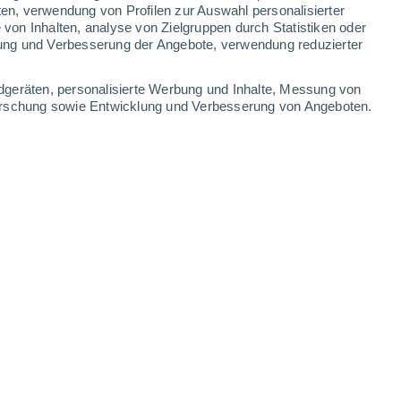
ten, verwendung von Profilen zur Auswahl personalisierter
-
34
km/h
14
-
35
km/h
19
-
43
km/h
18
-
41
km/h
on Inhalten, analyse von Zielgruppen durch Statistiken oder
ung und Verbesserung der Angebote, verwendung reduzierter
dgeräten, personalisierte Werbung und Inhalte, Messung von
forschung sowie Entwicklung und Verbesserung von Angeboten.
Süden
0 niedrig
4
-
30 km/h
LSF:
nein
Süden
0 niedrig
1
-
19 km/h
LSF:
nein
Osten
0 niedrig
0
-
10 km/h
LSF:
nein
Südwesten
5 mäßig
6
-
20 km/h
LSF:
6-10
Südwesten
9 sehr hoch!
13
-
33 km/h
LSF:
25-50