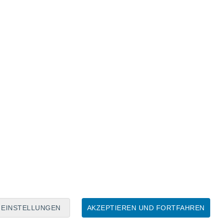
Mondkalender
Mo
Di
Mi
Do
Fr
Sa
So
8
9
10
11
12
13
14
15
16
17
18
19
20
21
EINSTELLUNGEN
AKZEPTIEREN UND FORTFAHREN
10