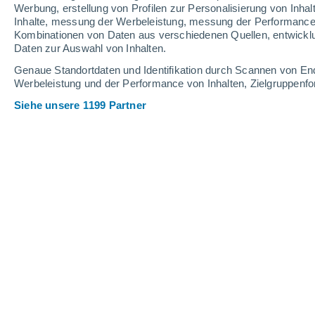
Werbung, erstellung von Profilen zur Personalisierung von Inhal
15
-
39
km/h
12
-
35
km/h
12
17
-
39
km/h
Inhalte, messung der Werbeleistung, messung der Performance v
Kombinationen von Daten aus verschiedenen Quellen, entwickl
Daten zur Auswahl von Inhalten.
Samstag, 15. August
Genaue Standortdaten und Identifikation durch Scannen von En
Werbeleistung und der Performance von Inhalten, Zielgruppen
klarer Himmel
25°
02:00
gefühlte T.
26°
Siehe unsere 1199 Partner
klarer Himmel
23°
05:00
gefühlte T.
25°
klar
23°
08:00
gefühlte T.
25°
vereinzelt Wolken
29°
11:00
gefühlte T.
28°
vereinzelt Wolken
35°
14:00
gefühlte T.
33°