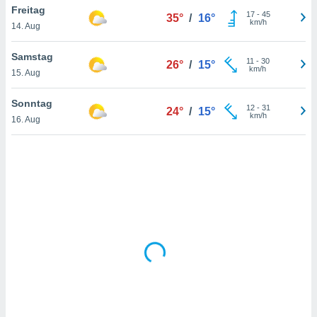
Freitag
17
-
45
35°
/
16°
km/h
14. Aug
IV,
Samstag
11
-
30
26°
/
15°
kie-
km/h
15. Aug
er
Sonntag
12
-
31
24°
/
15°
it der
km/h
16. Aug
n von
cht
den sind,
 weiterhin
 Website
t
 indem Sie
ieren. In
l werden
über
, dass wir
s
, die für die
auf der
twendig