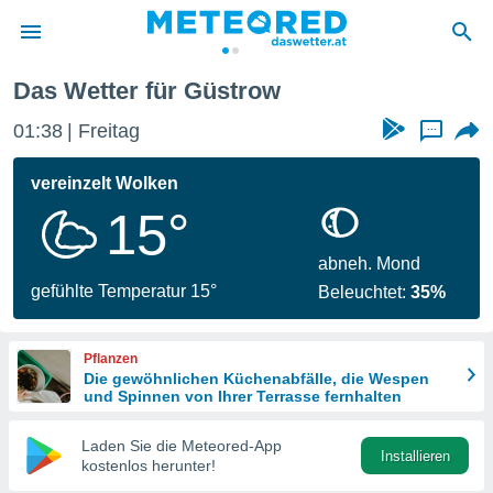
Das Wetter für Güstrow
politik
01:38
Freitag
...
von
at) wurde
vereinzelt Wolken
uten
15°
m
llen, dass
estellten
abneh. Mond
nen von
gefühlte Temperatur 15°
Beleuchtet:
35%
tät sind.
 diese
er die
Pflanzen
Optionen
Die gewöhnlichen Küchenabfälle, die Wespen
und Spinnen von Ihrer Terrasse fernhalten
 cookies
Laden Sie die Meteored-App
s adgang
Installieren
kostenlos herunter!
gitale