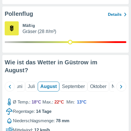
von
erte
Pollenflug
Details
verwendung
n zur
Mäßig
Gräser (28 #/m³)
erter
rstellung
n zur
ierung von
verwendung
Wie ist das Wetter in Güstrow im
n zur
August
?
erter
essung der
ung,
Mai
Juni
Juli
August
September
Oktober
Novembe
er
ce von
analyse von
Ø Temp.:
18°C
Max.:
22°C
Min:
13°C
n durch
Regentage:
14
Tage
 oder
onen von
Niederschlagsmenge:
78 mm
nen
Mittelwind:
12 km/h