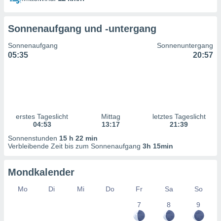
ntwicklung
serung der
Sonnenaufgang und -untergang
g
 Daten zur
Sonnenaufgang
Sonnenuntergang
n Inhalten.
05:35
20:57
ten und
ion durch
on
,
erte
erstes Tageslicht
Mittag
letztes Tageslicht
d Inhalte,
04:53
13:17
21:39
on
Sonnenstunden
15 h 22 min
ung und der
Verbleibende Zeit bis zum Sonnenaufgang
3h 15min
ce von
nforschung
Mondkalender
icklung
serung von
Mo
Di
Mi
Do
Fr
Sa
So
.
7
8
9
sere 1199