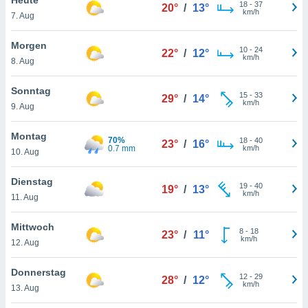
okies oder
18
-
37
20°
/
13°
km/h
7. Aug
 Partner
e es uns
n, das
Morgen
10
-
24
22°
/
12°
uf der
km/h
8. Aug
 verfolgen
lysieren
Sonntag
15
-
33
29°
/
14°
km/h
9. Aug
s Profil zu
um Ihnen
ierende
Montag
70%
18
-
40
23°
/
16°
nd
0.7 mm
km/h
10. Aug
erte Inhalte
. Weitere
Dienstag
19
-
40
nen finden
19°
/
13°
km/h
11. Aug
rer
tlinie
. Sie
Mittwoch
e
8
-
18
23°
/
11°
km/h
 jederzeit
12. Aug
, indem Sie
altfläche
Donnerstag
12
-
29
stellungen
28°
/
12°
km/h
13. Aug
n Rand
bsite