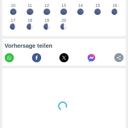
tner
10
11
12
13
14
15
16
17
18
19
20
Vorhersage teilen