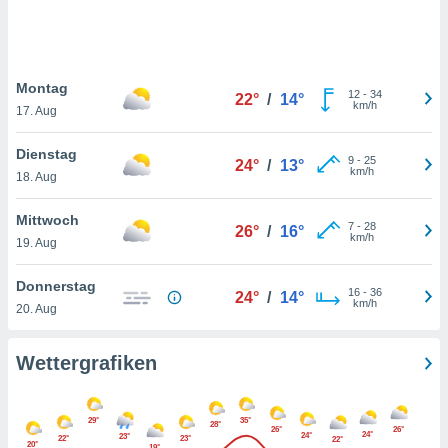
keine
r
analyse
nzeige von
Montag
der
12
-
34
22°
/
14°
km/h
erten
17. Aug
erwenden,
Dienstag
9
-
25
24°
/
13°
 nicht
km/h
18. Aug
erte
ehen
Mittwoch
e können
7
-
28
26°
/
16°
km/h
ation von
19. Aug
lehnen und
s
Donnerstag
16
-
36
24°
/
14°
t auf
km/h
20. Aug
site
 indem Sie
altfläche
Wettergrafiken
 klicken.
Zustimmung
29°
35°
wir und
28°
26°
26°
24°
24°
23°
22°
23°
22°
tner
20°
19°