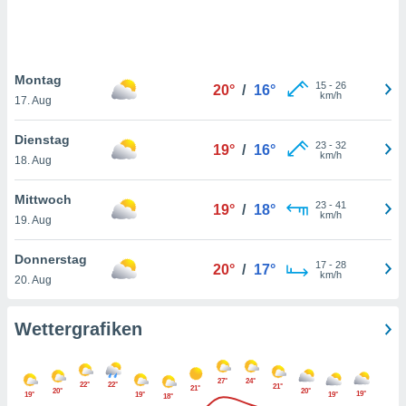
keine
r
analyse
nzeige von
Montag
der
15
-
26
20°
/
16°
km/h
erten
17. Aug
erwenden,
Dienstag
23
-
32
19°
/
16°
 nicht
km/h
18. Aug
erte
ehen
Mittwoch
e können
23
-
41
19°
/
18°
km/h
ation von
19. Aug
lehnen und
s
Donnerstag
17
-
28
20°
/
17°
t auf
km/h
20. Aug
site
 indem Sie
altfläche
Wettergrafiken
 klicken.
Zustimmung
27°
24°
wir und
22°
22°
21°
21°
20°
20°
19°
19°
19°
19°
18°
tner