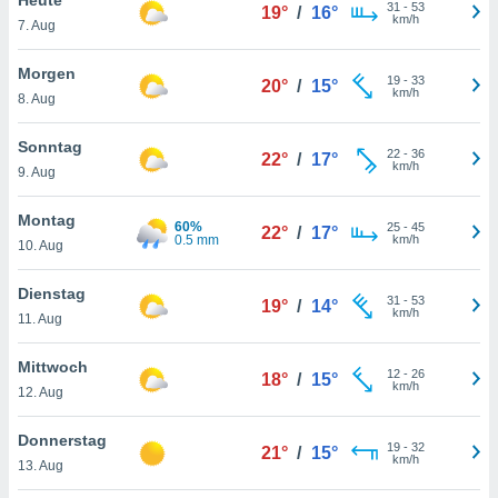
okies oder
31
-
53
19°
/
16°
km/h
7. Aug
 Partner
e es uns
n, das
Morgen
19
-
33
20°
/
15°
uf der
km/h
8. Aug
 verfolgen
lysieren
Sonntag
22
-
36
22°
/
17°
km/h
9. Aug
s Profil zu
um Ihnen
ierende
Montag
60%
25
-
45
22°
/
17°
nd
0.5 mm
km/h
10. Aug
erte Inhalte
. Weitere
Dienstag
31
-
53
nen finden
19°
/
14°
km/h
11. Aug
rer
tlinie
. Sie
Mittwoch
e
12
-
26
18°
/
15°
km/h
 jederzeit
12. Aug
, indem Sie
altfläche
Donnerstag
19
-
32
stellungen
21°
/
15°
km/h
13. Aug
n Rand
bsite