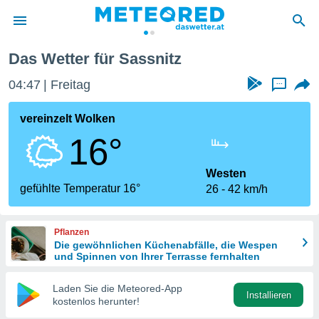
Das Wetter für Sassnitz
politik
04:47
Freitag
...
von
at) wurde
vereinzelt Wolken
uten
16°
m
llen, dass
estellten
Westen
nen von
gefühlte Temperatur 16°
26
42 km/h
tät sind.
 diese
er die
Pflanzen
Optionen
Die gewöhnlichen Küchenabfälle, die Wespen
und Spinnen von Ihrer Terrasse fernhalten
 cookies
Laden Sie die Meteored-App
s adgang
Installieren
kostenlos herunter!
gitale