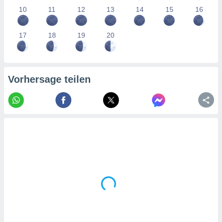
tner
10
11
12
13
14
15
16
17
18
19
20
Vorhersage teilen