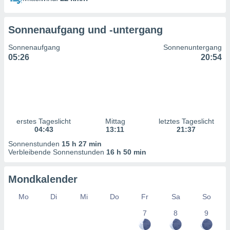
ntwicklung
serung der
Sonnenaufgang und -untergang
g
 Daten zur
Sonnenaufgang
Sonnenuntergang
n Inhalten.
05:26
20:54
ten und
ion durch
on
,
erte
erstes Tageslicht
Mittag
letztes Tageslicht
d Inhalte,
04:43
13:11
21:37
on
Sonnenstunden
15 h 27 min
ung und der
Verbleibende Sonnenstunden
16 h 50 min
ce von
nforschung
Mondkalender
icklung
serung von
Mo
Di
Mi
Do
Fr
Sa
So
.
7
8
9
sere 1199