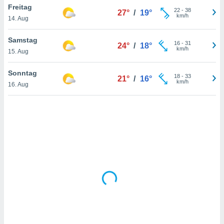
Freitag
22
-
38
27°
/
19°
km/h
14. Aug
IV,
Samstag
16
-
31
24°
/
18°
kie-
km/h
15. Aug
er
Sonntag
18
-
33
21°
/
16°
it der
km/h
16. Aug
n von
cht
den sind,
 weiterhin
 Website
t
 indem Sie
ieren. In
l werden
über
, dass wir
s
, die für die
auf der
twendig