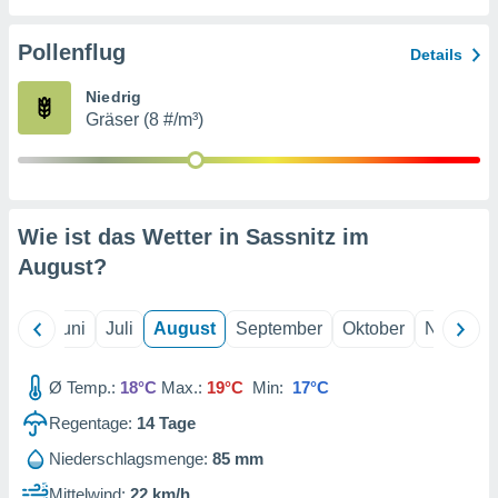
von
erte
Pollenflug
Details
verwendung
n zur
Niedrig
Gräser (8 #/m³)
erter
rstellung
n zur
ierung von
verwendung
Wie ist das Wetter in Sassnitz im
n zur
August
?
erter
essung der
ung,
Mai
Juni
Juli
August
September
Oktober
Novembe
er
ce von
analyse von
Ø Temp.:
18°C
Max.:
19°C
Min:
17°C
n durch
Regentage:
14
Tage
 oder
onen von
Niederschlagsmenge:
85 mm
nen
Mittelwind:
22 km/h