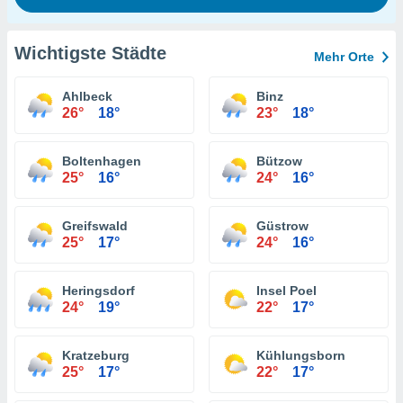
Wichtigste Städte
Mehr Orte
Ahlbeck
Binz
26°
18°
23°
18°
Boltenhagen
Bützow
25°
16°
24°
16°
Greifswald
Güstrow
25°
17°
24°
16°
Heringsdorf
Insel Poel
24°
19°
22°
17°
Kratzeburg
Kühlungsborn
25°
17°
22°
17°