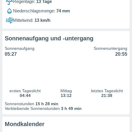
Regentage:
13
Tage
ntwicklung
serung der
Niederschlagsmenge:
74 mm
g
Mittelwind:
13 km/h
 Daten zur
n Inhalten.
Sonnenaufgang und -untergang
ten und
Sonnenaufgang
Sonnenuntergang
ion durch
05:27
20:55
on
,
erte
d Inhalte,
on
ung und der
ce von
erstes Tageslicht
Mittag
letztes Tageslicht
04:44
13:12
21:38
nforschung
Sonnenstunden
15 h 28 min
icklung
Verbleibende Sonnenstunden
3 h 49 min
serung von
.
Mondkalender
sere 1199