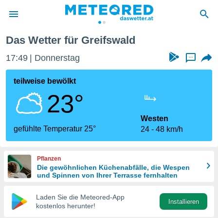
Das Wetter für Greifswald
politik
17:49
Donnerstag
...
von
at) wurde
teilweise bewölkt
uten
23°
m
llen, dass
estellten
Westen
nen von
gefühlte Temperatur 25°
24
48 km/h
tät sind.
 diese
er die
Pflanzen
Optionen
Die gewöhnlichen Küchenabfälle, die Wespen
und Spinnen von Ihrer Terrasse fernhalten
 cookies
Laden Sie die Meteored-App
s adgang
Installieren
kostenlos herunter!
gitale