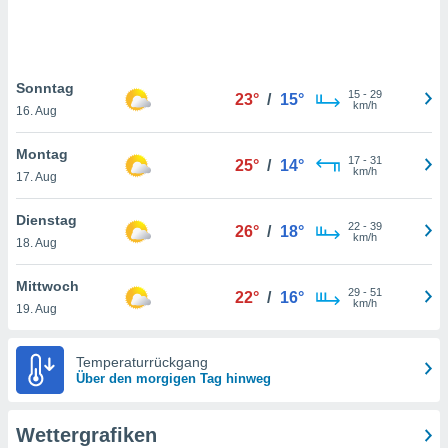
keine
r
analyse
nzeige von
Sonntag
der
15
-
29
23°
/
15°
km/h
erten
16. Aug
erwenden,
Montag
17
-
31
25°
/
14°
 nicht
km/h
17. Aug
erte
ehen
Dienstag
e können
22
-
39
26°
/
18°
km/h
ation von
18. Aug
lehnen und
s
Mittwoch
29
-
51
22°
/
16°
t auf
km/h
19. Aug
site
 indem Sie
altfläche
Temperaturrückgang
 klicken.
Über den morgigen Tag hinweg
Zustimmung
wir und
Wettergrafiken
tner