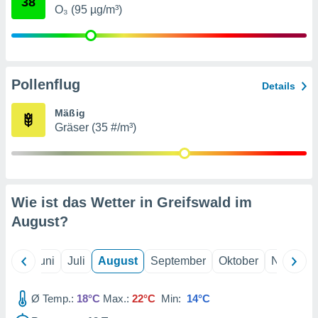
38
von
O₃ (95 µg/m³)
erte
verwendung
n zur
erter
Pollenflug
Details
rstellung
n zur
Mäßig
ierung von
Gräser (35 #/m³)
verwendung
n zur
erter
essung der
Wie ist das Wetter in Greifswald im
ung,
er
August
?
ce von
analyse von
n durch
Mai
Juni
Juli
August
September
Oktober
Novembe
 oder
onen von
Ø Temp.:
18°C
Max.:
22°C
Min:
14°C
nen