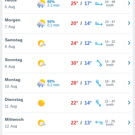
60%
okies oder
24
-
49
25°
/
17°
2.2 mm
km/h
6. Aug
 Partner
e es uns
n, das
Morgen
50%
23
-
47
20°
/
14°
uf der
0.2 mm
km/h
7. Aug
 verfolgen
lysieren
Samstag
14
-
32
24°
/
12°
km/h
8. Aug
s Profil zu
um Ihnen
ierende
Sonntag
14
-
35
30°
/
14°
nd
km/h
9. Aug
erte Inhalte
. Weitere
Montag
60%
18
-
45
nen finden
28°
/
17°
0.2 mm
km/h
10. Aug
rer
tlinie
. Sie
Dienstag
e
21
-
47
22°
/
14°
km/h
 jederzeit
11. Aug
, indem Sie
altfläche
Mittwoch
11
-
29
stellungen
22°
/
13°
km/h
12. Aug
n Rand
bsite