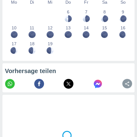
tner
Mo
Di
Mi
Do
Fr
Sa
So
6
7
8
9
10
11
12
13
14
15
16
17
18
19
Vorhersage teilen