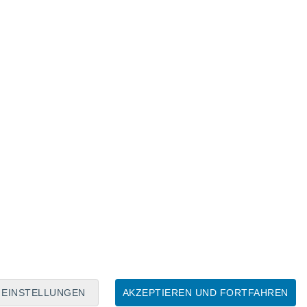
Mondkalender
Mo
Di
Mi
Do
Fr
Sa
So
7
8
9
10
11
12
13
14
15
16
17
18
19
20
EINSTELLUNGEN
AKZEPTIEREN UND FORTFAHREN