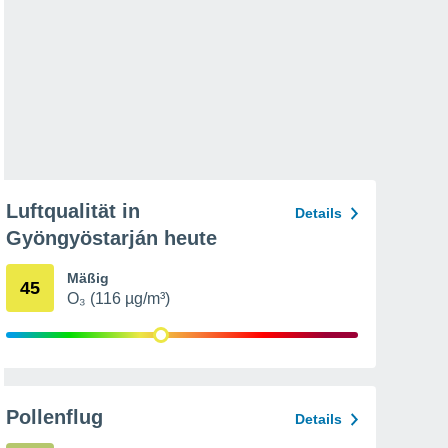
Luftqualität in
Details
Gyöngyöstarján heute
Mäßig
45
O₃ (116 µg/m³)
Pollenflug
Details