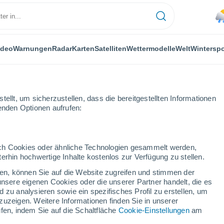
ideo
Warnungen
Radar
Karten
Satelliten
Wettermodelle
Welt
Winterspo
ellt, um sicherzustellen, dass die bereitgestellten Informationen
genden Optionen aufrufen:
durch Cookies oder ähnliche Technologien gesammelt werden,
erhin hochwertige Inhalte kostenlos zur Verfügung zu stellen.
östarján
cken, können Sie auf die Website zugreifen und stimmen der
unsere eigenen Cookies oder die unserer Partner handelt, die es
...
 zu analysieren sowie ein spezifisches Profil zu erstellen, um
zuzeigen. Weitere Informationen finden Sie in unserer
Stündlich
fen, indem Sie auf die Schaltfläche
Cookie-Einstellungen
am
Leichter Regen in den nächsten
Stunden