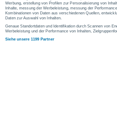
2.4 mm
Werbung, erstellung von Profilen zur Personalisierung von Inhal
Inhalte, messung der Werbeleistung, messung der Performance v
32°
/
19°
31°
/
17°
33°
/
22°
Kombinationen von Daten aus verschiedenen Quellen, entwickl
Daten zur Auswahl von Inhalten.
14
-
35
km/h
12
-
25
km/h
7
13
-
40
km/h
Genaue Standortdaten und Identifikation durch Scannen von En
Werbeleistung und der Performance von Inhalten, Zielgruppen
Siehe unsere 1199 Partner
Das Wetter für Gyöngyöstarján Heute
leichter Regen
40%
30°
17:00
0.2 mm
gefühlte T.
30°
leichter Regen
30%
28°
18:00
0.6 mm
gefühlte T.
29°
leichter Regen
30%
27°
19:00
0.2 mm
gefühlte T.
28°
vereinzelt Wolk
25°
20:00
gefühlte T.
25°