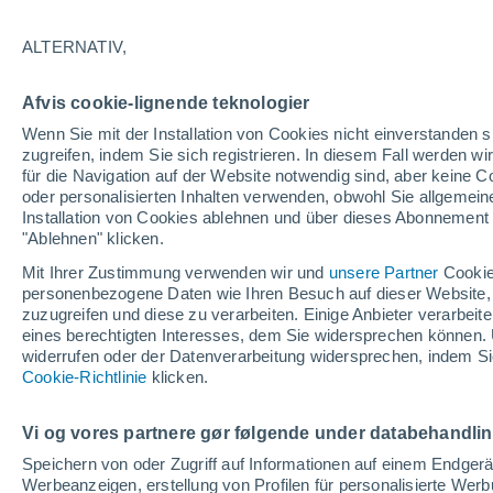
30°
ALTERNATIV,
40%
Afvis cookie-lignende teknologier
gefühlte Temperatur 30°
0.2 mm
Wenn Sie mit der Installation von Cookies nicht einverstanden s
zugreifen, indem Sie sich registrieren. In diesem Fall werden wir
für die Navigation auf der Website notwendig sind, aber keine
oder personalisierten Inhalten verwenden, obwohl Sie allgemein
Astronomie
Installation von Cookies ablehnen und über dieses Abonnement a
Alarm im Weltraum: Der private Satellit, der z
Rettung des Swift-Teleskops der NASA entsan
"Ablehnen" klicken.
wurde
Mit Ihrer Zustimmung verwenden wir und
unsere Partner
Cookie
Wetter 1 - 7 Tage
Regenradar
Aktuell
Vorhersagek
personenbezogene Daten wie Ihren Besuch auf dieser Website,
zuzugreifen und diese zu verarbeiten. Einige Anbieter verarbe
eines berechtigten Interesses, dem Sie widersprechen können. 
widerrufen oder der Datenverarbeitung widersprechen, indem Sie
Morgen
Sonntag
Cookie-Richtlinie
Heute
klicken.
8. Aug
9. Aug
7. Aug
Vi og vores partnere gør følgende under databehandli
Speichern von oder Zugriff auf Informationen auf einem Endger
Werbeanzeigen, erstellung von Profilen für personalisierte Wer
90%