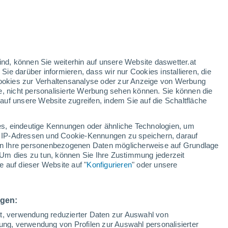
gelbe Warnstufe
Heute mäßige Wetterwarnung wegen
gewitter in Gyöngyöstarján
ind, können Sie weiterhin auf unsere Website daswetter.at
 Sie darüber informieren, dass wir nur Cookies installieren, die
 Cookies zur Verhaltensanalyse oder zur Anzeige von Werbung
e, nicht personalisierte Werbung sehen können. Sie können die
uf unsere Website zugreifen, indem Sie auf die Schaltfläche
ur
dt
s, eindeutige Kennungen oder ähnliche Technologien, um
arte für Regen
Satelliten
Wettermodelle
 IP-Adressen und Cookie-Kennungen zu speichern, darauf
iten Ihre personenbezogenen Daten möglicherweise auf Grundlage
Um dies zu tun, können Sie Ihre Zustimmung jederzeit
 auf dieser Website auf "
Konfigurieren
" oder unsere
Montag
Dienstag
Mittwoch
Donnerstag
10. Aug
11. Aug
12. Aug
13. Aug
ngen:
ät, verwendung reduzierter Daten zur Auswahl von
bung, verwendung von Profilen zur Auswahl personalisierter