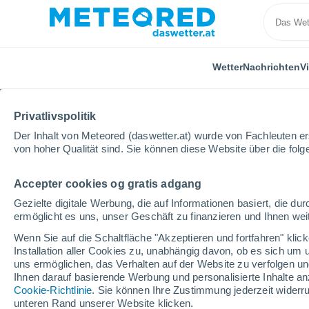
Wetter
Nachrichten
V
Privatlivspolitik
Der Inhalt von Meteored (daswetter.at) wurde von Fachleuten erst
von hoher Qualität sind. Sie können diese Website über die fol
Accepter cookies og gratis adgang
Home
Ungarn
Komitat Heves
Gyöngyöstarján
Gezielte digitale Werbung, die auf Informationen basiert, die 
ermöglicht es uns, unser Geschäft zu finanzieren und Ihnen weit
Das Wetter für Gyöngy
Wenn Sie auf die Schaltfläche "Akzeptieren und fortfahren" kli
Installation aller Cookies zu, unabhängig davon, ob es sich um 
16:39
Freitag
uns ermöglichen, das Verhalten auf der Website zu verfolgen und
Ihnen darauf basierende Werbung und personalisierte Inhalte an
Cookie-Richtlinie
. Sie können Ihre Zustimmung jederzeit widerru
leichter Regen
unteren Rand unserer Website klicken.