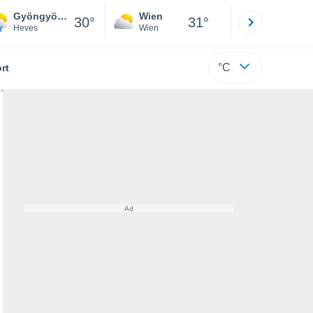
Gyöngyöstarján
Wien
Innsbruck
30°
31°
Heves
Wien
Tirol
°C
rt