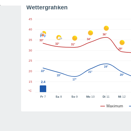
Wettergrafiken
45
40
36°
34°
35
33°
32°
31°
29°
30
25
24°
20
22°
21°
20°
19°
17°
15
2.4
°C
Fr
7
Sa
8
So
9
Mo
10
Di
11
Mi
12
Maximum