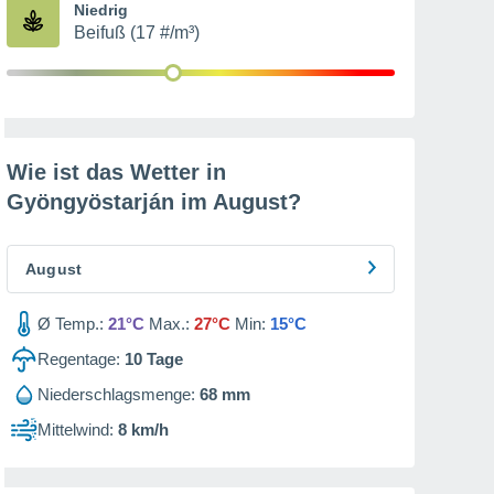
Niedrig
Beifuß (17 #/m³)
Wie ist das Wetter in
Gyöngyöstarján im
August
?
August
Ø Temp.:
21°C
Max.:
27°C
Min:
15°C
Regentage:
10
Tage
Niederschlagsmenge:
68 mm
Mittelwind:
8 km/h