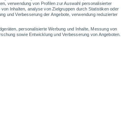
ten, verwendung von Profilen zur Auswahl personalisierter
on Inhalten, analyse von Zielgruppen durch Statistiken oder
34°
/
21°
36°
/
24°
29°
/
20°
29°
/
17°
ung und Verbesserung der Angebote, verwendung reduzierter
-
24
km/h
14
-
32
km/h
19
-
45
km/h
15
-
42
km/h
dgeräten, personalisierte Werbung und Inhalte, Messung von
forschung sowie Entwicklung und Verbesserung von Angeboten.
, 7. August
Nordosten
2 niedrig
8
-
24 km/h
LSF:
nein
Norden
1 niedrig
11
-
24 km/h
LSF:
nein
Nordosten
0 niedrig
13
-
27 km/h
LSF:
nein
en
Nordosten
0 niedrig
13
-
28 km/h
LSF:
nein