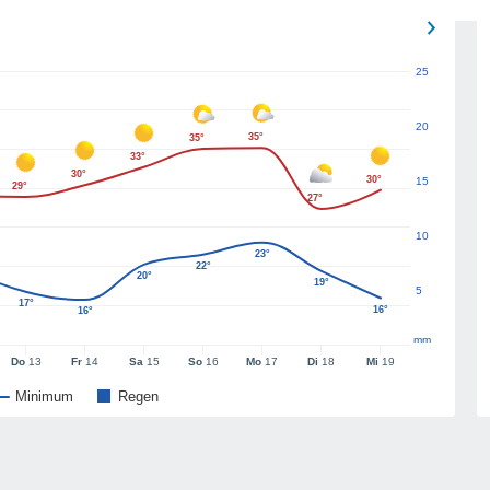
25
20
35°
35°
33°
30°
30°
15
29°
27°
10
23°
22°
20°
19°
5
17°
16°
16°
mm
Do
13
Fr
14
Sa
15
So
16
Mo
17
Di
18
Mi
19
Minimum
Regen