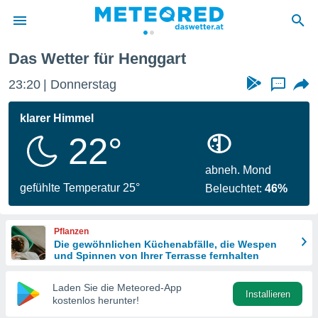
Das Wetter für Henggart
politik
23:21
Donnerstag
...
von
at) wurde
klarer Himmel
uten
22°
m
llen, dass
estellten
abneh. Mond
nen von
gefühlte Temperatur 25°
Beleuchtet:
46%
tät sind.
 diese
er die
Pflanzen
Optionen
Die gewöhnlichen Küchenabfälle, die Wespen
und Spinnen von Ihrer Terrasse fernhalten
 cookies
Laden Sie die Meteored-App
s adgang
Installieren
kostenlos herunter!
gitale