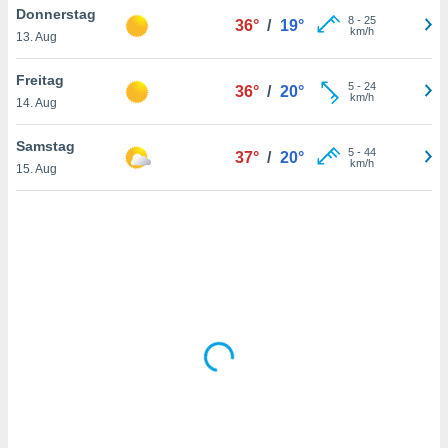
Donnerstag
8
-
25
36°
/
19°
km/h
13. Aug
IV,
Freitag
5
-
24
36°
/
20°
kie-
km/h
14. Aug
er
Samstag
5
-
44
37°
/
20°
it der
km/h
15. Aug
n von
cht
den sind,
 weiterhin
 Website
t
 indem Sie
ieren. In
l werden
über
, dass wir
s
, die für die
auf der
twendig