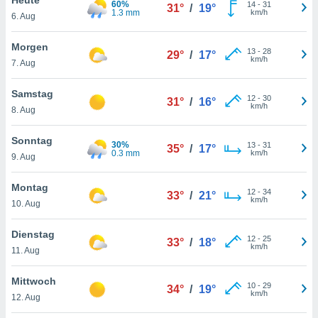
60%
okies oder
14
-
31
31°
/
19°
1.3 mm
km/h
6. Aug
 Partner
e es uns
n, das
Morgen
13
-
28
29°
/
17°
uf der
km/h
7. Aug
 verfolgen
lysieren
Samstag
12
-
30
31°
/
16°
km/h
8. Aug
s Profil zu
um Ihnen
ierende
Sonntag
30%
13
-
31
35°
/
17°
nd
0.3 mm
km/h
9. Aug
erte Inhalte
. Weitere
Montag
12
-
34
nen finden
33°
/
21°
km/h
10. Aug
rer
tlinie
. Sie
Dienstag
e
12
-
25
33°
/
18°
km/h
 jederzeit
11. Aug
, indem Sie
altfläche
Mittwoch
10
-
29
stellungen
34°
/
19°
km/h
12. Aug
n Rand
bsite