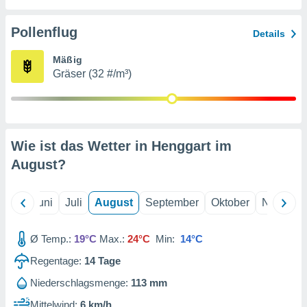
von
erte
Pollenflug
Details
verwendung
n zur
Mäßig
Gräser (32 #/m³)
erter
rstellung
n zur
ierung von
verwendung
Wie ist das Wetter in Henggart im
n zur
August
?
erter
essung der
ung,
Mai
Juni
Juli
August
September
Oktober
Novembe
er
ce von
analyse von
Ø Temp.:
19°C
Max.:
24°C
Min:
14°C
n durch
Regentage:
14
Tage
 oder
onen von
Niederschlagsmenge:
113 mm
nen
Mittelwind:
6 km/h