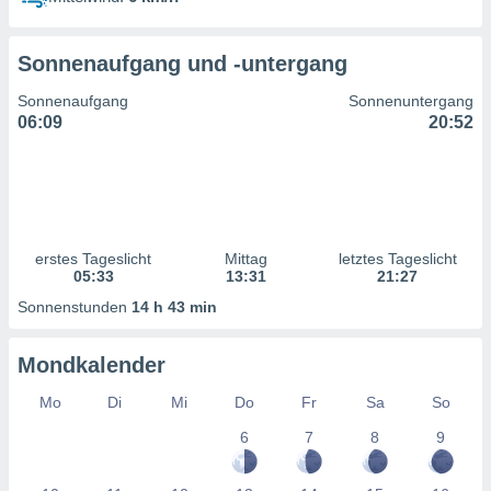
ntwicklung
serung der
Sonnenaufgang und -untergang
g
 Daten zur
Sonnenaufgang
Sonnenuntergang
n Inhalten.
06:09
20:52
ten und
ion durch
on
,
erte
erstes Tageslicht
Mittag
letztes Tageslicht
d Inhalte,
05:33
13:31
21:27
on
Sonnenstunden
14 h 43 min
ung und der
ce von
Mondkalender
nforschung
icklung
Mo
Di
Mi
Do
Fr
Sa
So
serung von
6
7
8
9
.
sere 1199