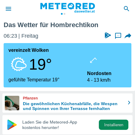
Das Wetter für Hombrechtikon
politik
06:23
Freitag
...
von
at) wurde
vereinzelt Wolken
uten
19°
m
llen, dass
estellten
Nordosten
nen von
gefühlte Temperatur 19°
4
13 km/h
tät sind.
 diese
er die
Pflanzen
Optionen
Die gewöhnlichen Küchenabfälle, die Wespen
und Spinnen von Ihrer Terrasse fernhalten
 cookies
Laden Sie die Meteored-App
s adgang
Installieren
kostenlos herunter!
gitale