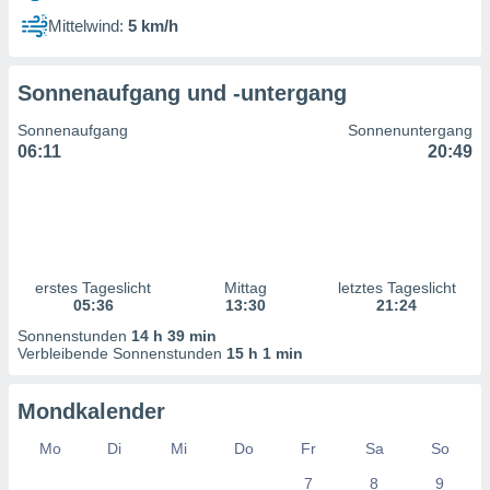
ntwicklung
Mittelwind:
5 km/h
serung der
g
Sonnenaufgang und -untergang
 Daten zur
n Inhalten.
Sonnenaufgang
Sonnenuntergang
06:11
20:49
ten und
ion durch
on
,
erte
d Inhalte,
erstes Tageslicht
Mittag
letztes Tageslicht
on
05:36
13:30
21:24
ung und der
ce von
Sonnenstunden
14 h 39 min
Verbleibende Sonnenstunden
15 h 1 min
nforschung
icklung
Mondkalender
serung von
.
Mo
Di
Mi
Do
Fr
Sa
So
sere 1199
7
8
9