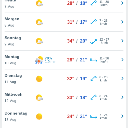
okies oder
11
-
30
28°
/
18°
km/h
7. Aug
 Partner
e es uns
n, das
Morgen
7
-
23
31°
/
17°
uf der
km/h
8. Aug
 verfolgen
lysieren
Sonntag
12
-
27
34°
/
20°
km/h
9. Aug
s Profil zu
um Ihnen
ierende
Montag
70%
11
-
36
28°
/
21°
nd
1.9 mm
km/h
10. Aug
erte Inhalte
. Weitere
Dienstag
8
-
26
nen finden
32°
/
19°
km/h
11. Aug
rer
tlinie
. Sie
Mittwoch
e
8
-
24
33°
/
18°
km/h
 jederzeit
12. Aug
, indem Sie
altfläche
Donnerstag
7
-
24
stellungen
34°
/
21°
km/h
13. Aug
n Rand
bsite