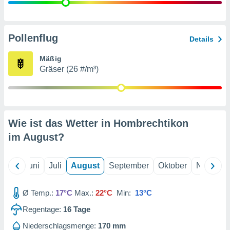
von
erte
verwendung
Pollenflug
Details
n zur
Mäßig
erter
Gräser (26 #/m³)
rstellung
n zur
ierung von
verwendung
n zur
Wie ist das Wetter in Hombrechtikon
erter
im
August
?
essung der
ung,
er
Mai
Juni
Juli
August
September
Oktober
Novembe
ce von
analyse von
n durch
Ø Temp.:
17°C
Max.:
22°C
Min:
13°C
 oder
onen von
Regentage:
16
Tage
nen
Niederschlagsmenge:
170 mm