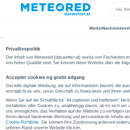
Wetter
Nachrichten
V
Privatlivspolitik
Der Inhalt von Meteored (daswetter.at) wurde von Fachleuten erst
von hoher Qualität sind. Sie können diese Website über die fol
Accepter cookies og gratis adgang
Home
Schweiz
Kanton Zürich
Wallisellen
Gezielte digitale Werbung, die auf Informationen basiert, die 
ermöglicht es uns, unser Geschäft zu finanzieren und Ihnen weit
Das Wetter für Wallisel
Wenn Sie auf die Schaltfläche "Akzeptieren und fortfahren" kli
Installation aller Cookies zu, unabhängig davon, ob es sich um 
08:50
Freitag
uns ermöglichen, das Verhalten auf der Website zu verfolgen und
Ihnen darauf basierende Werbung und personalisierte Inhalte an
Cookie-Richtlinie
. Sie können Ihre Zustimmung jederzeit widerru
klar
unteren Rand unserer Website klicken.