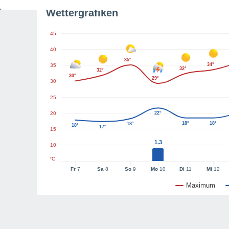
Wettergrafiken
45
40
35°
34°
35
32°
32°
30°
29°
30
25
20
22°
18°
18°
18°
18°
17°
15
1.3
10
°C
Fr
7
Sa
8
So
9
Mo
10
Di
11
Mi
12
Maximum