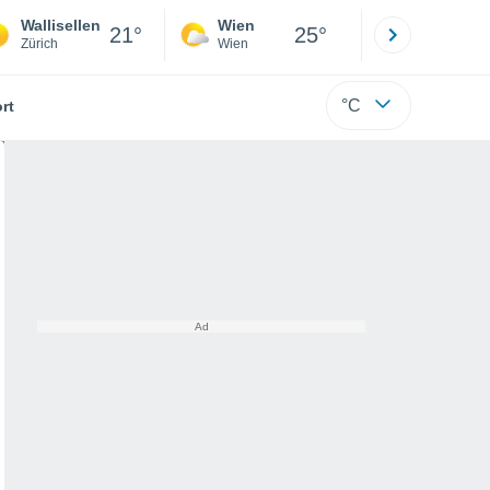
Wallisellen
Wien
Innsbruck
21°
25°
Zürich
Wien
Tirol
°C
rt