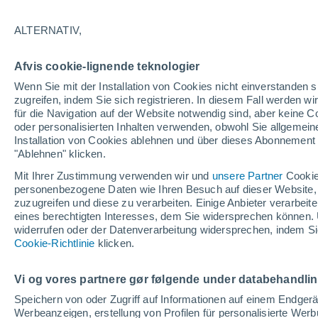
21°
ALTERNATIV,
Nordoste
Afvis cookie-lignende teknologier
gefühlte Temperatur 21°
10
-
26 km
Wenn Sie mit der Installation von Cookies nicht einverstanden s
zugreifen, indem Sie sich registrieren. In diesem Fall werden wir
für die Navigation auf der Website notwendig sind, aber keine
oder personalisierten Inhalten verwenden, obwohl Sie allgemein
Pflanzen
Installation von Cookies ablehnen und über dieses Abonnement a
Die gewöhnlichen Küchenabfälle, die Wespe
Spinnen von Ihrer Terrasse fernhalten
"Ablehnen" klicken.
Mit Ihrer Zustimmung verwenden wir und
unsere Partner
Cookie
Wetter 1 - 7 Tage
Aktuell
Vorhersagekarte für die 
personenbezogene Daten wie Ihren Besuch auf dieser Website,
zuzugreifen und diese zu verarbeiten. Einige Anbieter verarbe
eines berechtigten Interesses, dem Sie widersprechen können. 
widerrufen oder der Datenverarbeitung widersprechen, indem Sie
Morgen
Sonntag
Cookie-Richtlinie
Heute
klicken.
8. Aug
9. Aug
7. Aug
Vi og vores partnere gør følgende under databehandli
Speichern von oder Zugriff auf Informationen auf einem Endger
Werbeanzeigen, erstellung von Profilen für personalisierte Wer