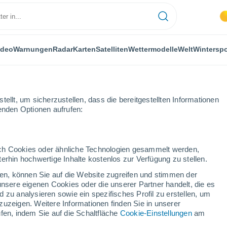
ideo
Warnungen
Radar
Karten
Satelliten
Wettermodelle
Welt
Winterspo
ellt, um sicherzustellen, dass die bereitgestellten Informationen
genden Optionen aufrufen:
durch Cookies oder ähnliche Technologien gesammelt werden,
erhin hochwertige Inhalte kostenlos zur Verfügung zu stellen.
len
cken, können Sie auf die Website zugreifen und stimmen der
unsere eigenen Cookies oder die unserer Partner handelt, die es
...
 zu analysieren sowie ein spezifisches Profil zu erstellen, um
zuzeigen. Weitere Informationen finden Sie in unserer
Stündlich
fen, indem Sie auf die Schaltfläche
Cookie-Einstellungen
am
Bewölkte Abschnitte in den
nächsten Stunden