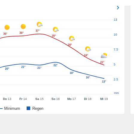
13
37°
36°
36°
10
35°
30°
7.5
24°
21°
5
22°
21°
21°
20°
18°
16°
2.5
13°
mm
Do
13
Fr
14
Sa
15
So
16
Mo
17
Di
18
Mi
19
Minimum
Regen