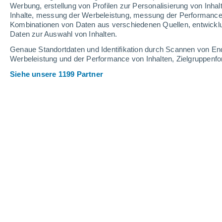
Werbung, erstellung von Profilen zur Personalisierung von Inhal
Inhalte, messung der Werbeleistung, messung der Performance v
32°
/
17°
35°
/
18°
30°
/
18°
Kombinationen von Daten aus verschiedenen Quellen, entwickl
Daten zur Auswahl von Inhalten.
10
-
26
km/h
10
-
28
km/h
13
11
-
29
km/h
Genaue Standortdaten und Identifikation durch Scannen von En
Werbeleistung und der Performance von Inhalten, Zielgruppen
Siehe unsere 1199 Partner
Das Wetter für Wallisellen Heute
, 7. 
klar
21°
09:00
gefühlte T.
21°
klar
23°
10:00
gefühlte T.
25°
klar
25°
11:00
gefühlte T.
25°
klar
26°
12:00
gefühlte T.
26°