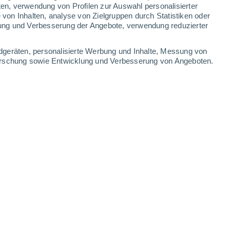
1.3 mm
ten, verwendung von Profilen zur Auswahl personalisierter
on Inhalten, analyse von Zielgruppen durch Statistiken oder
29°
/
22°
32°
/
18°
34°
/
18°
36°
/
20°
ung und Verbesserung der Angebote, verwendung reduzierter
-
36
km/h
10
-
23
km/h
12
-
35
km/h
6
-
23
km/h
dgeräten, personalisierte Werbung und Inhalte, Messung von
forschung sowie Entwicklung und Verbesserung von Angeboten.
August
Nordosten
1 niedrig
10
-
26 km/h
LSF:
nein
Nordosten
3 mäßig
9
-
26 km/h
LSF:
6-10
Nordosten
5 mäßig
9
-
26 km/h
LSF:
6-10
Nordosten
6 hoch
9
-
27 km/h
LSF:
15-25