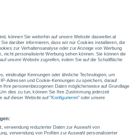
n
/h
ind, können Sie weiterhin auf unsere Website daswetter.at
 Sie darüber informieren, dass wir nur Cookies installieren, die
 Cookies zur Verhaltensanalyse oder zur Anzeige von Werbung
e, nicht personalisierte Werbung sehen können. Sie können die
uf unsere Website zugreifen, indem Sie auf die Schaltfläche
n und
s, eindeutige Kennungen oder ähnliche Technologien, um
Temperaturen
Regenradar
Satelliten
Wettermodelle
 IP-Adressen und Cookie-Kennungen zu speichern, darauf
iten Ihre personenbezogenen Daten möglicherweise auf Grundlage
Um dies zu tun, können Sie Ihre Zustimmung jederzeit
 auf dieser Website auf "
Konfigurieren
" oder unsere
Montag
Dienstag
Mittwoch
Donnerstag
10. Aug
11. Aug
12. Aug
13. Aug
ngen:
ät, verwendung reduzierter Daten zur Auswahl von
bung, verwendung von Profilen zur Auswahl personalisierter
70%