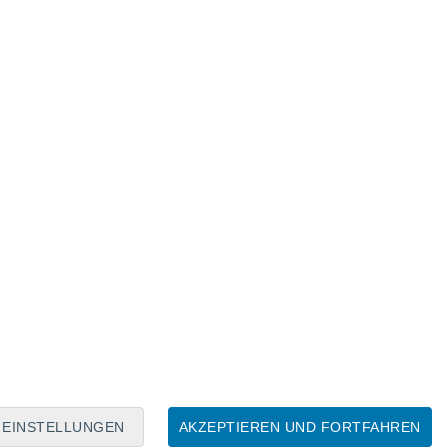
Mondkalender
Mo
Di
Mi
Do
Fr
Sa
So
7
8
9
10
11
12
13
14
15
16
17
18
19
20
EINSTELLUNGEN
AKZEPTIEREN UND FORTFAHREN