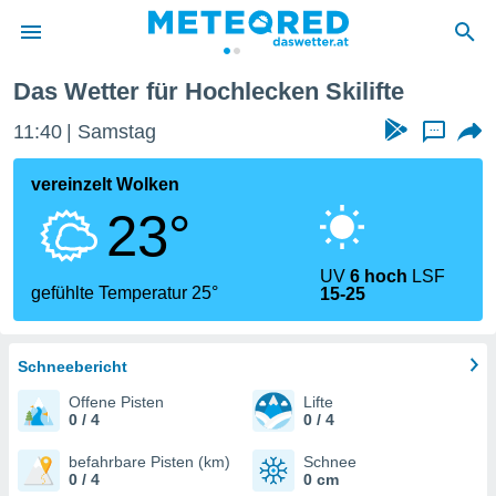
Das Wetter für Hochlecken Skilifte
politik
11:40
Samstag
...
von
at) wurde
vereinzelt Wolken
uten
23°
m
llen, dass
estellten
UV
6 hoch
LSF
nen von
gefühlte Temperatur 25°
15-25
tät sind.
 diese
er die
Optionen
Schneebericht
Offene Pisten
Lifte
0 / 4
0 / 4
 cookies
s adgang
befahrbare Pisten (km)
Schnee
0 / 4
0 cm
gitale