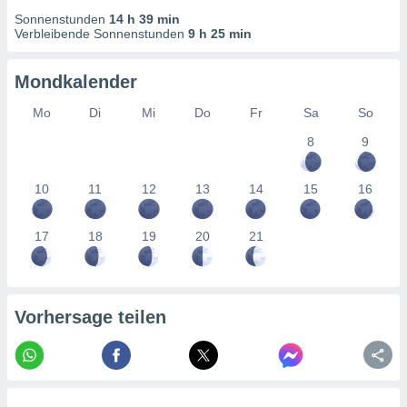
tner
Sonnenstunden
14 h 39 min
Verbleibende Sonnenstunden
9 h 25 min
Mondkalender
Mo
Di
Mi
Do
Fr
Sa
So
8
9
10
11
12
13
14
15
16
17
18
19
20
21
Vorhersage teilen