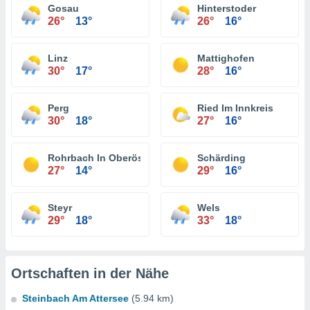
Gosau
Hinterstoder
26°
13°
26°
16°
Linz
Mattighofen
30°
17°
28°
16°
Perg
Ried Im Innkreis
30°
18°
27°
16°
Rohrbach In Oberösterreich
Schärding
27°
14°
29°
16°
Steyr
Wels
29°
18°
33°
18°
Ortschaften in der Nähe
Steinbach Am Attersee
(5.94 km)