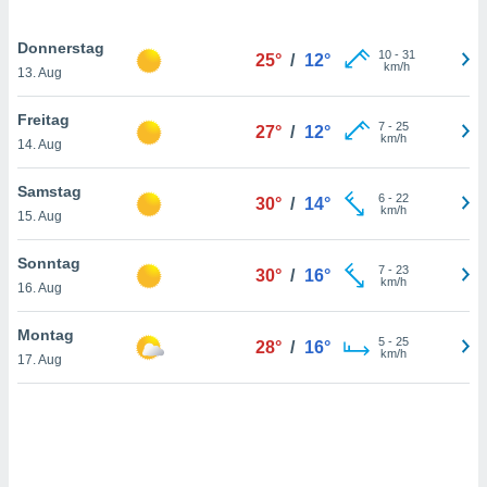
Donnerstag
10
-
31
IV,
25°
/
12°
km/h
13. Aug
kie-
Freitag
7
-
25
27°
/
12°
km/h
er
14. Aug
it der
Samstag
n von
6
-
22
30°
/
14°
km/h
cht
15. Aug
den sind,
 weiterhin
Sonntag
7
-
23
30°
/
16°
 Website
km/h
16. Aug
t
 indem Sie
Montag
ieren. In
5
-
25
28°
/
16°
km/h
l werden
17. Aug
über
, dass wir
s
, die für die
auf der
twendig