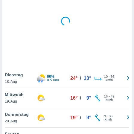
keine
r
analyse
nzeige von
der
erten
erwenden,
 nicht
erte
ehen
e können
ation von
Dienstag
60%
10
-
36
24°
/
13°
lehnen und
0.5 mm
km/h
18. Aug
s
t auf
Mittwoch
site
16
-
49
16°
/
9°
km/h
 indem Sie
19. Aug
altfläche
 klicken.
Donnerstag
9
-
33
19°
/
9°
km/h
20. Aug
Zustimmung
wir und
tner
Freitag