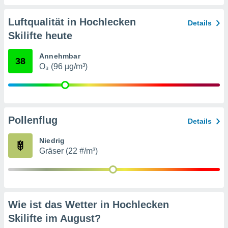
von
erte
Luftqualität in Hochlecken
Details
verwendung
Skilifte heute
n zur
Annehmbar
erter
38
O₃ (96 µg/m³)
rstellung
n zur
ierung von
verwendung
n zur
Pollenflug
Details
erter
essung der
Niedrig
ung,
Gräser (22 #/m³)
er
ce von
analyse von
n durch
 oder
Wie ist das Wetter in Hochlecken
onen von
Skilifte im
August
?
nen