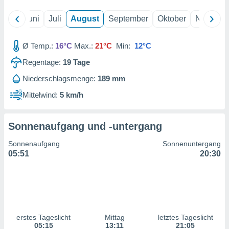
ntwicklung
serung der
Mai
Juni
Juli
August
September
Oktober
Novembe
g
 Daten zur
Ø Temp.:
16°C
Max.:
21°C
Min:
12°C
n Inhalten.
Regentage:
19
Tage
Niederschlagsmenge:
189 mm
ten und
ion durch
Mittelwind:
5 km/h
on
,
erte
Sonnenaufgang und -untergang
d Inhalte,
on
Sonnenaufgang
Sonnenuntergang
ung und der
05:51
20:30
ce von
nforschung
icklung
serung von
.
erstes Tageslicht
Mittag
letztes Tageslicht
sere 1199
05:15
13:11
21:05