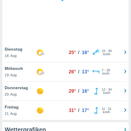
keine
r
analyse
nzeige von
der
erten
erwenden,
 nicht
Dienstag
15
-
40
25°
/
16°
erte
km/h
18. Aug
ehen
e können
Mittwoch
7
-
28
ation von
26°
/
13°
km/h
19. Aug
lehnen und
s
t auf
Donnerstag
12
-
34
29°
/
16°
site
km/h
20. Aug
 indem Sie
altfläche
Freitag
11
-
31
 klicken.
31°
/
17°
km/h
21. Aug
Zustimmung
wir und
Wettergrafiken
tner