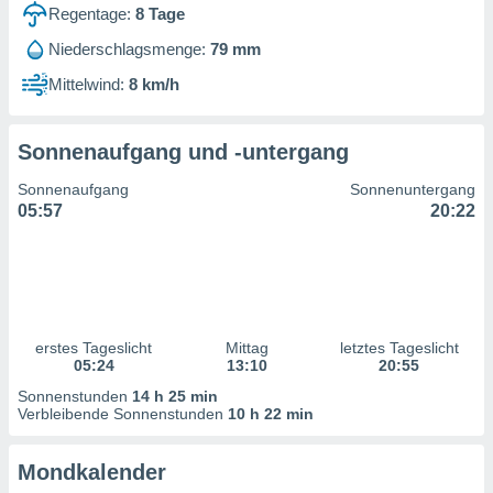
ntwicklung
Regentage:
8
Tage
serung der
Niederschlagsmenge:
79 mm
g
Mittelwind:
8 km/h
 Daten zur
n Inhalten.
Sonnenaufgang und -untergang
ten und
Sonnenaufgang
Sonnenuntergang
ion durch
05:57
20:22
on
,
erte
d Inhalte,
on
ung und der
ce von
erstes Tageslicht
Mittag
letztes Tageslicht
05:24
13:10
20:55
nforschung
Sonnenstunden
14 h 25 min
icklung
Verbleibende Sonnenstunden
10 h 22 min
serung von
.
Mondkalender
sere 1199