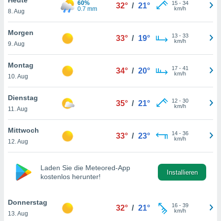
60%
okies oder
15
-
34
32°
/
21°
0.7 mm
km/h
8. Aug
 Partner
e es uns
n, das
Morgen
13
-
33
33°
/
19°
uf der
km/h
9. Aug
 verfolgen
lysieren
Montag
17
-
41
34°
/
20°
km/h
10. Aug
s Profil zu
um Ihnen
ierende
Dienstag
12
-
30
35°
/
21°
nd
km/h
11. Aug
erte Inhalte
. Weitere
Mittwoch
14
-
36
nen finden
33°
/
23°
km/h
12. Aug
rer
tlinie
. Sie
e
Laden Sie die Meteored-App
 jederzeit
Installieren
kostenlos herunter!
, indem Sie
altfläche
stellungen
Donnerstag
16
-
39
32°
/
21°
n Rand
km/h
13. Aug
bsite