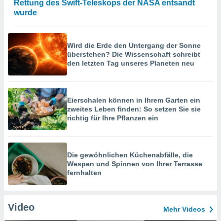
Rettung des Swift-Teleskops der NASA entsandt
wurde
Wird die Erde den Untergang der Sonne
überstehen? Die Wissenschaft schreibt
den letzten Tag unseres Planeten neu
Eierschalen können in Ihrem Garten ein
zweites Leben finden: So setzen Sie sie
richtig für Ihre Pflanzen ein
Die gewöhnlichen Küchenabfälle, die
Wespen und Spinnen von Ihrer Terrasse
fernhalten
Video
Mehr Videos