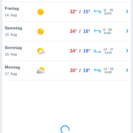
Freitag
11
-
35
32°
/
15°
km/h
14. Aug
IV,
kie-
Samstag
8
-
38
34°
/
16°
km/h
15. Aug
er
it der
Sonntag
14
-
37
34°
/
18°
n von
km/h
16. Aug
cht
den sind,
Montag
14
-
39
 weiterhin
30°
/
19°
km/h
17. Aug
 Website
t
 indem Sie
ieren. In
l werden
über
, dass wir
s
, die für die
auf der
twendig