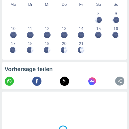
tner
Mo
Di
Mi
Do
Fr
Sa
So
8
9
10
11
12
13
14
15
16
17
18
19
20
21
Vorhersage teilen