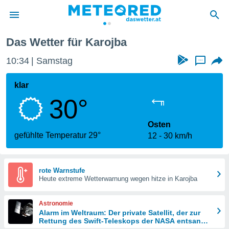
Das Wetter für Karojba
politik
10:34
Samstag
...
von
at) wurde
klar
uten
30°
m
llen, dass
estellten
Osten
nen von
gefühlte Temperatur 29°
12
30 km/h
tät sind.
 diese
er die
Optionen
rote Warnstufe
Heute extreme Wetterwarnung wegen hitze in Karojba
 cookies
Astronomie
s adgang
Alarm im Weltraum: Der private Satellit, der zur
Rettung des Swift-Teleskops der NASA entsandt
gitale