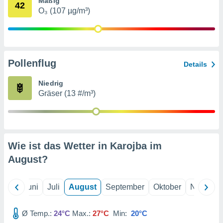
Mäßig
von
42
O₃ (107 µg/m³)
erte
verwendung
n zur
erter
Pollenflug
Details
rstellung
n zur
Niedrig
ierung von
Gräser (13 #/m³)
verwendung
n zur
erter
essung der
ung,
Wie ist das Wetter in Karojba im
er
August
?
ce von
analyse von
n durch
Mai
Juni
Juli
August
September
Oktober
Novembe
 oder
onen von
Ø Temp.:
24°C
Max.:
27°C
Min:
20°C
nen