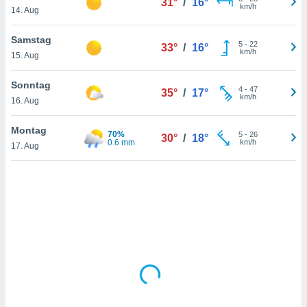
31°
/
16°
km/h
14. Aug
IV,
Samstag
5
-
22
33°
/
16°
km/h
15. Aug
kie-
Sonntag
er
4
-
47
35°
/
17°
km/h
16. Aug
it der
n von
Montag
cht
70%
5
-
26
30°
/
18°
0.6 mm
km/h
17. Aug
den sind,
 weiterhin
 Website
t
 indem Sie
ieren. In
l werden
über
, dass wir
s
, die für die
auf der
twendig