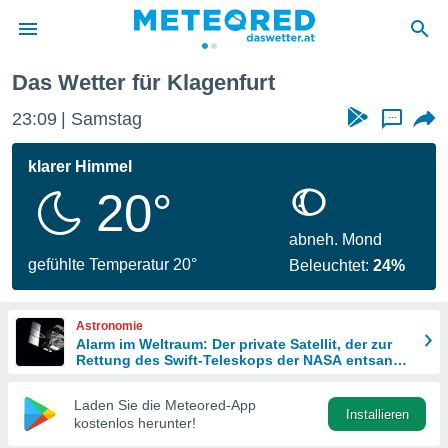
Das Wetter für Klagenfurt
politik
23:09
Samstag
...
von
at) wurde
klarer Himmel
uten
20°
m
llen, dass
estellten
abneh. Mond
nen von
gefühlte Temperatur 20°
Beleuchtet:
24%
tät sind.
 diese
er die
Astronomie
Optionen
Alarm im Weltraum: Der private Satellit, der zur
Rettung des Swift-Teleskops der NASA entsandt
wurde
 cookies
Laden Sie die Meteored-App
s adgang
Installieren
kostenlos herunter!
gitale