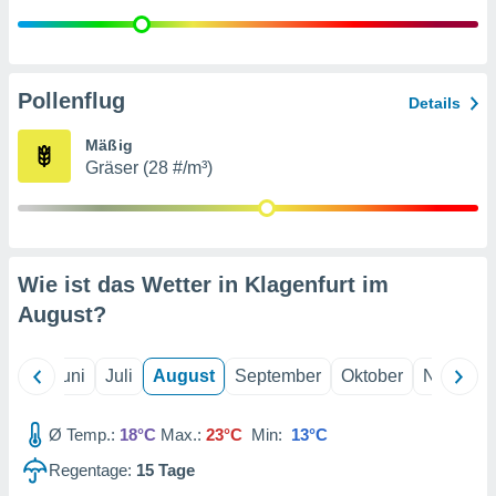
von
erte
verwendung
n zur
Pollenflug
Details
erter
Mäßig
rstellung
Gräser (28 #/m³)
n zur
ierung von
verwendung
n zur
erter
Wie ist das Wetter in Klagenfurt im
essung der
August
?
ung,
er
ce von
Mai
Juni
Juli
August
September
Oktober
Novembe
analyse von
n durch
 oder
Ø Temp.:
18°C
Max.:
23°C
Min:
13°C
onen von
Regentage:
15
Tage
nen