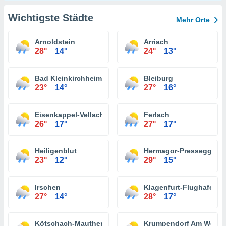
Wichtigste Städte
Mehr Orte
Arnoldstein
Arriach
28°
14°
24°
13°
Bad Kleinkirchheim
Bleiburg
23°
14°
27°
16°
Eisenkappel-Vellach
Ferlach
26°
17°
27°
17°
Heiligenblut
Hermagor-Pressegger S
23°
12°
29°
15°
Irschen
Klagenfurt-Flughafen
27°
14°
28°
17°
Kötschach-Mauthen
Krumpendorf Am Wörth