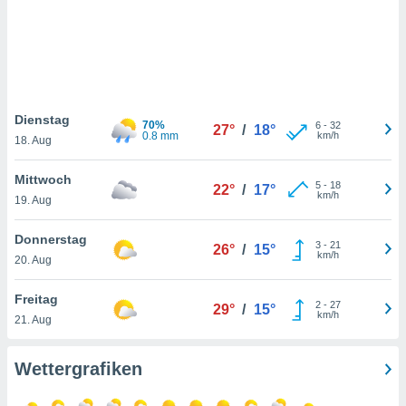
keine
r
analyse
nzeige von
der
erten
erwenden,
Dienstag
70%
6
-
32
27°
/
18°
0.8 mm
km/h
18. Aug
 nicht
erte
Mittwoch
ehen
5
-
18
22°
/
17°
km/h
19. Aug
e können
ation von
lehnen und
Donnerstag
3
-
21
26°
/
15°
s
km/h
20. Aug
t auf
site
Freitag
 indem Sie
2
-
27
29°
/
15°
km/h
21. Aug
altfläche
 klicken.
Wettergrafiken
Zustimmung
wir und
tner