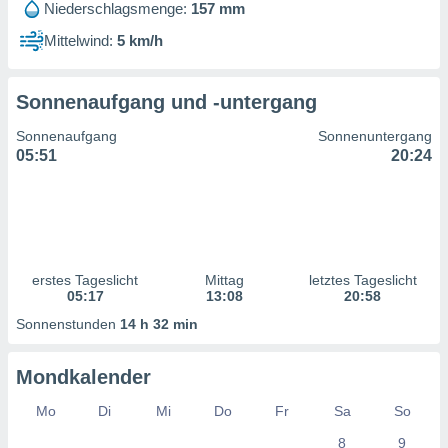
Niederschlagsmenge:
157 mm
ntwicklung
serung der
Mittelwind:
5 km/h
g
 Daten zur
Sonnenaufgang und -untergang
n Inhalten.
Sonnenaufgang
Sonnenuntergang
ten und
05:51
20:24
ion durch
on
,
erte
d Inhalte,
on
erstes Tageslicht
Mittag
letztes Tageslicht
ung und der
05:17
13:08
20:58
ce von
Sonnenstunden
14 h 32 min
nforschung
icklung
Mondkalender
serung von
.
Mo
Di
Mi
Do
Fr
Sa
So
sere 1199
8
9