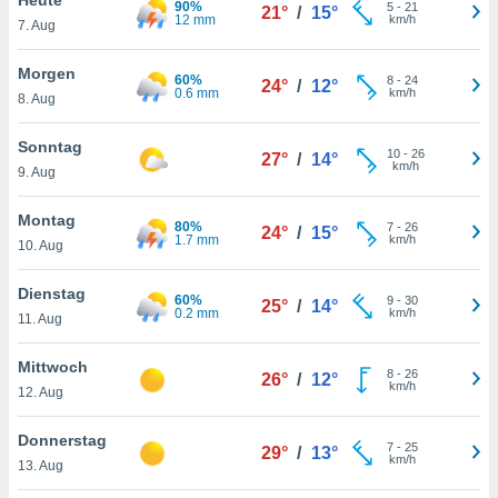
90%
okies oder
5
-
21
21°
/
15°
12 mm
km/h
7. Aug
 Partner
e es uns
n, das
Morgen
60%
8
-
24
24°
/
12°
uf der
0.6 mm
km/h
8. Aug
 verfolgen
lysieren
Sonntag
10
-
26
27°
/
14°
km/h
9. Aug
s Profil zu
um Ihnen
ierende
Montag
80%
7
-
26
24°
/
15°
nd
1.7 mm
km/h
10. Aug
erte Inhalte
. Weitere
Dienstag
60%
9
-
30
nen finden
25°
/
14°
0.2 mm
km/h
11. Aug
rer
tlinie
. Sie
Mittwoch
e
8
-
26
26°
/
12°
km/h
 jederzeit
12. Aug
, indem Sie
altfläche
Donnerstag
7
-
25
stellungen
29°
/
13°
km/h
13. Aug
n Rand
bsite