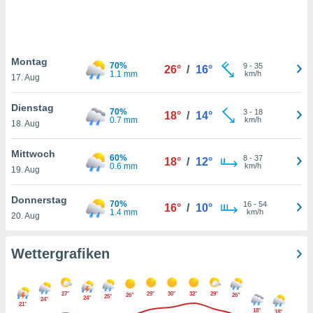
keine
r
analyse
nzeige von
Montag
der
70%
9
-
35
26°
/
16°
1.1 mm
km/h
erten
17. Aug
erwenden,
Dienstag
70%
3
-
18
18°
/
14°
 nicht
0.7 mm
km/h
18. Aug
erte
ehen
Mittwoch
e können
60%
8
-
37
18°
/
12°
0.6 mm
km/h
ation von
19. Aug
lehnen und
s
Donnerstag
70%
16
-
54
16°
/
10°
t auf
1.4 mm
km/h
20. Aug
site
 indem Sie
altfläche
Wettergrafiken
 klicken.
Zustimmung
27°
29°
30°
32°
29°
wir und
26°
26°
25°
24°
24°
21°
tner
18°
18°