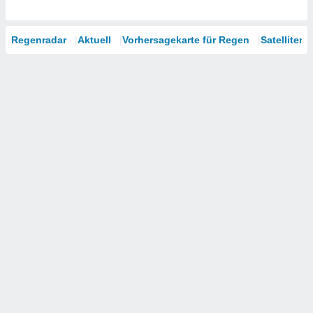
Regenradar
Aktuell
Vorhersagekarte für Regen
Satelliten