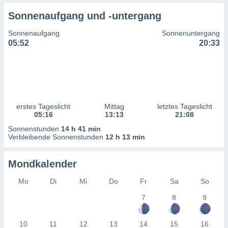
ntwicklung
Sonnenaufgang und -untergang
serung der
Sonnenaufgang
Sonnenuntergang
g
05:52
20:33
 Daten zur
n Inhalten.
ten und
ion durch
on
erstes Tageslicht
Mittag
letztes Tageslicht
,
05:16
13:13
21:08
erte
d Inhalte,
Sonnenstunden
14 h 41 min
on
Verbleibende Sonnenstunden
12 h 13 min
ung und der
ce von
Mondkalender
nforschung
Mo
Di
Mi
Do
Fr
Sa
So
icklung
serung von
7
8
9
.
sere 1199
10
11
12
13
14
15
16