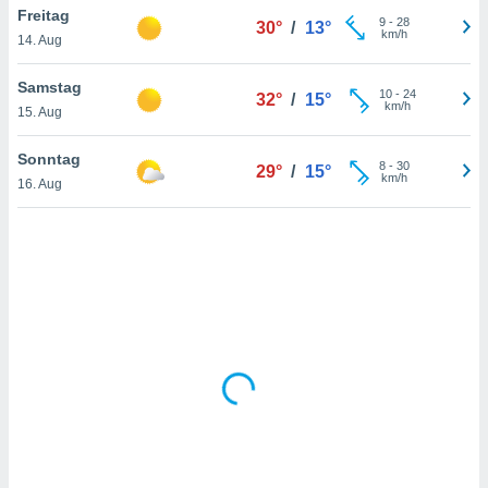
Freitag
9
-
28
30°
/
13°
km/h
14. Aug
IV,
Samstag
10
-
24
32°
/
15°
kie-
km/h
15. Aug
er
Sonntag
8
-
30
29°
/
15°
it der
km/h
16. Aug
n von
cht
den sind,
 weiterhin
 Website
t
 indem Sie
ieren. In
l werden
über
, dass wir
s
, die für die
auf der
twendig