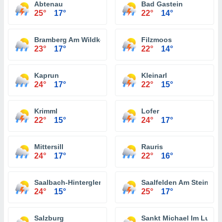
Abtenau
Bad Gastein
25°
17°
22°
14°
Bramberg Am Wildkogel
Filzmoos
23°
17°
22°
14°
Kaprun
Kleinarl
24°
17°
22°
15°
Krimml
Lofer
22°
15°
24°
17°
Mittersill
Rauris
24°
17°
22°
16°
Saalbach-Hinterglemm
Saalfelden Am Steinern
24°
15°
25°
17°
Salzburg
Sankt Michael Im Lung