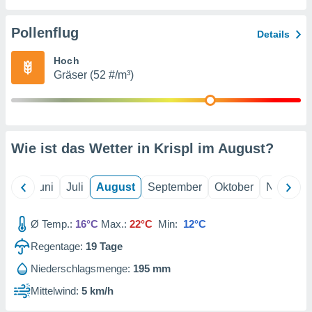
von
erte
Pollenflug
Details
verwendung
n zur
Hoch
Gräser (52 #/m³)
erter
rstellung
n zur
ierung von
verwendung
Wie ist das Wetter in Krispl im
August
?
n zur
erter
essung der
Mai
Juni
Juli
August
September
Oktober
Novembe
ung,
er
Ø Temp.:
16°C
Max.:
22°C
Min:
12°C
ce von
analyse von
Regentage:
19
Tage
n durch
 oder
Niederschlagsmenge:
195 mm
onen von
Mittelwind:
5 km/h
nen