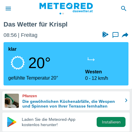
Das Wetter für Krispl
politik
08:56
Freitag
...
von
at) wurde
klar
uten
20°
m
llen, dass
estellten
Westen
nen von
gefühlte Temperatur 20°
0
12 km/h
tät sind.
 diese
er die
Pflanzen
Optionen
Die gewöhnlichen Küchenabfälle, die Wespen
und Spinnen von Ihrer Terrasse fernhalten
 cookies
Laden Sie die Meteored-App
s adgang
Installieren
kostenlos herunter!
gitale