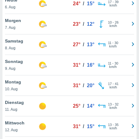
okies oder
17
-
39
24°
/
15°
km/h
6. Aug
 Partner
e es uns
n, das
Morgen
10
-
26
23°
/
12°
uf der
km/h
7. Aug
 verfolgen
lysieren
Samstag
11
-
30
27°
/
13°
km/h
8. Aug
s Profil zu
um Ihnen
ierende
Sonntag
11
-
30
31°
/
16°
nd
km/h
9. Aug
erte Inhalte
. Weitere
Montag
17
-
41
nen finden
31°
/
20°
km/h
10. Aug
rer
tlinie
. Sie
Dienstag
e
13
-
32
25°
/
14°
km/h
 jederzeit
11. Aug
, indem Sie
altfläche
Mittwoch
13
-
35
stellungen
31°
/
15°
km/h
12. Aug
n Rand
bsite