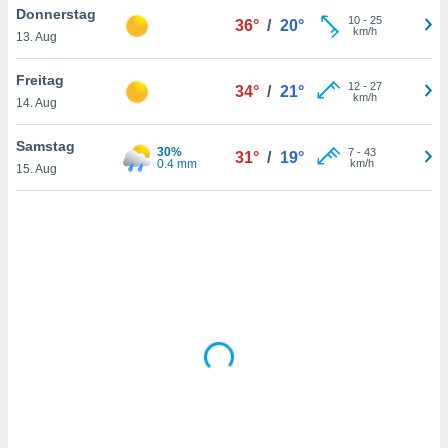
Donnerstag
10
-
25
36°
/
20°
km/h
13. Aug
IV,
Freitag
12
-
27
34°
/
21°
kie-
km/h
14. Aug
er
Samstag
30%
7
-
43
31°
/
19°
it der
0.4 mm
km/h
15. Aug
n von
cht
den sind,
 weiterhin
 Website
t
 indem Sie
ieren. In
l werden
über
, dass wir
s
, die für die
auf der
twendig