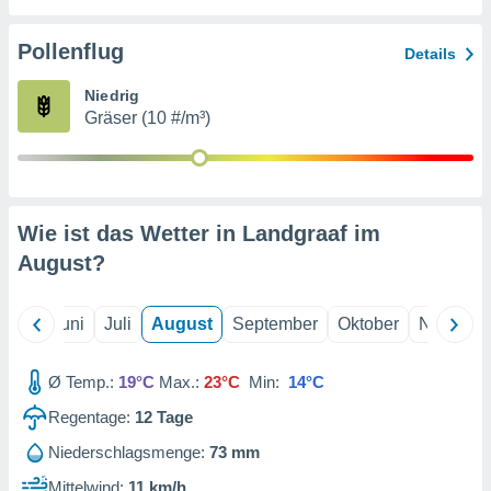
von
erte
Pollenflug
Details
verwendung
n zur
Niedrig
Gräser (10 #/m³)
erter
rstellung
n zur
ierung von
verwendung
Wie ist das Wetter in Landgraaf im
n zur
August
?
erter
essung der
ung,
Mai
Juni
Juli
August
September
Oktober
Novembe
er
ce von
analyse von
Ø Temp.:
19°C
Max.:
23°C
Min:
14°C
n durch
Regentage:
12
Tage
 oder
onen von
Niederschlagsmenge:
73 mm
nen
Mittelwind:
11 km/h