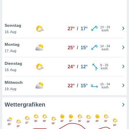
keine
r
analyse
nzeige von
Sonntag
der
13
-
33
27°
/
17°
km/h
erten
16. Aug
erwenden,
Montag
14
-
34
25°
/
15°
 nicht
km/h
17. Aug
erte
ehen
Dienstag
e können
9
-
26
24°
/
12°
km/h
ation von
18. Aug
lehnen und
s
Mittwoch
15
-
34
22°
/
15°
t auf
km/h
19. Aug
site
 indem Sie
altfläche
Wettergrafiken
 klicken.
Zustimmung
30°
30°
32°
37°
35°
29°
32°
wir und
29°
27°
26°
25°
24°
23°
tner