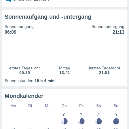
ntwicklung
serung der
Sonnenaufgang und -untergang
g
 Daten zur
Sonnenaufgang
Sonnenuntergang
n Inhalten.
06:09
21:13
ten und
ion durch
on
,
erte
erstes Tageslicht
Mittag
letztes Tageslicht
d Inhalte,
05:30
13:41
21:51
on
Sonnenstunden
15 h 4 min
ung und der
ce von
Mondkalender
nforschung
icklung
Mo
Di
Mi
Do
Fr
Sa
So
serung von
6
7
8
9
.
sere 1199