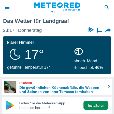
Das Wetter für Landgraaf
politik
23:17
Donnerstag
...
von
at) wurde
klarer Himmel
uten
17°
m
llen, dass
estellten
abneh. Mond
nen von
gefühlte Temperatur 17°
Beleuchtet:
46%
tät sind.
 diese
er die
Pflanzen
Optionen
Die gewöhnlichen Küchenabfälle, die Wespen
und Spinnen von Ihrer Terrasse fernhalten
 cookies
Laden Sie die Meteored-App
s adgang
Installieren
kostenlos herunter!
gitale