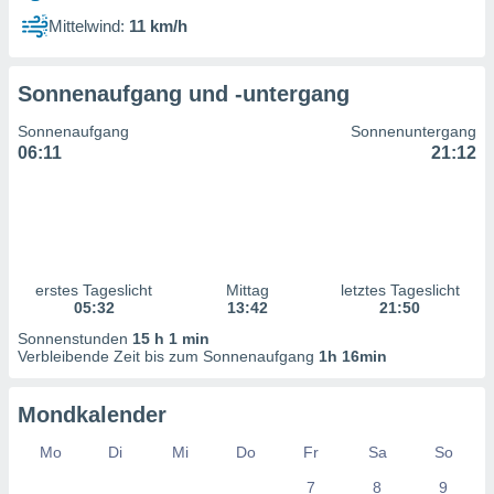
ntwicklung
Mittelwind:
11 km/h
serung der
g
Sonnenaufgang und -untergang
 Daten zur
n Inhalten.
Sonnenaufgang
Sonnenuntergang
06:11
21:12
ten und
ion durch
on
,
erte
d Inhalte,
erstes Tageslicht
Mittag
letztes Tageslicht
on
05:32
13:42
21:50
ung und der
ce von
Sonnenstunden
15 h 1 min
Verbleibende Zeit bis zum Sonnenaufgang
1h 16min
nforschung
icklung
Mondkalender
serung von
.
Mo
Di
Mi
Do
Fr
Sa
So
sere 1199
7
8
9