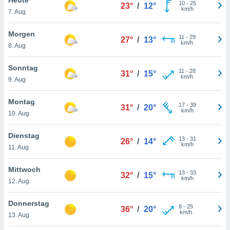
okies oder
10
-
25
23°
/
12°
km/h
7. Aug
 Partner
e es uns
n, das
Morgen
11
-
29
27°
/
13°
uf der
km/h
8. Aug
 verfolgen
lysieren
Sonntag
11
-
28
31°
/
15°
km/h
9. Aug
s Profil zu
um Ihnen
ierende
Montag
17
-
39
31°
/
20°
nd
km/h
10. Aug
erte Inhalte
. Weitere
Dienstag
13
-
31
nen finden
26°
/
14°
km/h
11. Aug
rer
tlinie
. Sie
Mittwoch
e
13
-
33
32°
/
15°
km/h
 jederzeit
12. Aug
, indem Sie
altfläche
Donnerstag
8
-
25
stellungen
36°
/
20°
km/h
13. Aug
n Rand
bsite