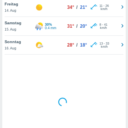
Freitag
11
-
26
34°
/
21°
km/h
14. Aug
IV,
Samstag
30%
8
-
41
31°
/
20°
kie-
0.4 mm
km/h
15. Aug
er
Sonntag
13
-
33
28°
/
18°
it der
km/h
16. Aug
n von
cht
den sind,
 weiterhin
 Website
t
 indem Sie
ieren. In
l werden
über
, dass wir
s
, die für die
auf der
twendig