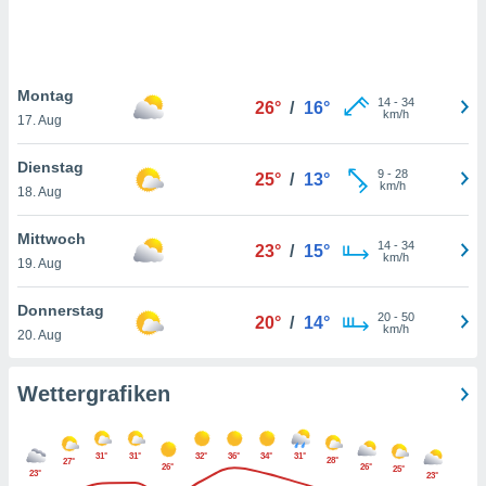
keine
r
analyse
nzeige von
Montag
der
14
-
34
26°
/
16°
km/h
erten
17. Aug
erwenden,
Dienstag
9
-
28
25°
/
13°
 nicht
km/h
18. Aug
erte
ehen
Mittwoch
e können
14
-
34
23°
/
15°
km/h
ation von
19. Aug
lehnen und
s
Donnerstag
20
-
50
20°
/
14°
t auf
km/h
20. Aug
site
 indem Sie
altfläche
Wettergrafiken
 klicken.
Zustimmung
31°
31°
32°
36°
34°
31°
wir und
28°
27°
26°
26°
25°
23°
23°
tner