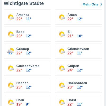
Wichtigste Städte
Mehr Orte
America
Arcen
22°
11°
22°
12°
Beek
Ell
23°
12°
21°
10°
Gennep
Griendtsveen
22°
12°
22°
11°
Grubbenvorst
Gulpen
22°
12°
24°
12°
Heerlen
Hoensbroek
23°
12°
23°
12°
Horn
Horst
19°
9°
22°
11°