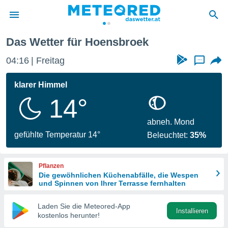
Das Wetter für Hoensbroek
politik
04:16
Freitag
...
von
at) wurde
klarer Himmel
uten
14°
m
llen, dass
estellten
abneh. Mond
nen von
gefühlte Temperatur 14°
Beleuchtet:
35%
tät sind.
 diese
er die
Pflanzen
Optionen
Die gewöhnlichen Küchenabfälle, die Wespen
und Spinnen von Ihrer Terrasse fernhalten
 cookies
Laden Sie die Meteored-App
s adgang
Installieren
kostenlos herunter!
gitale