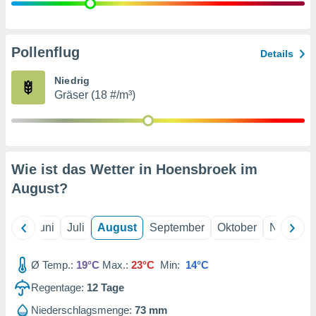
von
erte
verwendung
Pollenflug
Details
n zur
Niedrig
erter
Gräser (18 #/m³)
rstellung
n zur
ierung von
verwendung
n zur
Wie ist das Wetter in Hoensbroek im
erter
August
?
essung der
ung,
er
Mai
Juni
Juli
August
September
Oktober
Novembe
ce von
analyse von
n durch
Ø Temp.:
19°C
Max.:
23°C
Min:
14°C
 oder
onen von
Regentage:
12
Tage
nen
Niederschlagsmenge:
73 mm