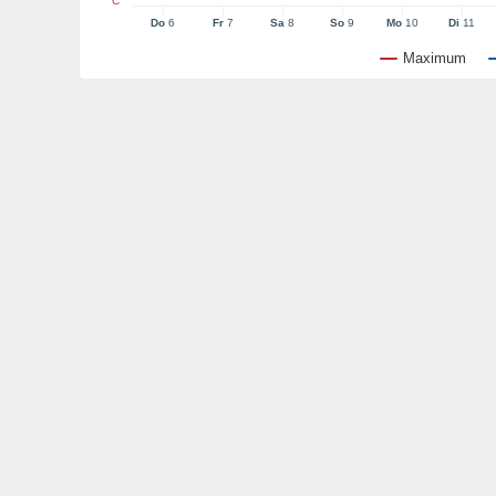
°C
Do
6
Fr
7
Sa
8
So
9
Mo
10
Di
11
Maximum