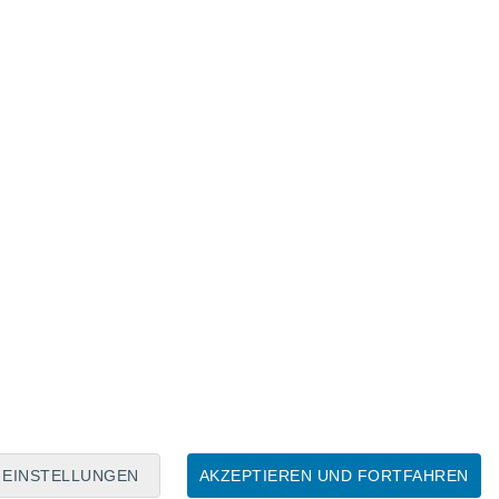
Mondkalender
Mo
Di
Mi
Do
Fr
Sa
So
6
7
8
9
10
11
12
13
14
15
16
EINSTELLUNGEN
AKZEPTIEREN UND FORTFAHREN