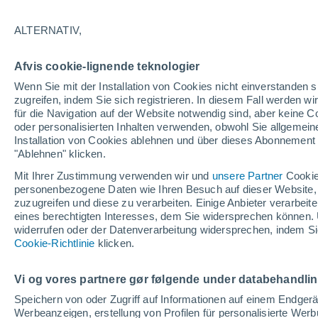
19°
ALTERNATIV,
abneh. Mo
Afvis cookie-lignende teknologier
Beleuchtet
gefühlte Temperatur 19°
Wenn Sie mit der Installation von Cookies nicht einverstanden s
zugreifen, indem Sie sich registrieren. In diesem Fall werden wir
für die Navigation auf der Website notwendig sind, aber keine
oder personalisierten Inhalten verwenden, obwohl Sie allgemein
Astronomie
Installation von Cookies ablehnen und über dieses Abonnement a
Das Sternbild Löwe: Wo der Mythos des Herk
auf echte Sterne und Meteoritenschauer trifft
"Ablehnen" klicken.
Mit Ihrer Zustimmung verwenden wir und
unsere Partner
Cookie
Wetter 1 - 7 Tage
Aktuell
Vorhersagekarte für die 
personenbezogene Daten wie Ihren Besuch auf dieser Website,
zuzugreifen und diese zu verarbeiten. Einige Anbieter verarbe
eines berechtigten Interesses, dem Sie widersprechen können. 
widerrufen oder der Datenverarbeitung widersprechen, indem Sie
Morgen
Samstag
Cookie-Richtlinie
Heute
klicken.
7. Aug
8. Aug
6. Aug
Vi og vores partnere gør følgende under databehandli
Speichern von oder Zugriff auf Informationen auf einem Endger
Werbeanzeigen, erstellung von Profilen für personalisierte Wer