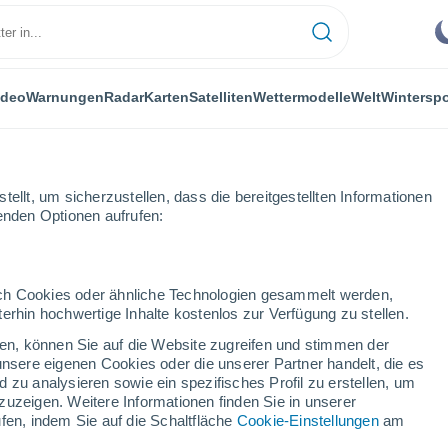
ideo
Warnungen
Radar
Karten
Satelliten
Wettermodelle
Welt
Winterspo
ellt, um sicherzustellen, dass die bereitgestellten Informationen
genden Optionen aufrufen:
durch Cookies oder ähnliche Technologien gesammelt werden,
erhin hochwertige Inhalte kostenlos zur Verfügung zu stellen.
sveen
cken, können Sie auf die Website zugreifen und stimmen der
unsere eigenen Cookies oder die unserer Partner handelt, die es
...
 zu analysieren sowie ein spezifisches Profil zu erstellen, um
zuzeigen. Weitere Informationen finden Sie in unserer
Stündlich
fen, indem Sie auf die Schaltfläche
Cookie-Einstellungen
am
Bewölkte Abschnitte in den
nächsten Stunden