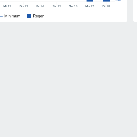
mm
Mi
12
Do
13
Fr
14
Sa
15
So
16
Mo
17
Di
18
Minimum
Regen