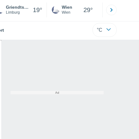
Griendtsveen
Wien
Innsbruck
19°
29°
Limburg
Wien
Tirol
°C
rt