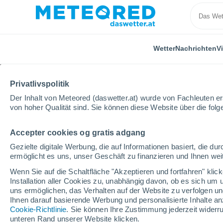
Wetter
Nachrichten
V
Privatlivspolitik
Der Inhalt von Meteored (daswetter.at) wurde von Fachleuten erst
von hoher Qualität sind. Sie können diese Website über die fol
Accepter cookies og gratis adgang
Home
Niederlande
Limburg
Griendtsveen
Gezielte digitale Werbung, die auf Informationen basiert, die 
ermöglicht es uns, unser Geschäft zu finanzieren und Ihnen weit
Das Wetter für Griendt
Wenn Sie auf die Schaltfläche "Akzeptieren und fortfahren" kli
Installation aller Cookies zu, unabhängig davon, ob es sich um 
00:08
Donnerstag
uns ermöglichen, das Verhalten auf der Website zu verfolgen und
Ihnen darauf basierende Werbung und personalisierte Inhalte an
Cookie-Richtlinie
. Sie können Ihre Zustimmung jederzeit widerru
klarer Himmel
unteren Rand unserer Website klicken.