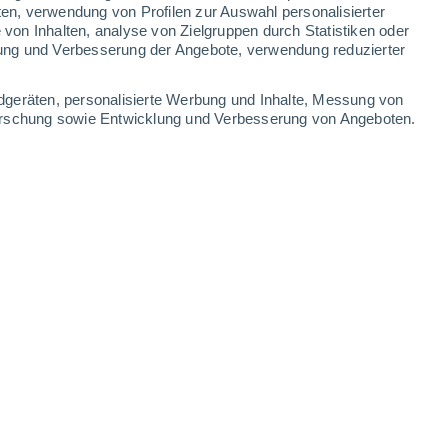
ten, verwendung von Profilen zur Auswahl personalisierter
on Inhalten, analyse von Zielgruppen durch Statistiken oder
32°
/
15°
28°
/
17°
24°
/
11°
31°
/
15°
ung und Verbesserung der Angebote, verwendung reduzierter
-
29
km/h
23
-
50
km/h
10
-
27
km/h
12
-
28
km/h
dgeräten, personalisierte Werbung und Inhalte, Messung von
forschung sowie Entwicklung und Verbesserung von Angeboten.
6. August
Südwesten
0 niedrig
15
-
29 km/h
LSF:
nein
Südwesten
0 niedrig
15
-
27 km/h
LSF:
nein
en
Südwesten
0 niedrig
15
-
27 km/h
LSF:
nein
en
Südwesten
0 niedrig
14
-
26 km/h
LSF:
nein