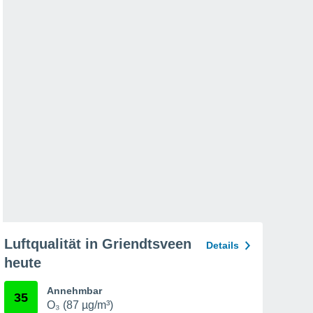
Luftqualität in Griendtsveen
Details
heute
Annehmbar
35
O₃ (87 µg/m³)