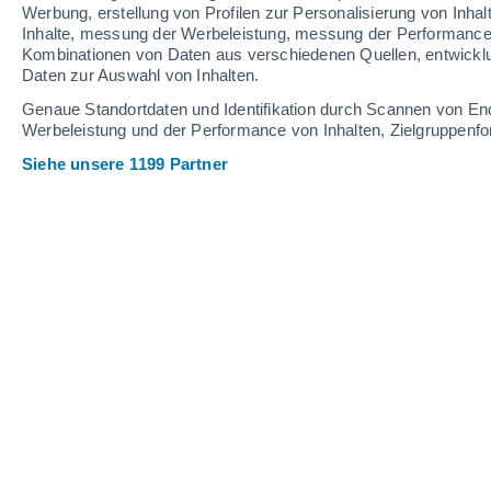
Werbung, erstellung von Profilen zur Personalisierung von Inhal
Inhalte, messung der Werbeleistung, messung der Performance v
23°
/
11°
27°
/
12°
24°
/
15°
Kombinationen von Daten aus verschiedenen Quellen, entwickl
Daten zur Auswahl von Inhalten.
11
-
22
km/h
10
-
26
km/h
12
19
-
38
km/h
Genaue Standortdaten und Identifikation durch Scannen von En
Werbeleistung und der Performance von Inhalten, Zielgruppen
Siehe unsere 1199 Partner
Das Wetter für Griendtsveen Heute
, 
klarer Himmel
19°
01:00
gefühlte T.
19°
klarer Himmel
18°
02:00
gefühlte T.
18°
vereinzelt Wolk
17°
03:00
gefühlte T.
17°
vereinzelt Wolk
16°
05:00
gefühlte T.
16°