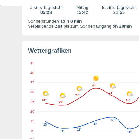
erstes Tageslicht
Mittag
letztes Tageslicht
05:28
13:42
21:55
Sonnenstunden
15 h 8 min
Verbleibende Zeit bis zum Sonnenaufgang
5h 20min
Wettergrafiken
45
40
35
32°
30
28°
27°
24°
24°
25
23°
20
17°
15
15°
15°
12°
10
11°
11°