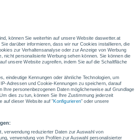
nd
:
46%
ind, können Sie weiterhin auf unsere Website daswetter.at
 Sie darüber informieren, dass wir nur Cookies installieren, die
 Cookies zur Verhaltensanalyse oder zur Anzeige von Werbung
e, nicht personalisierte Werbung sehen können. Sie können die
uf unsere Website zugreifen, indem Sie auf die Schaltfläche
ules
s, eindeutige Kennungen oder ähnliche Technologien, um
Bewölkung
Regenradar
Satelliten
Wettermodelle
 IP-Adressen und Cookie-Kennungen zu speichern, darauf
iten Ihre personenbezogenen Daten möglicherweise auf Grundlage
Um dies zu tun, können Sie Ihre Zustimmung jederzeit
 auf dieser Website auf "
Konfigurieren
" oder unsere
Sonntag
Montag
Dienstag
Mittwoch
9. Aug
10. Aug
11. Aug
12. Aug
ngen:
ät, verwendung reduzierter Daten zur Auswahl von
bung, verwendung von Profilen zur Auswahl personalisierter