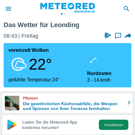
Das Wetter für Leonding
politik
08:43
Freitag
...
von
at) wurde
vereinzelt Wolken
uten
22°
m
llen, dass
estellten
Nordosten
nen von
gefühlte Temperatur 24°
3
14 km/h
tät sind.
 diese
er die
Pflanzen
Optionen
Die gewöhnlichen Küchenabfälle, die Wespen
und Spinnen von Ihrer Terrasse fernhalten
 cookies
Laden Sie die Meteored-App
s adgang
Installieren
kostenlos herunter!
gitale