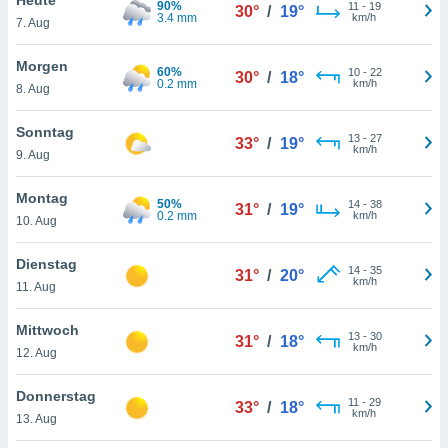
90%
okies oder
11
-
19
30°
/
19°
3.4 mm
km/h
7. Aug
 Partner
e es uns
n, das
Morgen
60%
10
-
22
30°
/
18°
uf der
0.2 mm
km/h
8. Aug
 verfolgen
lysieren
Sonntag
13
-
27
33°
/
19°
km/h
9. Aug
s Profil zu
um Ihnen
ierende
Montag
50%
14
-
38
31°
/
19°
nd
0.2 mm
km/h
10. Aug
erte Inhalte
. Weitere
Dienstag
14
-
35
nen finden
31°
/
20°
km/h
11. Aug
rer
tlinie
. Sie
Mittwoch
e
13
-
30
31°
/
18°
km/h
 jederzeit
12. Aug
, indem Sie
altfläche
Donnerstag
11
-
29
stellungen
33°
/
18°
km/h
13. Aug
n Rand
bsite