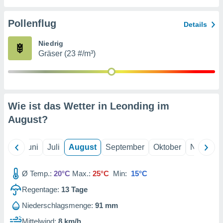
von
erte
Pollenflug
Details
verwendung
n zur
Niedrig
Gräser (23 #/m³)
erter
rstellung
n zur
ierung von
verwendung
Wie ist das Wetter in Leonding im
n zur
August
?
erter
essung der
ung,
Mai
Juni
Juli
August
September
Oktober
Novembe
er
ce von
analyse von
Ø Temp.:
20°C
Max.:
25°C
Min:
15°C
n durch
Regentage:
13
Tage
 oder
onen von
Niederschlagsmenge:
91 mm
nen
Mittelwind:
8 km/h