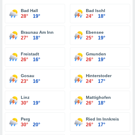
Bad Hall
Bad Ischl
28°
19°
24°
18°
Braunau Am Inn
Ebensee
27°
18°
25°
19°
Freistadt
Gmunden
26°
16°
26°
19°
Gosau
Hinterstoder
23°
16°
24°
17°
Linz
Mattighofen
30°
19°
26°
18°
Perg
Ried Im Innkreis
30°
20°
26°
17°