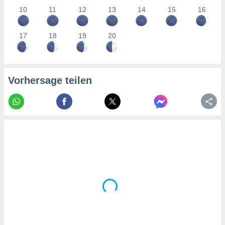
tner
10
11
12
13
14
15
16
17
18
19
20
Vorhersage teilen