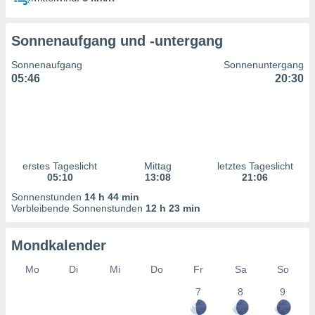
ntwicklung
serung der
Sonnenaufgang und -untergang
g
 Daten zur
Sonnenaufgang
Sonnenuntergang
n Inhalten.
05:46
20:30
ten und
ion durch
on
,
erte
erstes Tageslicht
Mittag
letztes Tageslicht
d Inhalte,
05:10
13:08
21:06
on
Sonnenstunden
14 h 44 min
ung und der
Verbleibende Sonnenstunden
12 h 23 min
ce von
nforschung
Mondkalender
icklung
serung von
Mo
Di
Mi
Do
Fr
Sa
So
.
7
8
9
sere 1199