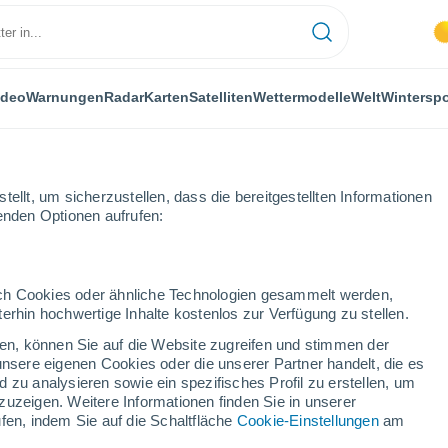
ideo
Warnungen
Radar
Karten
Satelliten
Wettermodelle
Welt
Winterspo
ellt, um sicherzustellen, dass die bereitgestellten Informationen
genden Optionen aufrufen:
rone
durch Cookies oder ähnliche Technologien gesammelt werden,
erhin hochwertige Inhalte kostenlos zur Verfügung zu stellen.
one
cken, können Sie auf die Website zugreifen und stimmen der
unsere eigenen Cookies oder die unserer Partner handelt, die es
...
 zu analysieren sowie ein spezifisches Profil zu erstellen, um
zuzeigen. Weitere Informationen finden Sie in unserer
Stündlich
fen, indem Sie auf die Schaltfläche
Cookie-Einstellungen
am
Gewitter in den nächsten
Stunden erwartet