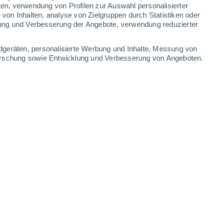
1.7 mm
0.6 mm
0.6 mm
0.8 mm
ten, verwendung von Profilen zur Auswahl personalisierter
on Inhalten, analyse von Zielgruppen durch Statistiken oder
35°
/
24°
35°
/
23°
35°
/
23°
34°
/
23°
ung und Verbesserung der Angebote, verwendung reduzierter
-
35
km/h
17
-
37
km/h
19
-
40
km/h
10
-
30
km/h
dgeräten, personalisierte Werbung und Inhalte, Messung von
forschung sowie Entwicklung und Verbesserung von Angeboten.
 August
Nordosten
1 niedrig
7
-
14 km/h
LSF:
nein
Nordosten
2 niedrig
4
-
14 km/h
LSF:
nein
Nordosten
4 mäßig
3
-
13 km/h
LSF:
6-10
Westen
6 hoch
2
-
14 km/h
LSF:
15-25