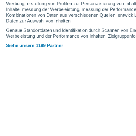
0.4 mm
1 mm
0.7 mm
Werbung, erstellung von Profilen zur Personalisierung von Inhal
Inhalte, messung der Werbeleistung, messung der Performance v
35°
/
24°
35°
/
24°
36°
/
23°
Kombinationen von Daten aus verschiedenen Quellen, entwickl
Daten zur Auswahl von Inhalten.
18
-
37
km/h
15
-
32
km/h
17
18
-
38
km/h
Genaue Standortdaten und Identifikation durch Scannen von En
Werbeleistung und der Performance von Inhalten, Zielgruppen
Siehe unsere 1199 Partner
Das Wetter für Mazzarrone Heute
, 7.
klar
28°
08:00
gefühlte T.
29°
klar
31°
09:00
gefühlte T.
31°
klar
33°
10:00
gefühlte T.
32°
klar
34°
11:00
gefühlte T.
33°