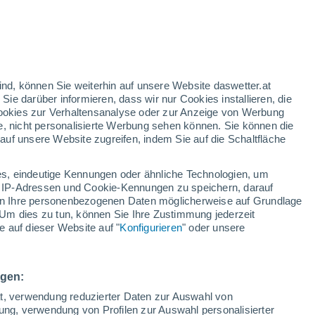
rote Warnstufe
Heute extreme Wetterwarnung
wegen hitze in Mazzarrone
n
h
ind, können Sie weiterhin auf unsere Website daswetter.at
 Sie darüber informieren, dass wir nur Cookies installieren, die
 Cookies zur Verhaltensanalyse oder zur Anzeige von Werbung
e, nicht personalisierte Werbung sehen können. Sie können die
uf unsere Website zugreifen, indem Sie auf die Schaltfläche
n und
s, eindeutige Kennungen oder ähnliche Technologien, um
n
Regenradar
Satelliten
Wettermodelle
 IP-Adressen und Cookie-Kennungen zu speichern, darauf
iten Ihre personenbezogenen Daten möglicherweise auf Grundlage
Um dies zu tun, können Sie Ihre Zustimmung jederzeit
 auf dieser Website auf "
Konfigurieren
" oder unsere
Montag
Dienstag
Mittwoch
Donnerstag
10. Aug
11. Aug
12. Aug
13. Aug
ngen:
ät, verwendung reduzierter Daten zur Auswahl von
bung, verwendung von Profilen zur Auswahl personalisierter
80%
70%
70%
70%