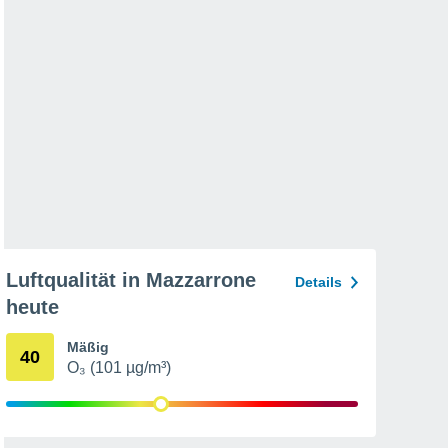
Luftqualität in Mazzarrone
Details
heute
Mäßig
40
O₃ (101 µg/m³)