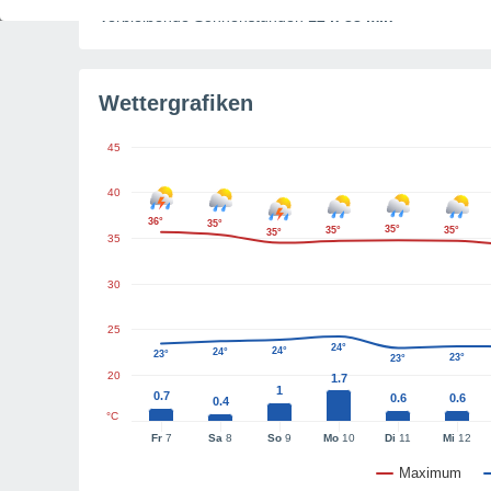
Verbleibende Sonnenstunden
12 h 38 min
Wettergrafiken
45
40
36°
35°
35°
35°
35°
35°
35
30
25
24°
24°
24°
23°
23°
23°
20
1.7
1
0.7
0.6
0.6
0.4
°C
Fr
7
Sa
8
So
9
Mo
10
Di
11
Mi
12
Maximum