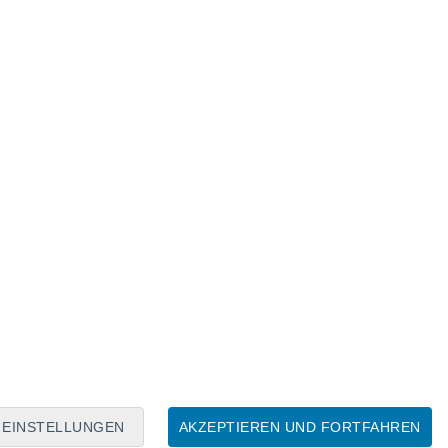
Mondkalender
Mo
Di
Mi
Do
Fr
Sa
So
7
8
9
10
11
12
13
14
15
16
17
18
19
20
EINSTELLUNGEN
AKZEPTIEREN UND FORTFAHREN