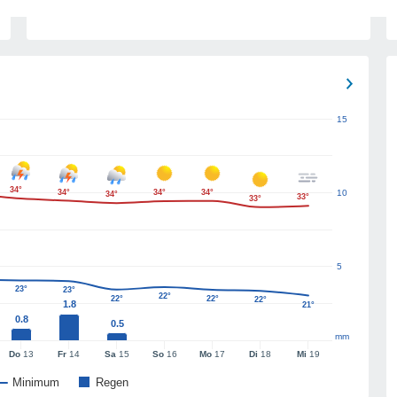
15
34°
34°
34°
34°
10
34°
33°
33°
5
23°
23°
22°
22°
22°
22°
1.8
21°
0.8
0.5
mm
Do
13
Fr
14
Sa
15
So
16
Mo
17
Di
18
Mi
19
Minimum
Regen