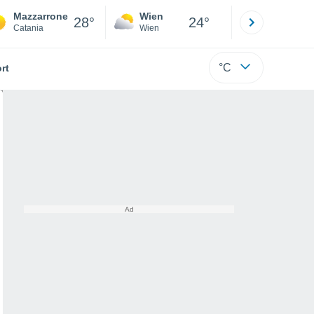
Mazzarrone
Wien
Innsbruck
28°
24°
Catania
Wien
Tirol
°C
rt