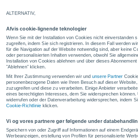
28°
ALTERNATIV,
Nordoste
Afvis cookie-lignende teknologier
gefühlte Temperatur 29°
7
-
14 km/
Wenn Sie mit der Installation von Cookies nicht einverstanden s
zugreifen, indem Sie sich registrieren. In diesem Fall werden wir
für die Navigation auf der Website notwendig sind, aber keine
oder personalisierten Inhalten verwenden, obwohl Sie allgemein
Pflanzen
Installation von Cookies ablehnen und über dieses Abonnement a
Die gewöhnlichen Küchenabfälle, die Wespe
Spinnen von Ihrer Terrasse fernhalten
"Ablehnen" klicken.
Mit Ihrer Zustimmung verwenden wir und
unsere Partner
Cookie
Wetter 1 - 7 Tage
Aktuell
Vorhersagekarte für Rege
personenbezogene Daten wie Ihren Besuch auf dieser Website,
zuzugreifen und diese zu verarbeiten. Einige Anbieter verarbe
eines berechtigten Interesses, dem Sie widersprechen können. 
widerrufen oder der Datenverarbeitung widersprechen, indem Sie
Morgen
Sonntag
Cookie-Richtlinie
Heute
klicken.
8. Aug
9. Aug
7. Aug
Vi og vores partnere gør følgende under databehandli
Speichern von oder Zugriff auf Informationen auf einem Endger
Werbeanzeigen, erstellung von Profilen für personalisierte Wer
40%
70%
40%