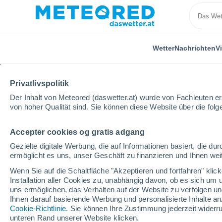
Wetter
Nachrichten
V
Privatlivspolitik
Der Inhalt von Meteored (daswetter.at) wurde von Fachleuten erst
von hoher Qualität sind. Sie können diese Website über die fol
Accepter cookies og gratis adgang
Home
Italien
Metropolitanstadt Catania
Mazzar
Gezielte digitale Werbung, die auf Informationen basiert, die 
ermöglicht es uns, unser Geschäft zu finanzieren und Ihnen weit
Das Wetter für Mazzarr
Wenn Sie auf die Schaltfläche "Akzeptieren und fortfahren" kli
Installation aller Cookies zu, unabhängig davon, ob es sich um 
07:53
Freitag
uns ermöglichen, das Verhalten auf der Website zu verfolgen und
Ihnen darauf basierende Werbung und personalisierte Inhalte an
Cookie-Richtlinie
. Sie können Ihre Zustimmung jederzeit widerru
klar
unteren Rand unserer Website klicken.