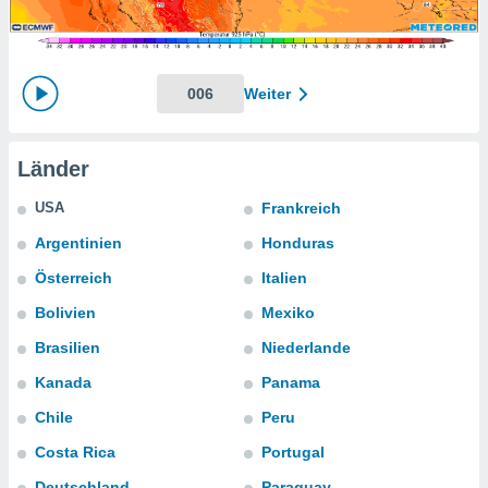
ie auf
en basiert,
Cookies
che
en
006
Weiter
 werden,
 es uns,
AKZEPTIEREN
häft zu
UND
Länder
n und Ihnen
FORTFAHREN
hochwertige
USA
Frankreich
tenlos zur
u stellen.
EINSTELLUNGEN
Argentinien
Honduras
uf die
Österreich
Italien
he
en und
Bolivien
Mexiko
 klicken,
Brasilien
Niederlande
 auf die
greifen und
Kanada
Panama
er
 aller
Chile
Peru
,
Costa Rica
Portugal
 davon, ob
 unsere
Deutschland
Paraguay