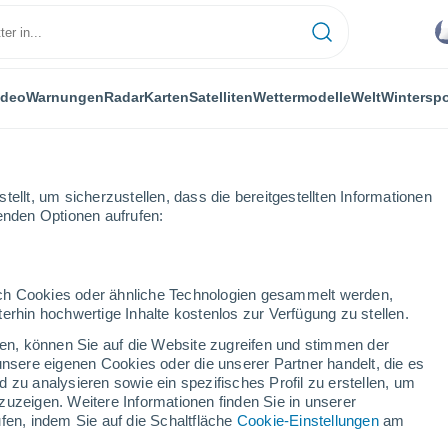
ideo
Warnungen
Radar
Karten
Satelliten
Wettermodelle
Welt
Winterspo
ellt, um sicherzustellen, dass die bereitgestellten Informationen
genden Optionen aufrufen:
F USA
durch Cookies oder ähnliche Technologien gesammelt werden,
erhin hochwertige Inhalte kostenlos zur Verfügung zu stellen.
emodelle
cken, können Sie auf die Website zugreifen und stimmen der
unsere eigenen Cookies oder die unserer Partner handelt, die es
 zu analysieren sowie ein spezifisches Profil zu erstellen, um
TEMPERATU
GEOP. 850 HPA |
GEOP. 500 HPA |
WIND 10M |
zuzeigen. Weitere Informationen finden Sie in unserer
R 2M
TEMP.
DRUCK | TEMP.
DRUCK
fen, indem Sie auf die Schaltfläche
Cookie-Einstellungen
am