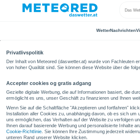
Wetter
Nachrichten
V
Privatlivspolitik
Der Inhalt von Meteored (daswetter.at) wurde von Fachleuten erst
von hoher Qualität sind. Sie können diese Website über die fol
Accepter cookies og gratis adgang
Home
Wettermodelle
Wettermodelle USA - ECMW
Gezielte digitale Werbung, die auf Informationen basiert, die 
ermöglicht es uns, unser Geschäft zu finanzieren und Ihnen weit
Nummerische Vorhersag
Wenn Sie auf die Schaltfläche "Akzeptieren und fortfahren" kli
Installation aller Cookies zu, unabhängig davon, ob es sich um 
uns ermöglichen, das Verhalten auf der Website zu verfolgen und
LUFT. | W > 10 |
NIEDERSCH.
AKKUMULIERTE
Ihnen darauf basierende Werbung und personalisierte Inhalte an
BEW. | NIED. 6H |
N SCHNEE
Cookie-Richtlinie
. Sie können Ihre Zustimmung jederzeit widerru
unteren Rand unserer Website klicken.
DICHTE