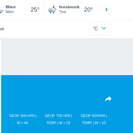
Wien
Innsbruck
Salzburg
25°
20°
Wien
Tirol
Salzburg
°C
rt
GEOP. 300 HPA |
GEOP. 700 HPA |
GEOP. 925HPA |
W > 40
TEMP. | W > 25
TEMP. | W > 15