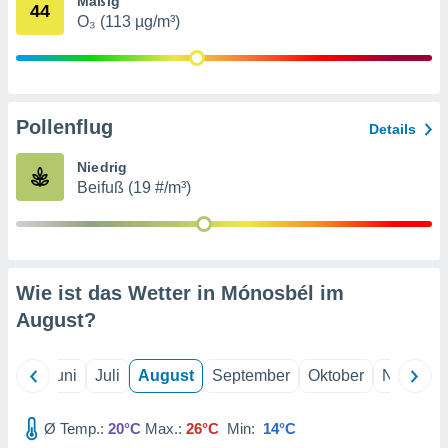
Mäßig
von
44
O₃ (113 µg/m³)
erte
verwendung
n zur
erter
Pollenflug
Details
rstellung
n zur
Niedrig
ierung von
Beifuß (19 #/m³)
verwendung
n zur
erter
essung der
ung,
Wie ist das Wetter in Mónosbél im
er
August
?
ce von
analyse von
n durch
Mai
Juni
Juli
August
September
Oktober
Novembe
 oder
onen von
Ø Temp.:
20°C
Max.:
26°C
Min:
14°C
nen