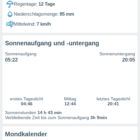
ntwicklung
Regentage:
12
Tage
serung der
Niederschlagsmenge:
85 mm
g
Mittelwind:
7 km/h
 Daten zur
n Inhalten.
Sonnenaufgang und -untergang
ten und
Sonnenaufgang
Sonnenuntergang
ion durch
05:22
20:05
on
,
erte
d Inhalte,
on
ung und der
ce von
erstes Tageslicht
Mittag
letztes Tageslicht
04:46
12:44
20:41
nforschung
Sonnenstunden
14 h 43 min
icklung
Verbleibende Zeit bis zum Sonnenaufgang
3h 9min
serung von
.
Mondkalender
sere 1199