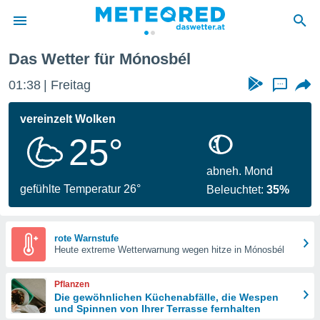
Das Wetter für Mónosbél
politik
01:38
Freitag
...
von
at) wurde
vereinzelt Wolken
uten
25°
m
llen, dass
estellten
abneh. Mond
nen von
gefühlte Temperatur 26°
Beleuchtet:
35%
tät sind.
 diese
er die
Optionen
rote Warnstufe
Heute extreme Wetterwarnung wegen hitze in Mónosbél
 cookies
Pflanzen
s adgang
Die gewöhnlichen Küchenabfälle, die Wespen
und Spinnen von Ihrer Terrasse fernhalten
gitale