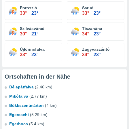
Poroszló
Sarud
33°
23°
33°
23°
Szilvásvárad
Tiszanána
30°
21°
34°
23°
Újlõrincfalva
Zagyvaszántó
33°
23°
34°
23°
Ortschaften in der Nähe
Bélapátfalva
(2.46 km)
Mikófalva
(2.77 km)
Bükkszentmárton
(4 km)
Egercsehi
(5.29 km)
Egerbocs
(5.4 km)