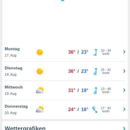
keine
r
analyse
nzeige von
der
erten
erwenden,
 nicht
Montag
10
-
34
36°
/
23°
erte
km/h
17. Aug
ehen
e können
Dienstag
15
-
41
ation von
36°
/
23°
km/h
18. Aug
lehnen und
s
t auf
Mittwoch
13
-
40
31°
/
19°
site
km/h
19. Aug
 indem Sie
altfläche
Donnerstag
17
-
42
 klicken.
24°
/
16°
km/h
20. Aug
Zustimmung
wir und
Wettergrafiken
tner