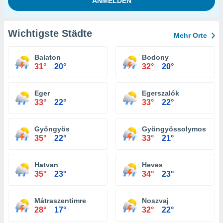
Wichtigste Städte
Mehr Orte
Balaton
Bodony
31°
20°
32°
20°
Eger
Egerszalók
33°
22°
33°
22°
Gyöngyös
Gyöngyössolymos
35°
22°
33°
21°
Hatvan
Heves
35°
23°
34°
23°
Mátraszentimre
Noszvaj
28°
17°
32°
22°