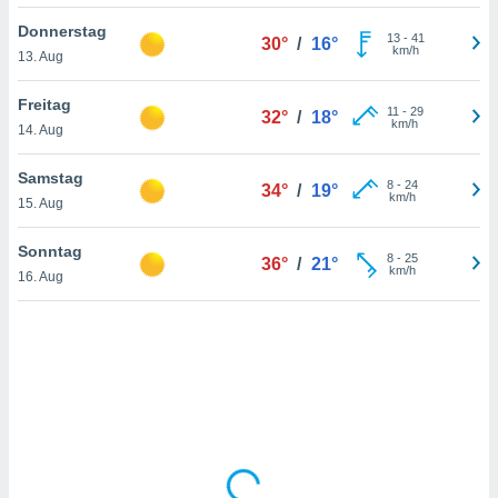
Donnerstag
13
-
41
30°
/
16°
km/h
13. Aug
IV,
kie-
Freitag
11
-
29
32°
/
18°
km/h
14. Aug
er
it der
Samstag
8
-
24
34°
/
19°
n von
km/h
15. Aug
cht
den sind,
Sonntag
8
-
25
 weiterhin
36°
/
21°
km/h
16. Aug
 Website
t
 indem Sie
ieren. In
l werden
über
, dass wir
s
, die für die
auf der
twendig