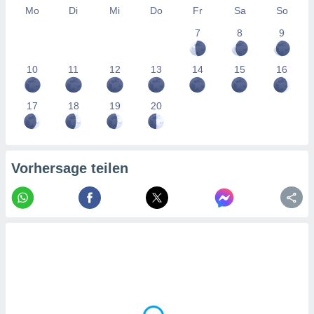
tner
Mo
Di
Mi
Do
Fr
Sa
So
7
8
9
10
11
12
13
14
15
16
17
18
19
20
Vorhersage teilen