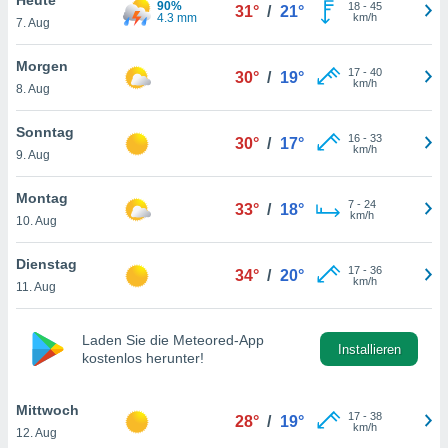
90%
okies oder
18
-
45
31°
/
21°
4.3 mm
km/h
7. Aug
 Partner
e es uns
n, das
Morgen
17
-
40
30°
/
19°
uf der
km/h
8. Aug
 verfolgen
lysieren
Sonntag
16
-
33
30°
/
17°
km/h
9. Aug
s Profil zu
um Ihnen
ierende
Montag
7
-
24
33°
/
18°
nd
km/h
10. Aug
erte Inhalte
. Weitere
Dienstag
17
-
36
nen finden
34°
/
20°
km/h
11. Aug
rer
tlinie
. Sie
e
Laden Sie die Meteored-App
 jederzeit
Installieren
kostenlos herunter!
, indem Sie
altfläche
stellungen
Mittwoch
17
-
38
28°
/
19°
n Rand
km/h
12. Aug
bsite