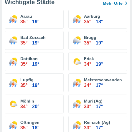
Wichtigste Städte
Mehr Orte
Aarau
Aarburg
35°
19°
35°
18°
Bad Zurzach
Brugg
35°
19°
35°
19°
Dottikon
Frick
35°
19°
34°
19°
Lupfig
Meisterschwanden
35°
19°
34°
17°
Möhlin
Muri (Ag)
34°
20°
33°
17°
Oftringen
Reinach (Ag)
35°
18°
33°
17°