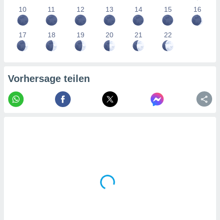
tner
10
11
12
13
14
15
16
17
18
19
20
21
22
Vorhersage teilen