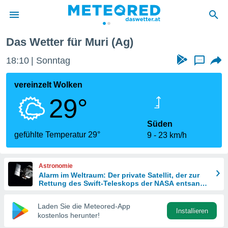
Das Wetter für Muri (Ag)
politik
18:10
Sonntag
...
von
at) wurde
vereinzelt Wolken
uten
29°
m
llen, dass
estellten
Süden
nen von
gefühlte Temperatur 29°
9
23 km/h
tät sind.
 diese
er die
Astronomie
Optionen
Alarm im Weltraum: Der private Satellit, der zur
Rettung des Swift-Teleskops der NASA entsandt
wurde
 cookies
Laden Sie die Meteored-App
s adgang
Installieren
kostenlos herunter!
gitale