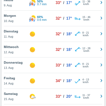
50%
okies oder
11
-
38
33°
/
17°
0.7 mm
km/h
9. Aug
 Partner
e es uns
n, das
Morgen
60%
15
-
46
32°
/
17°
uf der
0.6 mm
km/h
10. Aug
 verfolgen
lysieren
Dienstag
8
-
21
32°
/
18°
km/h
11. Aug
s Profil zu
um Ihnen
ierende
Mittwoch
12
-
28
32°
/
18°
nd
km/h
12. Aug
erte Inhalte
. Weitere
Donnerstag
8
-
21
nen finden
33°
/
18°
km/h
13. Aug
rer
tlinie
. Sie
Freitag
e
4
-
13
34°
/
18°
km/h
 jederzeit
14. Aug
, indem Sie
altfläche
Samstag
11
-
37
stellungen
33°
/
20°
km/h
15. Aug
n Rand
bsite