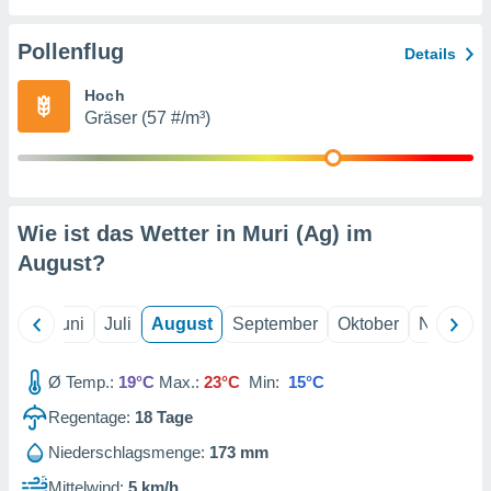
von
erte
Pollenflug
Details
verwendung
n zur
Hoch
Gräser (57 #/m³)
erter
rstellung
n zur
ierung von
verwendung
Wie ist das Wetter in Muri (Ag) im
n zur
August
?
erter
essung der
ung,
Mai
Juni
Juli
August
September
Oktober
Novembe
er
ce von
analyse von
Ø Temp.:
19°C
Max.:
23°C
Min:
15°C
n durch
Regentage:
18
Tage
 oder
onen von
Niederschlagsmenge:
173 mm
nen
Mittelwind:
5 km/h