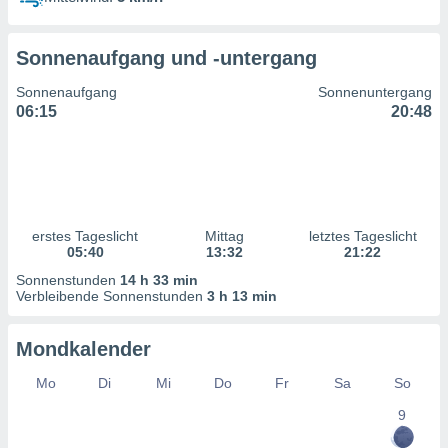
ntwicklung
serung der
Sonnenaufgang und -untergang
g
 Daten zur
Sonnenaufgang
Sonnenuntergang
n Inhalten.
06:15
20:48
ten und
ion durch
on
,
erte
erstes Tageslicht
Mittag
letztes Tageslicht
d Inhalte,
05:40
13:32
21:22
on
Sonnenstunden
14 h 33 min
ung und der
Verbleibende Sonnenstunden
3 h 13 min
ce von
nforschung
Mondkalender
icklung
serung von
Mo
Di
Mi
Do
Fr
Sa
So
.
9
sere 1199