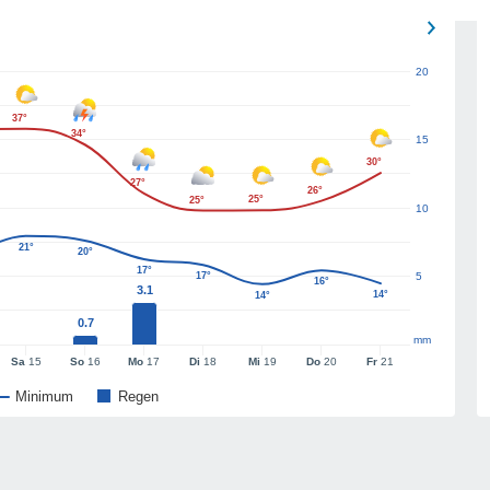
20
37°
34°
15
30°
27°
26°
25°
25°
10
21°
20°
17°
17°
5
16°
3.1
14°
14°
0.7
mm
Sa
15
So
16
Mo
17
Di
18
Mi
19
Do
20
Fr
21
Minimum
Regen