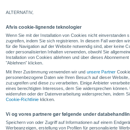
33°
ALTERNATIV,
UV
7 hoc
Afvis cookie-lignende teknologier
gefühlte Temperatur 32°
LSF
15-25
Wenn Sie mit der Installation von Cookies nicht einverstanden s
zugreifen, indem Sie sich registrieren. In diesem Fall werden wir
für die Navigation auf der Website notwendig sind, aber keine
oder personalisierten Inhalten verwenden, obwohl Sie allgemein
Astronomie
Installation von Cookies ablehnen und über dieses Abonnement a
Alarm im Weltraum: Der private Satellit, der z
Rettung des Swift-Teleskops der NASA entsan
"Ablehnen" klicken.
wurde
Mit Ihrer Zustimmung verwenden wir und
unsere Partner
Cookie
Wetter 1 - 7 Tage
Aktuell
Vorhersagekarte für die 
personenbezogene Daten wie Ihren Besuch auf dieser Website,
zuzugreifen und diese zu verarbeiten. Einige Anbieter verarbe
eines berechtigten Interesses, dem Sie widersprechen können. 
widerrufen oder der Datenverarbeitung widersprechen, indem Sie
Morgen
Dienstag
M
Cookie-Richtlinie
Heute
klicken.
10. Aug
11. Aug
9. Aug
Vi og vores partnere gør følgende under databehandli
Speichern von oder Zugriff auf Informationen auf einem Endger
Werbeanzeigen, erstellung von Profilen für personalisierte Wer
60%