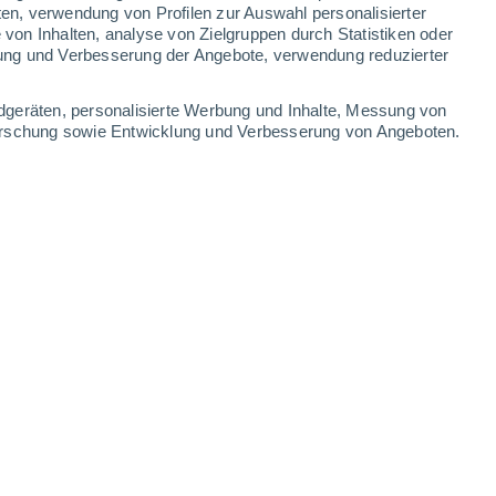
ten, verwendung von Profilen zur Auswahl personalisierter
on Inhalten, analyse von Zielgruppen durch Statistiken oder
34°
/
20°
35°
/
19°
36°
/
19°
37°
/
21°
ung und Verbesserung der Angebote, verwendung reduzierter
-
30
km/h
8
-
24
km/h
6
-
17
km/h
17
-
44
km/h
dgeräten, personalisierte Werbung und Inhalte, Messung von
forschung sowie Entwicklung und Verbesserung von Angeboten.
t
en
Westen
7 hoch
2
-
15 km/h
LSF:
15-25
en
Westen
7 hoch
5
-
20 km/h
LSF:
15-25
en
Nordwesten
6 hoch
10
-
26 km/h
LSF:
15-25
en
Nordwesten
4 mäßig
14
-
35 km/h
LSF:
6-10