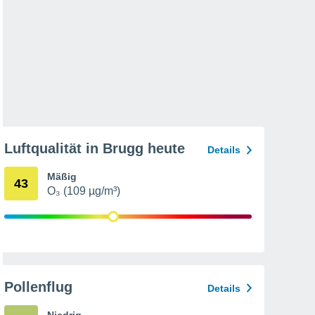
Luftqualität in Brugg heute
Details
Mäßig
43
O₃ (109 µg/m³)
Pollenflug
Details
Niedrig