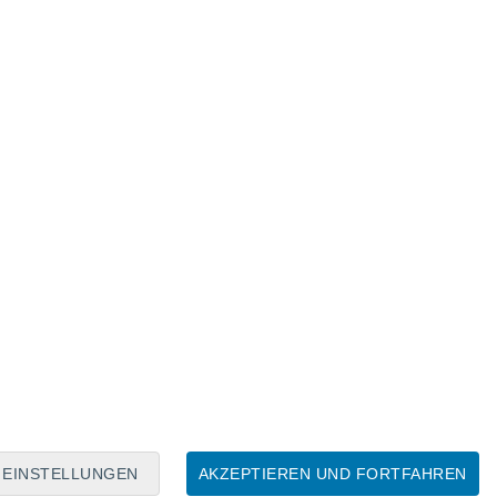
Mondkalender
Mo
Di
Mi
Do
Fr
Sa
So
9
10
11
12
13
14
15
16
17
18
19
20
21
22
EINSTELLUNGEN
AKZEPTIEREN UND FORTFAHREN