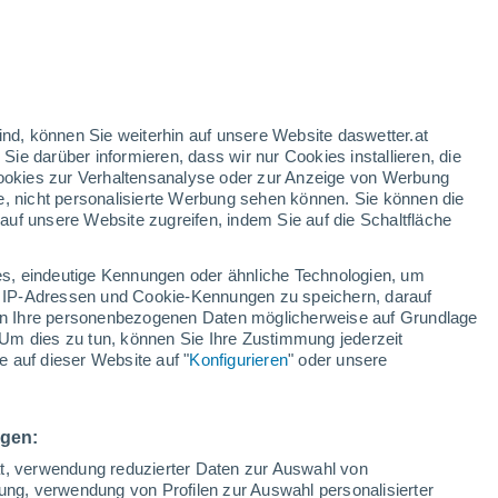
orangefarbene Warnstufe
Heute erhebliche Wetterwarnung
wegen hitze in Brugg
h
ind, können Sie weiterhin auf unsere Website daswetter.at
 Sie darüber informieren, dass wir nur Cookies installieren, die
 Cookies zur Verhaltensanalyse oder zur Anzeige von Werbung
e, nicht personalisierte Werbung sehen können. Sie können die
uf unsere Website zugreifen, indem Sie auf die Schaltfläche
ur
dt
s, eindeutige Kennungen oder ähnliche Technologien, um
Bewölkung
Regenradar
Satelliten
Wettermodelle
 IP-Adressen und Cookie-Kennungen zu speichern, darauf
iten Ihre personenbezogenen Daten möglicherweise auf Grundlage
Um dies zu tun, können Sie Ihre Zustimmung jederzeit
 auf dieser Website auf "
Konfigurieren
" oder unsere
ittwoch
Donnerstag
Freitag
Samstag
12. Aug
13. Aug
14. Aug
15. Aug
ngen:
ät, verwendung reduzierter Daten zur Auswahl von
bung, verwendung von Profilen zur Auswahl personalisierter