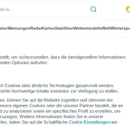
ideo
Warnungen
Radar
Karten
Satelliten
Wettermodelle
Welt
Winterspo
ellt, um sicherzustellen, dass die bereitgestellten Informationen
genden Optionen aufrufen:
durch Cookies oder ähnliche Technologien gesammelt werden,
erhin hochwertige Inhalte kostenlos zur Verfügung zu stellen.
Aargau)
cken, können Sie auf die Website zugreifen und stimmen der
unsere eigenen Cookies oder die unserer Partner handelt, die es
...
 zu analysieren sowie ein spezifisches Profil zu erstellen, um
zuzeigen. Weitere Informationen finden Sie in unserer
Stündlich
fen, indem Sie auf die Schaltfläche
Cookie-Einstellungen
am
Bewölkte Abschnitte in den
nächsten Stunden