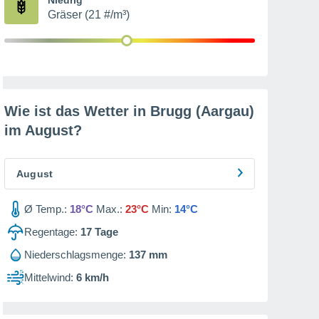
Gräser (21 #/m³)
Wie ist das Wetter in Brugg (Aargau)
im
August
?
August
Ø Temp.:
18°C
Max.:
23°C
Min:
14°C
Regentage:
17
Tage
Niederschlagsmenge:
137 mm
Mittelwind:
6 km/h