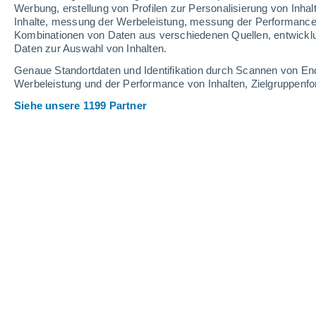
3.6 mm
Werbung, erstellung von Profilen zur Personalisierung von Inhal
Inhalte, messung der Werbeleistung, messung der Performance v
35°
/
20°
33°
/
19°
35°
/
19°
Kombinationen von Daten aus verschiedenen Quellen, entwickl
Daten zur Auswahl von Inhalten.
13
-
55
km/h
8
-
20
km/h
11
14
-
36
km/h
Genaue Standortdaten und Identifikation durch Scannen von En
Werbeleistung und der Performance von Inhalten, Zielgruppen
Siehe unsere 1199 Partner
Das Wetter für Brugg Heute
, 9. Augus
vereinzelt Wolk
33°
13:00
gefühlte T.
32°
vereinzelt Wolk
35°
14:00
gefühlte T.
33°
vereinzelt Wolk
35°
15:00
gefühlte T.
33°
vereinzelt Wolk
34°
16:00
gefühlte T.
32°