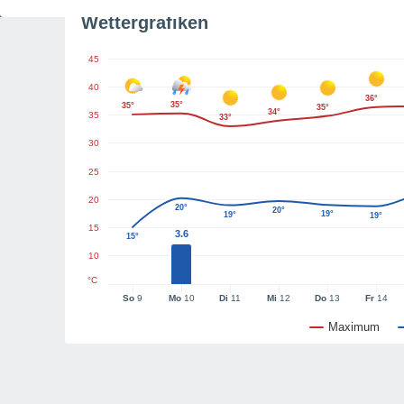
Wettergrafiken
45
40
36°
35°
35°
35°
34°
35
33°
30
25
20
20°
20°
19°
19°
19°
15
3.6
15°
10
°C
So
9
Mo
10
Di
11
Mi
12
Do
13
Fr
14
Maximum