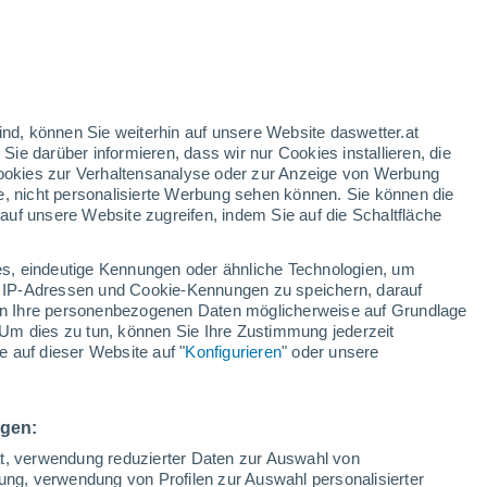
ass Berge unter dem Meer ein wichtiger
1 Mal mehr Haie nutzen sie als Drehscheibe
ind, können Sie weiterhin auf unsere Website daswetter.at
 Sie darüber informieren, dass wir nur Cookies installieren, die
 Cookies zur Verhaltensanalyse oder zur Anzeige von Werbung
e, nicht personalisierte Werbung sehen können. Sie können die
uf unsere Website zugreifen, indem Sie auf die Schaltfläche
s, eindeutige Kennungen oder ähnliche Technologien, um
 IP-Adressen und Cookie-Kennungen zu speichern, darauf
iten Ihre personenbezogenen Daten möglicherweise auf Grundlage
Um dies zu tun, können Sie Ihre Zustimmung jederzeit
 auf dieser Website auf "
Konfigurieren
" oder unsere
ngen:
ät, verwendung reduzierter Daten zur Auswahl von
bung, verwendung von Profilen zur Auswahl personalisierter