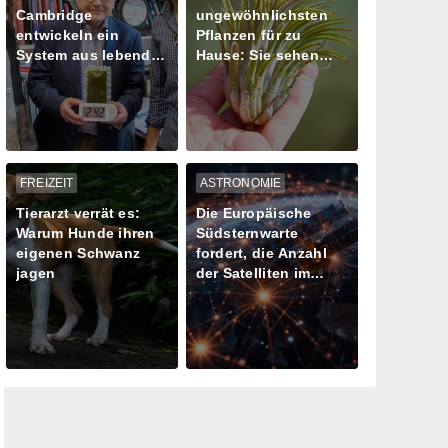
Cambridge
ungewöhnlichsten
entwickeln ein
Pflanzen für zu
System aus lebenden
Hause: Sie sehen
Algen zur
aus, als kämen sie
Stromversorgung
von einem anderen
Planeten!
FREIZEIT
ASTRONOMIE
Tierarzt verrät es:
Die Europäische
Warum Hunde ihren
Südsternwarte
eigenen Schwanz
fordert, die Anzahl
jagen
der Satelliten im
Orbit im Interesse
der Astronomie zu
begrenzen