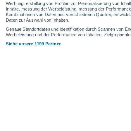
Werbung, erstellung von Profilen zur Personalisierung von Inhal
Inhalte, messung der Werbeleistung, messung der Performance v
Kombinationen von Daten aus verschiedenen Quellen, entwickl
Daten zur Auswahl von Inhalten.
Genaue Standortdaten und Identifikation durch Scannen von En
Werbeleistung und der Performance von Inhalten, Zielgruppen
Siehe unsere 1199 Partner
Bild des Ozeans. Kredit: Pixabay.
Hattie Russell
Meteored Vereinigtes
12.03
Königreich
In einer neuen Studie, die von der Uni
Regierung der Insel Ascension durchge
veröffentlicht wurde, wurden drei S
im Südatlantik untersucht.
Zwei der Seeberge waren seicht, ihre
unter der Oberfläche
. Diese Seeberg