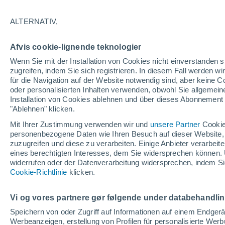
Neue Forschungsergebnisse zeigen, d
ALTERNATIV,
Aufenthaltsort für Raubtiere sind - 4
als den offenen Ozean.
Afvis cookie-lignende teknologier
Wenn Sie mit der Installation von Cookies nicht einverstanden s
zugreifen, indem Sie sich registrieren. In diesem Fall werden wir
für die Navigation auf der Website notwendig sind, aber keine
oder personalisierten Inhalten verwenden, obwohl Sie allgemein
Installation von Cookies ablehnen und über dieses Abonnement a
"Ablehnen" klicken.
Mit Ihrer Zustimmung verwenden wir und
unsere Partner
Cookie
personenbezogene Daten wie Ihren Besuch auf dieser Website,
zuzugreifen und diese zu verarbeiten. Einige Anbieter verarbe
eines berechtigten Interesses, dem Sie widersprechen können. 
widerrufen oder der Datenverarbeitung widersprechen, indem Sie
Cookie-Richtlinie
klicken.
Vi og vores partnere gør følgende under databehandli
Speichern von oder Zugriff auf Informationen auf einem Endger
Werbeanzeigen, erstellung von Profilen für personalisierte Wer