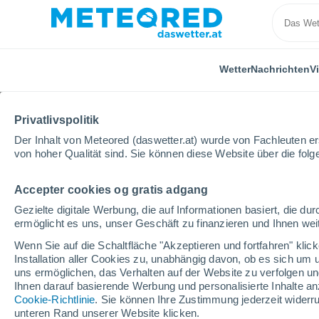
Wetter
Nachrichten
V
ALLE
AKTUELL
WISSENSCHAFT
ASTRONOMIE
PF
Privatlivspolitik
Der Inhalt von Meteored (daswetter.at) wurde von Fachleuten erst
von hoher Qualität sind. Sie können diese Website über die fol
Accepter cookies og gratis adgang
Gezielte digitale Werbung, die auf Informationen basiert, die 
ermöglicht es uns, unser Geschäft zu finanzieren und Ihnen weit
Home
Nachrichten
Wissenschaft
Berge unter d
Wenn Sie auf die Schaltfläche "Akzeptieren und fortfahren" kli
Installation aller Cookies zu, unabhängig davon, ob es sich um 
uns ermöglichen, das Verhalten auf der Website zu verfolgen und
Berge unter dem Meer 
Ihnen darauf basierende Werbung und personalisierte Inhalte an
Cookie-Richtlinie
. Sie können Ihre Zustimmung jederzeit widerru
Meeresräuber
unteren Rand unserer Website klicken.