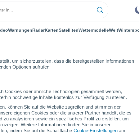
ideo
Warnungen
Radar
Karten
Satelliten
Wettermodelle
Welt
Winterspo
LANZEN
FREIZEIT
ellt, um sicherzustellen, dass die bereitgestellten Informationen
genden Optionen aufrufen:
durch Cookies oder ähnliche Technologien gesammelt werden,
erhin hochwertige Inhalte kostenlos zur Verfügung zu stellen.
em Meer sind Schlüsselstellen für Meeresräuber
cken, können Sie auf die Website zugreifen und stimmen der
unsere eigenen Cookies oder die unserer Partner handelt, die es
 zu analysieren sowie ein spezifisches Profil zu erstellen, um
sind Schlüsselstellen für
zuzeigen. Weitere Informationen finden Sie in unserer
fen, indem Sie auf die Schaltfläche
Cookie-Einstellungen
am