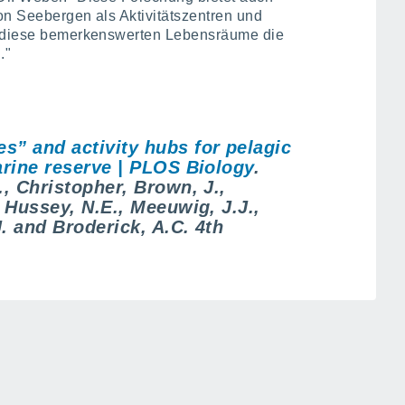
on Seebergen als Aktivitätszentren und
ie diese bemerkenswerten Lebensräume die
."
s” and activity hubs for pelagic
arine reserve | PLOS Biology
.
., Christopher, Brown, J.,
 Hussey, N.E., Meeuwig, J.J.,
J. and Broderick, A.C. 4th