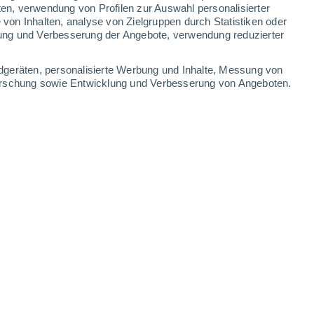
ten, verwendung von Profilen zur Auswahl personalisierter
on Inhalten, analyse von Zielgruppen durch Statistiken oder
ung und Verbesserung der Angebote, verwendung reduzierter
dgeräten, personalisierte Werbung und Inhalte, Messung von
forschung sowie Entwicklung und Verbesserung von Angeboten.
.2025 - 14:00 Uhr
4 min
versität Exeter in Zusammenarbeit mit der
führt und in der Zeitschrift
PLOS Biology
eeberge in der Nähe der Insel Ascension
Spitzen lagen weniger als 100 Meter
e waren von einer großen Anzahl von