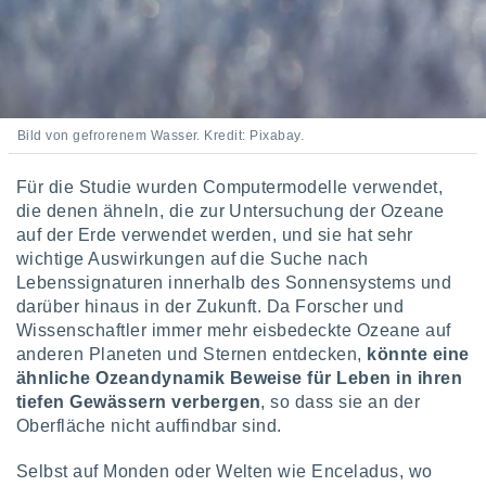
von
erte
verwendung
n zur
erter
Bild von gefrorenem Wasser. Kredit: Pixabay.
rstellung
n zur
Für die Studie wurden Computermodelle verwendet,
ierung von
verwendung
die denen ähneln, die zur Untersuchung der Ozeane
n zur
auf der Erde verwendet werden, und sie hat sehr
wichtige Auswirkungen auf die Suche nach
erter
Lebenssignaturen innerhalb des Sonnensystems und
essung der
darüber hinaus in der Zukunft. Da Forscher und
ung,
Wissenschaftler immer mehr eisbedeckte Ozeane auf
er
ce von
anderen Planeten und Sternen entdecken,
könnte eine
analyse von
ähnliche Ozeandynamik Beweise für Leben in ihren
n durch
tiefen Gewässern verbergen
, so dass sie an der
 oder
Oberfläche nicht auffindbar sind.
onen von
Selbst auf Monden oder Welten wie Enceladus, wo
nen