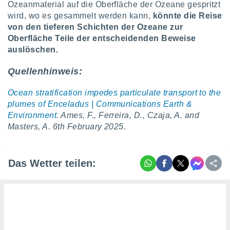
Ozeanmaterial auf die Oberfläche der Ozeane gespritzt
ntwicklung
serung der
wird, wo es gesammelt werden kann,
könnte die Reise
von den tieferen Schichten der Ozeane zur
g
Oberfläche Teile der entscheidenden Beweise
 Daten zur
auslöschen.
n Inhalten.
Quellenhinweis:
ten und
ion durch
Ocean stratification impedes particulate transport to the
on
plumes of Enceladus | Communications Earth &
,
Environment
. Ames, F., Ferreira, D., Czaja, A. and
erte
Masters, A. 6th February 2025.
d Inhalte,
on
ung und der
ce von
Das Wetter teilen:
nforschung
icklung
serung von
.
sere 1199