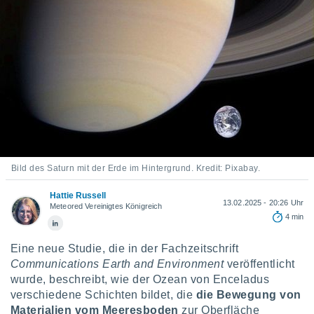
ie auf
en basiert,
Cookies
che
en
 werden,
 es uns,
AKZEPTIEREN
häft zu
UND
n und Ihnen
FORTFAHREN
hochwertige
tenlos zur
u stellen.
EINSTELLUNGEN
Bild des Saturn mit der Erde im Hintergrund. Kredit: Pixabay.
uf die
he
Hattie Russell
en und
13.02.2025 - 20:26 Uhr
Meteored Vereinigtes Königreich
 klicken,
4 min
 auf die
greifen und
Eine neue Studie, die in der Fachzeitschrift
er
Communications Earth and Environment
veröffentlicht
 aller
,
wurde, beschreibt, wie der Ozean von Enceladus
 davon, ob
verschiedene Schichten bildet, die
die Bewegung von
 unsere
Materialien vom Meeresboden
zur Oberfläche