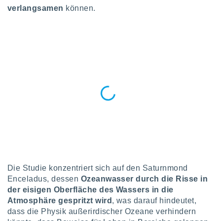
okies oder
verlangsamen
können.
 Partner
e es uns
n, das
uf der
 verfolgen
lysieren
s Profil zu
um Ihnen
ierende
nd
erte Inhalte
. Weitere
nen finden
rer
tlinie
. Sie
e
Die Studie konzentriert sich auf den Saturnmond
 jederzeit
Enceladus, dessen
Ozeanwasser durch die Risse in
, indem Sie
der eisigen Oberfläche des Wassers in die
altfläche
stellungen
Atmosphäre gespritzt wird
, was darauf hindeutet,
n Rand
dass die Physik außerirdischer Ozeane verhindern
bsite