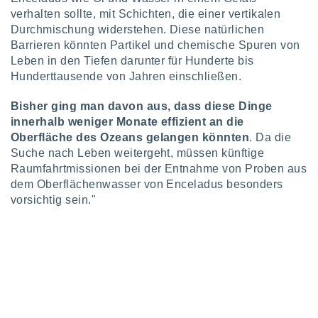
indeutige
verhalten sollte, mit Schichten, die einer vertikalen
 oder
Durchmischung widerstehen. Diese natürlichen
Barrieren könnten Partikel und chemische Spuren von
en, um
Leben in den Tiefen darunter für Hunderte bis
ezogene
Hunderttausende von Jahren einschließen.
Ihren
 dieser
P-Adressen
Bisher ging man davon aus, dass diese Dinge
-
innerhalb weniger Monate effizient an die
 zu
Oberfläche des Ozeans gelangen könnten
. Da die
 darauf
Suche nach Leben weitergeht, müssen künftige
n und diese
Raumfahrtmissionen bei der Entnahme von Proben aus
ten. Einige
dem Oberflächenwasser von Enceladus besonders
rarbeiten
vorsichtig sein."
ezogenen
icherweise
age eines
en
, dem Sie
hen
 dies zu
 Sie Ihre