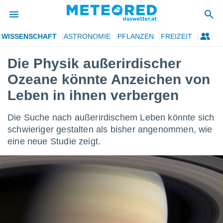
WISSENSCHAFT
ASTRONOMIE
PFLANZEN
FREIZEIT
politik
Die Physik außerirdischer
von
Ozeane könnte Anzeichen von
at) wurde
uten
Leben in ihnen verbergen
m
llen, dass
Die Suche nach außerirdischem Leben könnte sich
estellten
nen von
schwieriger gestalten als bisher angenommen, wie
tät sind.
eine neue Studie zeigt.
 diese
er die
Optionen
 cookies
s adgang
gitale