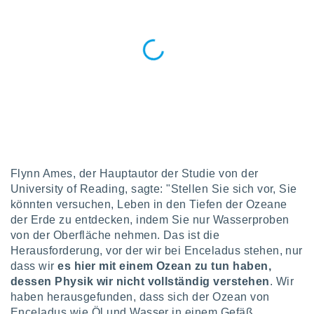
keine
r
analyse
nzeige von
der
erten
erwenden,
 nicht
erte
ehen
e können
ation von
Flynn Ames, der Hauptautor der Studie von der
lehnen und
University of Reading, sagte: "Stellen Sie sich vor, Sie
s
könnten versuchen, Leben in den Tiefen der Ozeane
t auf
der Erde zu entdecken, indem Sie nur Wasserproben
site
von der Oberfläche nehmen. Das ist die
 indem Sie
altfläche
Herausforderung, vor der wir bei Enceladus stehen, nur
 klicken.
dass wir
es hier mit einem Ozean zu tun haben,
dessen Physik wir nicht vollständig verstehen
. Wir
Zustimmung
haben herausgefunden, dass sich der Ozean von
wir und
tner
Enceladus wie Öl und Wasser in einem Gefäß