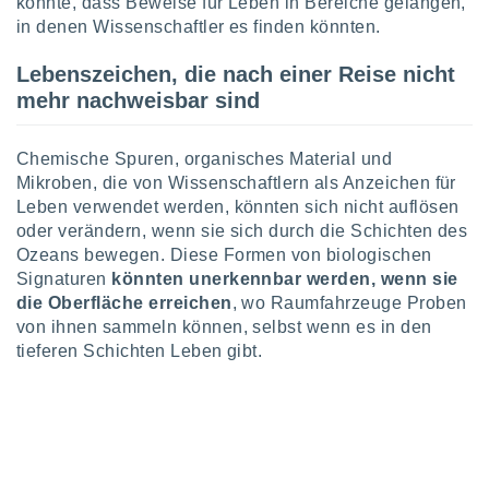
könnte, dass Beweise für Leben in Bereiche gelangen,
in denen Wissenschaftler es finden könnten.
IV,
Lebenszeichen, die nach einer Reise nicht
mehr nachweisbar sind
kie-
er
Chemische Spuren, organisches Material und
it der
Mikroben, die von Wissenschaftlern als Anzeichen für
n von
Leben verwendet werden, könnten sich nicht auflösen
cht
oder verändern, wenn sie sich durch die Schichten des
den sind,
Ozeans bewegen. Diese Formen von biologischen
 weiterhin
 Website
Signaturen
könnten unerkennbar werden, wenn sie
t
die Oberfläche erreichen
, wo Raumfahrzeuge Proben
 indem Sie
von ihnen sammeln können, selbst wenn es in den
ieren. In
tieferen Schichten Leben gibt.
l werden
über
, dass wir
s
, die für die
auf der
twendig