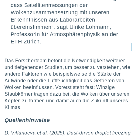
ntwicklung
dass Satellitenmessungen der
serung der
Wolkenzusammensetzung mit unseren
Erkenntnissen aus Laborarbeiten
g
 Daten zur
übereinstimmen“, sagt Ulrike Lohmann,
n Inhalten.
Professorin für Atmosphärenphysik an der
ETH Zürich.
ten und
ion durch
on
Das Forscherteam betont die Notwendigkeit weiterer
,
und tiefgehender Studien, um besser zu verstehen, wie
erte
andere Faktoren wie beispielsweise die Stärke der
d Inhalte,
Aufwinde oder die Luftfeuchtigkeit das Gefrieren von
on
Wolken beeinflussen. Vorerst steht fest: Winzige
ung und der
ce von
Staubkörner tragen dazu bei, die Wolken über unseren
Köpfen zu formen und damit auch die Zukunft unseres
nforschung
Klimas.
icklung
serung von
Quellenhinweise
.
sere 1199
D. Villanueva et al. (2025). Dust-driven droplet freezing