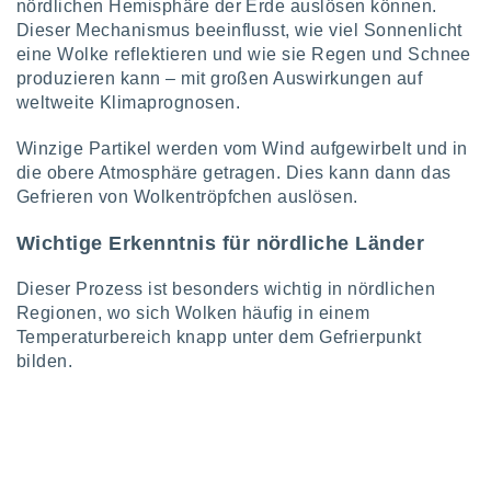
nördlichen Hemisphäre der Erde auslösen können.
Dieser Mechanismus beeinflusst, wie viel Sonnenlicht
eine Wolke reflektieren und wie sie Regen und Schnee
IV,
produzieren kann – mit großen Auswirkungen auf
kie-
weltweite Klimaprognosen.
er
Winzige Partikel werden vom Wind aufgewirbelt und in
die obere Atmosphäre getragen. Dies kann dann das
it der
n von
Gefrieren von Wolkentröpfchen auslösen.
cht
den sind,
Wichtige Erkenntnis für nördliche Länder
 weiterhin
 Website
Dieser Prozess ist besonders wichtig in nördlichen
t
Regionen, wo sich Wolken häufig in einem
 indem Sie
Temperaturbereich knapp unter dem Gefrierpunkt
ieren. In
l werden
bilden.
über
, dass wir
s
, die für die
auf der
twendig