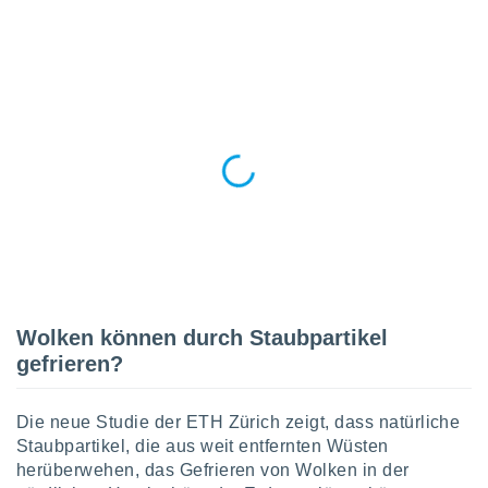
okies oder
 Partner
e es uns
n, das
uf der
 verfolgen
lysieren
s Profil zu
um Ihnen
ierende
nd
erte Inhalte
. Weitere
nen finden
rer
Wolken können durch Staubpartikel
tlinie
. Sie
e
gefrieren?
 jederzeit
, indem Sie
altfläche
Die neue Studie der ETH Zürich zeigt, dass natürliche
stellungen
Staubpartikel, die aus weit entfernten Wüsten
n Rand
herüberwehen, das Gefrieren von Wolken in der
bsite