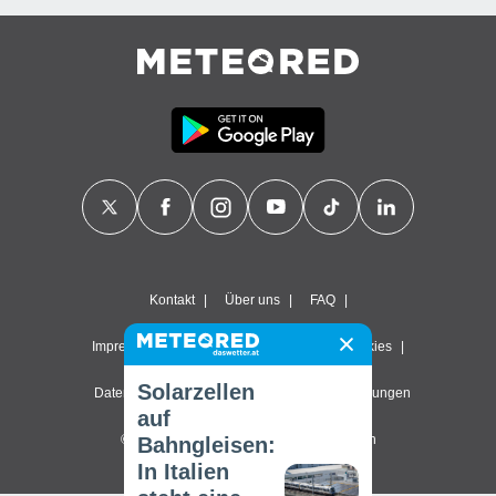
Kontakt
Über uns
FAQ
Impressum & Nutzungsbedingungen
Cookies
Solarzellen
Datenschutzerklärung
Datenschutz-Einstellungen
auf
© 2026 Meteored. Alle Rechte vorbehalten
Bahngleisen:
In Italien