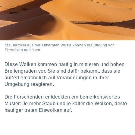
 jederzeit
oder der
beitung
hen, indem
ser
f "
en
" oder
Staubartikel aus der entfernten Wüste können die Bildung von
tlinie
Eiswolken auslösen
Diese Wolken kommen häufig in mittleren und hohen
es
gør
Breitengraden vor. Sie sind dafür bekannt, dass sie
 under
äußert empfindlich auf Veränderungen in ihrer
ndlingen:
Umgebung reagieren.
von oder
Die Forschenden entdeckten ein bemerkenswertes
nen auf
Muster: Je mehr Staub und je kälter die Wolken, desto
erät,
häufiger traten Eiswolken auf.
g
 Daten zur
on
igen,