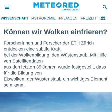
WISSENSCHAFT
ASTRONOMIE
PFLANZEN
FREIZEIT
politik
Können wir Wolken einfrieren?
von
at) wurde
Forscherinnen und Forscher der ETH Zürich
uten
entdecken eine subtile Kraft
m
llen, dass
bei der Wolkenbildung, den Wüstenstaub. Mit Hilfe
estellten
von Satellitendaten
nen von
aus den letzten 35 Jahren wurde festgestellt, dass
tät sind.
für die Bildung von
 diese
er die
Eiswolken, der Wüstenstaub ein wichtiges Element
Optionen
sein kann.
 cookies
s adgang
gitale