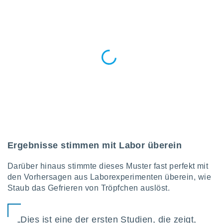
von
erte
verwendung
n zur
erter
rstellung
n zur
ierung von
verwendung
n zur
erter
essung der
ung,
Ergebnisse stimmen mit Labor überein
er
ce von
Darüber hinaus stimmte dieses Muster fast perfekt mit
analyse von
den Vorhersagen aus Laborexperimenten überein, wie
n durch
Staub das Gefrieren von Tröpfchen auslöst.
 oder
onen von
nen
„Dies ist eine der ersten Studien, die zeigt,