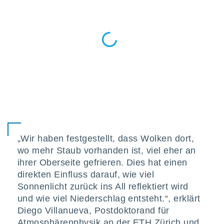
keine
r
analyse
nzeige von
der
erten
erwenden,
 nicht
erte
ehen
e können
ation von
lehnen und
„Wir haben festgestellt, dass Wolken dort,
s
t auf
wo mehr Staub vorhanden ist, viel eher an
site
ihrer Oberseite gefrieren. Dies hat einen
 indem Sie
direkten Einfluss darauf, wie viel
altfläche
Sonnenlicht zurück ins All reflektiert wird
 klicken.
und wie viel Niederschlag entsteht.“, erklärt
Zustimmung
Diego Villanueva, Postdoktorand für
wir und
Atmosphärenphysik an der ETH Zürich und
tner