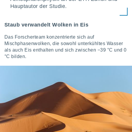
indeutige
Hauptautor der Studie.
 oder
en, um
Staub verwandelt Wolken in Eis
ezogene
Ihren
Das Forscherteam konzentrierte sich auf
 dieser
Mischphasenwolken, die sowohl unterkühltes Wasser
P-Adressen
-
als auch Eis enthalten und sich zwischen −39 °C und 0
 zu
°C bilden.
 darauf
n und diese
ten. Einige
rarbeiten
ezogenen
icherweise
age eines
en
, dem Sie
hen
 dies zu
 Sie Ihre