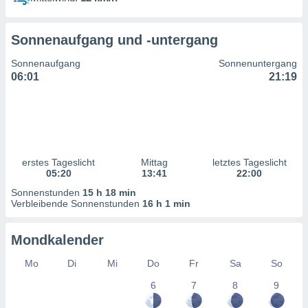
ntwicklung
serung der
Sonnenaufgang und -untergang
g
 Daten zur
Sonnenaufgang
Sonnenuntergang
n Inhalten.
06:01
21:19
ten und
ion durch
on
,
erte
erstes Tageslicht
Mittag
letztes Tageslicht
d Inhalte,
05:20
13:41
22:00
on
Sonnenstunden
15 h 18 min
ung und der
Verbleibende Sonnenstunden
16 h 1 min
ce von
nforschung
Mondkalender
icklung
serung von
Mo
Di
Mi
Do
Fr
Sa
So
.
6
7
8
9
sere 1199