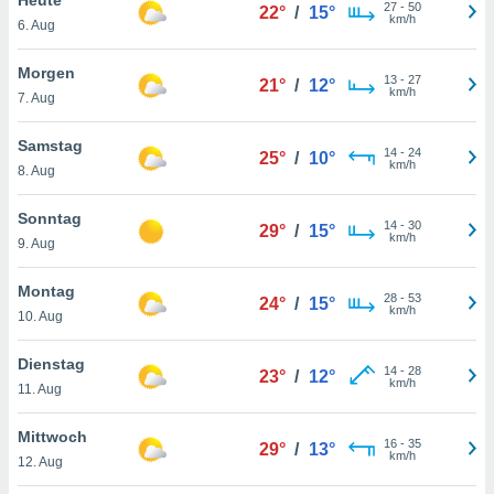
okies oder
27
-
50
22°
/
15°
km/h
6. Aug
 Partner
e es uns
n, das
Morgen
13
-
27
21°
/
12°
uf der
km/h
7. Aug
 verfolgen
lysieren
Samstag
14
-
24
25°
/
10°
km/h
8. Aug
s Profil zu
um Ihnen
ierende
Sonntag
14
-
30
29°
/
15°
nd
km/h
9. Aug
erte Inhalte
. Weitere
Montag
28
-
53
nen finden
24°
/
15°
km/h
10. Aug
rer
tlinie
. Sie
Dienstag
e
14
-
28
23°
/
12°
km/h
 jederzeit
11. Aug
, indem Sie
altfläche
Mittwoch
16
-
35
stellungen
29°
/
13°
km/h
12. Aug
n Rand
bsite