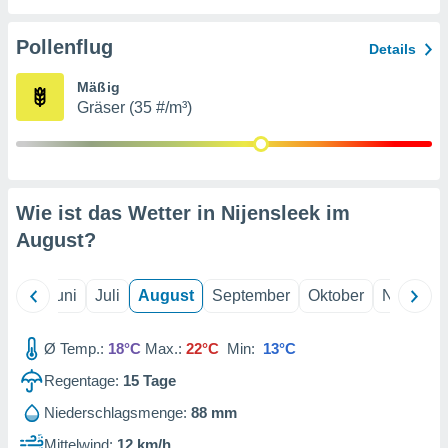
von
erte
Pollenflug
Details
verwendung
n zur
Mäßig
Gräser (35 #/m³)
erter
rstellung
n zur
ierung von
verwendung
Wie ist das Wetter in Nijensleek im
n zur
August
?
erter
essung der
ung,
Mai
Juni
Juli
August
September
Oktober
Novembe
er
ce von
analyse von
Ø Temp.:
18°C
Max.:
22°C
Min:
13°C
n durch
Regentage:
15
Tage
 oder
onen von
Niederschlagsmenge:
88 mm
nen
Mittelwind:
12 km/h