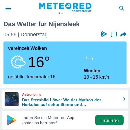
Das Wetter für Nijensleek
politik
05:59
Donnerstag
...
von
at) wurde
vereinzelt Wolken
uten
16°
m
llen, dass
estellten
Westen
nen von
gefühlte Temperatur 16°
10
16 km/h
tät sind.
 diese
er die
Astronomie
Optionen
Das Sternbild Löwe: Wo der Mythos des
Herkules auf echte Sterne und
Meteoritenschauer trifft
 cookies
Laden Sie die Meteored-App
s adgang
Installieren
kostenlos herunter!
gitale