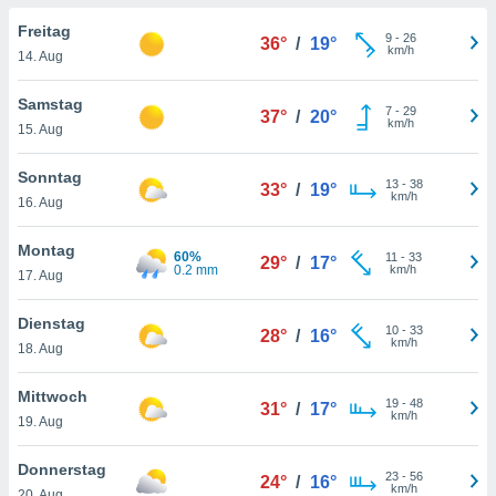
okies oder
 Partner
Freitag
9
-
26
36°
/
19°
e es uns
km/h
14. Aug
n, das
uf der
Samstag
7
-
29
 verfolgen
37°
/
20°
km/h
15. Aug
lysieren
s Profil zu
Sonntag
13
-
38
33°
/
19°
um Ihnen
km/h
16. Aug
ierende
nd
Montag
60%
11
-
33
erte Inhalte
29°
/
17°
0.2 mm
km/h
17. Aug
. Weitere
nen finden
Dienstag
rer
10
-
33
28°
/
16°
km/h
tlinie
. Sie
18. Aug
e
 jederzeit
Mittwoch
19
-
48
, indem Sie
31°
/
17°
km/h
19. Aug
altfläche
stellungen
Donnerstag
n Rand
23
-
56
24°
/
16°
km/h
bsite
20. Aug