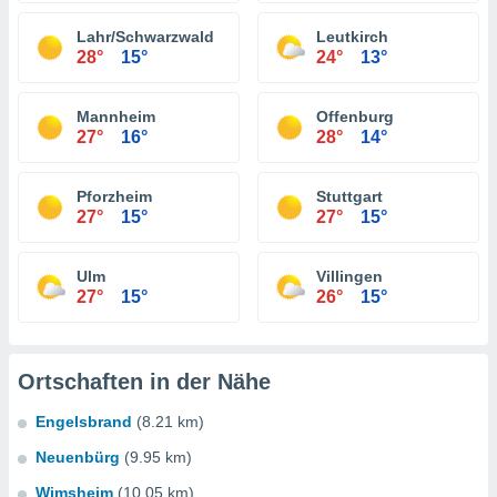
Lahr/Schwarzwald
Leutkirch
28°
15°
24°
13°
Mannheim
Offenburg
27°
16°
28°
14°
Pforzheim
Stuttgart
27°
15°
27°
15°
Ulm
Villingen
27°
15°
26°
15°
Ortschaften in der Nähe
Engelsbrand
(8.21 km)
Neuenbürg
(9.95 km)
Wimsheim
(10.05 km)