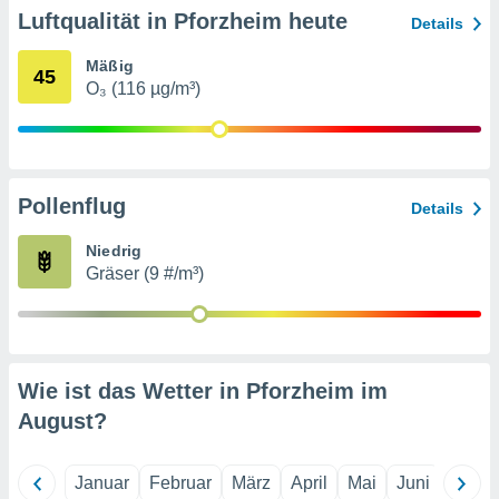
indeutige
Luftqualität in Pforzheim heute
Details
 oder
Mäßig
45
en, um
O₃ (116 µg/m³)
ezogene
Ihren
 dieser
P-Adressen
-
Pollenflug
 zu
Details
 darauf
n und diese
Niedrig
ten. Einige
Gräser (9 #/m³)
rarbeiten
ezogenen
icherweise
age eines
Wie ist das Wetter in Pforzheim im
en
August
?
, dem Sie
hen
 dies zu
 Sie Ihre
Januar
Februar
März
April
Mai
Juni
Juli