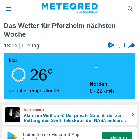
chste Woche
Das Wetter für Pforzheim nächsten
politik
Woche
von
18:13
Freitag
...
at) wurde
uten
klar
m
llen, dass
26°
estellten
nen von
Norden
tät sind.
gefühlte Temperatur 26°
 diese
8
22 km/h
er die
Optionen
Astronomie
Alarm im Weltraum: Der private Satellit, der zur
Rettung des Swift-Teleskops der NASA entsandt
 cookies
wurde
s adgang
Laden Sie die Meteored-App
gitale
Installieren