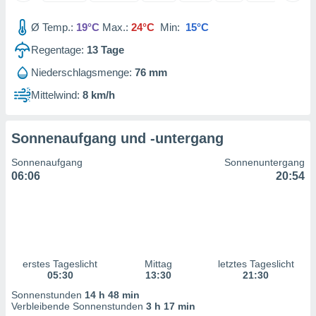
 jederzeit
oder der
Ø Temp.:
19°C
Max.:
24°C
Min:
15°C
beitung
hen, indem
Regentage:
13
Tage
ser
f "
Niederschlagsmenge:
76 mm
en
" oder
Mittelwind:
8 km/h
tlinie
Sonnenaufgang und -untergang
es
Sonnenaufgang
Sonnenuntergang
gør
06:06
20:54
 under
ndlingen:
von oder
nen auf
erät,
g
erstes Tageslicht
Mittag
letztes Tageslicht
05:30
13:30
21:30
 Daten zur
on
Sonnenstunden
14 h 48 min
igen,
Verbleibende Sonnenstunden
3 h 17 min